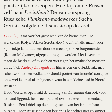
plaatselijke bioscopen. Hoe kijken de Russen
Leviathan
zelf naar
? De van oorsprong
Filmkrant
Russische
-medewerker Sacha
Gertsik volgde de discussie op de voet.
Leviathan
gaat over het grote leed van de kleine man. De
werkeloze Kolya (Alexei Serebriakov) vecht uit alle macht voor
zijn stukje land, dat hem door de meedogenloze burgemeester
(Roman Madyanov) afgepakt dreigt te worden. Het is vechten
tegen de bierkaai, of misschien wel tegen het mythische monster
uit de titel.
Andrey Zvyagintsevs
film is een onverbiddelijk, met
scheldwoorden en vodka doordrenkt portret van (morele) corruptie
op zowel federaal als religieus niveau in een kleine stad in Noord-
Rusland.
Door Westerse ogen lijkt de duiding van
Leviathan
dan ook voor
de hand liggend: het is een parabel over het leven in hedendaags
Rusland. Een kritiek op de huidige staat van het land en haar
burgers. Door Russische ogen bezien is het echter niet zo simpel.