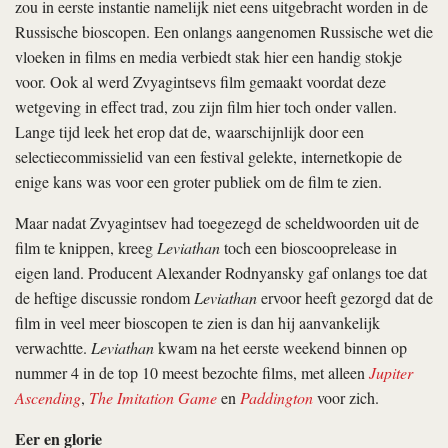
zou in eerste instantie namelijk niet eens uitgebracht worden in de
Russische bioscopen. Een onlangs aangenomen Russische wet die
vloeken in films en media verbiedt stak hier een handig stokje
voor. Ook al werd Zvyagintsevs film gemaakt voordat deze
wetgeving in effect trad, zou zijn film hier toch onder vallen.
Lange tijd leek het erop dat de, waarschijnlijk door een
selectiecommissielid van een festival gelekte, internetkopie de
enige kans was voor een groter publiek om de film te zien.
Maar nadat Zvyagintsev
had toegezegd de scheldwoorden uit de
film te knippen, kreeg
Leviathan
toch een bioscooprelease in
eigen land. Producent Alexander Rodnyansky gaf onlangs toe dat
de heftige discussie rondom
Leviathan
ervoor heeft gezorgd dat de
film in veel meer bioscopen te zien is dan hij aanvankelijk
verwachtte.
Leviathan
kwam na het eerste weekend binnen op
nummer 4 in de top 10 meest bezochte films, met alleen
Jupiter
Ascending
,
The Imitation Game
en
Paddington
voor zich.
Eer en glorie