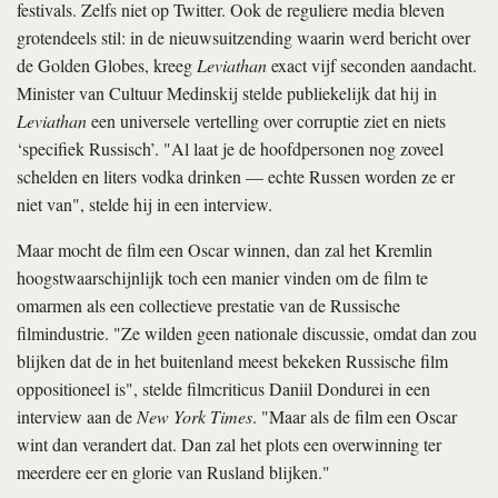
festivals. Zelfs niet op Twitter. Ook de reguliere media bleven
grotendeels stil: in de nieuwsuitzending waarin werd bericht over
de Golden Globes, kreeg
Leviathan
exact vijf seconden aandacht.
Minister van Cultuur Medinskij stelde publiekelijk dat hij in
Leviathan
een universele vertelling over corruptie ziet en niets
‘specifiek Russisch’. "Al laat je de hoofdpersonen nog zoveel
schelden en liters vodka drinken — echte Russen worden ze er
niet van", stelde hij in een interview.
Maar mocht de film een Oscar winnen, dan zal het Kremlin
hoogstwaarschijnlijk toch een manier vinden om de film te
omarmen als een collectieve prestatie van de Russische
filmindustrie. "Ze wilden geen nationale discussie, omdat dan zou
blijken dat de in het buitenland meest bekeken Russische film
oppositioneel is", stelde filmcriticus Daniil Dondurei in een
interview aan de
New York Times
. "Maar als de film een Oscar
wint dan verandert dat. Dan zal het plots een overwinning ter
meerdere eer en glorie van Rusland blijken."