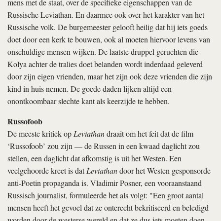
mens met de staat, over de specifieke eigenschappen van de
Russische Leviathan. En daarmee ook over het karakter van het
Russische volk. De burgemeester gelooft heilig dat hij iets goeds
doet door een kerk te bouwen, ook al moeten hiervoor levens van
onschuldige mensen wijken. De laatste druppel geruchten die
Kolya achter de tralies doet belanden wordt inderdaad geleverd
door zijn eigen vrienden, maar het zijn ook deze vrienden die zijn
kind in huis nemen. De goede daden lijken altijd een
onontkoombaar slechte kant als keerzijde te hebben.
Russofoob
De meeste kritiek op
Leviathan
draait om het feit dat de film
‘Russofoob’ zou zijn — de Russen in een kwaad daglicht zou
stellen, een daglicht dat afkomstig is uit het Westen. Een
veelgehoorde kreet is dat
Leviathan
door het Westen gesponsorde
anti-Poetin propaganda is. Vladimir Posner, een vooraanstaand
Russisch journalist, formuleerde het als volgt: "Een groot aantal
mensen heeft het gevoel dat ze onterecht bekritiseerd en beledigd
worden door de westerse wereld en dat ze dus iets moeten doen