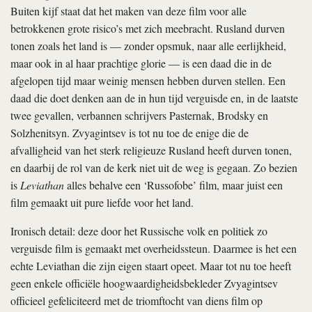
Buiten kijf staat dat het maken van deze film voor alle
betrokkenen grote risico’s met zich meebracht. Rusland durven
tonen zoals het land is — zonder opsmuk, naar alle eerlijkheid,
maar ook in al haar prachtige glorie — is een daad die in de
afgelopen tijd maar weinig mensen hebben durven stellen. Een
daad die doet denken aan de in hun tijd verguisde en, in de laatste
twee gevallen, verbannen schrijvers Pasternak, Brodsky en
Solzhenitsyn. Zvyagintsev
is tot nu toe de enige die de
afvalligheid van het sterk religieuze Rusland heeft durven tonen,
en daarbij de rol van de kerk niet uit de weg is gegaan. Zo bezien
is
Leviathan
alles behalve een ‘Russofobe’ film, maar juist een
film gemaakt uit pure liefde voor het land.
Ironisch detail: deze door het Russische volk en politiek zo
verguisde film is gemaakt met overheidssteun. Daarmee is het een
echte Leviathan die zijn eigen staart opeet. Maar tot nu toe heeft
geen enkele officiële hoogwaardigheidsbekleder Zvyagintsev
officieel
gefeliciteerd met de triomftocht van diens film op