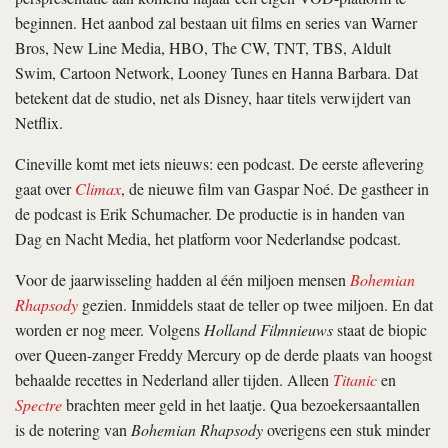
beginnen. Het aanbod zal bestaan uit films en series van Warner
Bros, New Line Media, HBO, The CW, TNT, TBS, Aldult
Swim, Cartoon Network, Looney Tunes en Hanna Barbara. Dat
betekent dat de studio, net als Disney, haar titels verwijdert van
Netflix.
Cineville komt met iets nieuws: een podcast. De eerste aflevering
gaat over
Climax
, de nieuwe film van Gaspar Noé. De gastheer in
de podcast is Erik Schumacher. De productie is in handen van
Dag en Nacht Media, het platform voor Nederlandse podcast.
Voor de jaarwisseling hadden al één miljoen mensen
Bohemian
Rhapsody
gezien. Inmiddels staat de teller op twee miljoen. En dat
worden er nog meer. Volgens
Holland Filmnieuws
staat de biopic
over Queen-zanger Freddy Mercury op de derde plaats van hoogst
behaalde recettes in Nederland aller tijden. Alleen
Titanic
en
Spectre
brachten meer geld in het laatje. Qua bezoekersaantallen
is de notering van
Bohemian Rhapsody
overigens een stuk minder