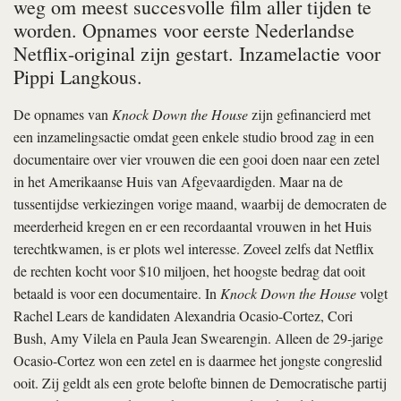
weg om meest succesvolle film aller tijden te
worden. Opnames voor eerste Nederlandse
Netflix-original zijn gestart. Inzamelactie voor
Pippi Langkous.
De opnames van
Knock Down the House
zijn gefinancierd met
een inzamelingsactie omdat geen enkele studio brood zag in een
documentaire over vier vrouwen die een gooi doen naar een zetel
in het Amerikaanse Huis van Afgevaardigden. Maar na de
tussentijdse verkiezingen vorige maand, waarbij de democraten de
meerderheid kregen en er een recordaantal vrouwen in het Huis
terechtkwamen, is er plots wel interesse. Zoveel zelfs dat Netflix
de rechten kocht voor $10 miljoen, het hoogste bedrag dat ooit
betaald is voor een documentaire. In
Knock Down the House
volgt
Rachel Lears de kandidaten Alexandria Ocasio-Cortez, Cori
Bush, Amy Vilela en Paula Jean Swearengin. Alleen de 29-jarige
Ocasio-Cortez won een zetel en is daarmee het jongste congreslid
ooit. Zij geldt als een grote belofte binnen de Democratische partij