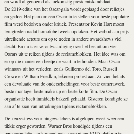
en wordt al genoemd als toekomstig presidentskandidaat.
De 2019-editie van het Oscar-gala wordt geplaagd door relletjes
en gedoe. Het plan om een Oscar in te stellen voor beste populaire
film werd bedolven onder kritiek. Presentator Kevin Hart moest
terugtreden nadat homofobe tweets opdoken. Het verbod aan prijs
uitreikende acteurs om op te treden in andere awardshows viel
slecht. En nu is er verontwaardiging over het besluit om vier
Oscars uit te reiken tijdens de reclameblokken. Het idee was om
er op die manier een beetje de vaart in te houden. Maar Oscar-
winnaars uit het verleden, zoals Guillermo del Toro, Russell
Crowe en William Friedkin, tekenen protest aan. Zij zien het als
een devaluatie van de onderscheidingen voor beste camerawerk,
beste montage, beste make-up en beste korte film. De Oscar-
organisatie heeft inmiddels bakzeil gehaald. Gisteren kondigde ze
aan af te zien van uitreikingen tijdens reclameblokken.
De keuzestress voor bingewatchers is afgelopen week weer een
tikkie erger geworden. Warner Bros kondigde tijdens een
perspresentatie aan komend najaar een eigen VOD-platform te