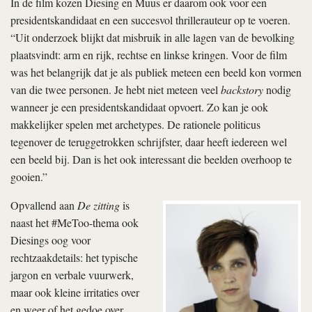
In de film kozen Diesing en Muus er daarom ook voor een
presidentskandidaat en een succesvol thrillerauteur op te voeren.
“Uit onderzoek blijkt dat misbruik in alle lagen van de bevolking
plaatsvindt: arm en rijk, rechtse en linkse kringen. Voor de film
was het belangrijk dat je als publiek meteen een beeld kon vormen
van die twee personen. Je hebt niet meteen veel
backstory
nodig
wanneer je een presidentskandidaat opvoert. Zo kan je ook
makkelijker spelen met archetypes. De rationele politicus
tegenover de teruggetrokken schrijfster, daar heeft iedereen wel
een beeld bij. Dan is het ook interessant die beelden overhoop te
gooien.”
Opvallend aan
De zitting
is
naast het #MeToo-thema ook
Diesings oog voor
rechtzaakdetails: het typische
jargon en verbale vuurwerk,
maar ook kleine irritaties over
en weer of het gedoe over