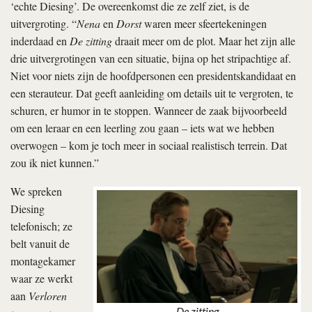
‘echte Diesing’. De overeenkomst die ze zelf ziet, is de
uitvergroting. “
Nena
en
Dorst
waren meer sfeertekeningen
inderdaad en
De zitting
draait meer om de plot. Maar het zijn alle
drie uitvergrotingen van een situatie, bijna op het stripachtige af.
Niet voor niets zijn de hoofdpersonen een presidentskandidaat en
een sterauteur. Dat geeft aanleiding om details uit te vergroten, te
schuren, er humor in te stoppen. Wanneer de zaak bijvoorbeeld
om een leraar en een leerling zou gaan – iets wat we hebben
overwogen – kom je toch meer in sociaal realistisch terrein. Dat
zou ik niet kunnen.”
We spreken
Diesing
telefonisch; ze
belt vanuit de
montagekamer
waar ze werkt
aan
Verloren
De zitting