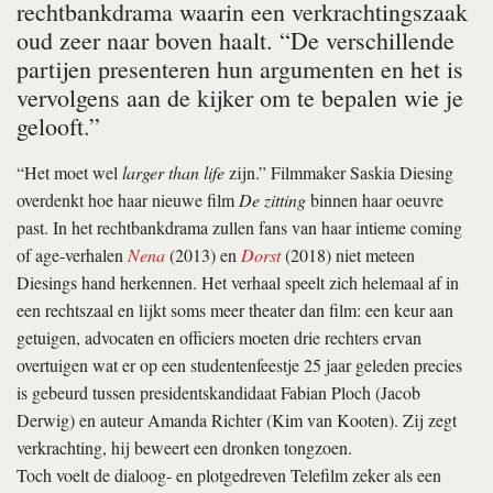
rechtbankdrama waarin een verkrachtingszaak
oud zeer naar boven haalt. “De verschillende
partijen presenteren hun argumenten en het is
vervolgens aan de kijker om te bepalen wie je
gelooft.”
“Het moet wel
larger than life
zijn.” Filmmaker Saskia Diesing
overdenkt hoe haar nieuwe film
De zitting
binnen haar oeuvre
past. In het rechtbankdrama zullen fans van haar intieme coming
of age-verhalen
Nena
(2013) en
Dorst
(2018) niet meteen
Diesings hand herkennen. Het verhaal speelt zich helemaal af in
een rechtszaal en lijkt soms meer theater dan film: een keur aan
getuigen, advocaten en officiers moeten drie rechters ervan
overtuigen wat er op een studentenfeestje 25 jaar geleden precies
is gebeurd tussen presidentskandidaat Fabian Ploch (Jacob
Derwig) en auteur Amanda Richter (Kim van Kooten). Zij zegt
verkrachting, hij beweert een dronken tongzoen.
Toch voelt de dialoog- en plotgedreven Telefilm zeker als een