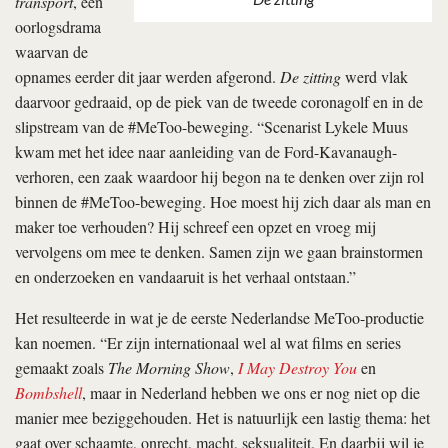
transport
, een
oorlogsdrama
waarvan de
opnames eerder dit jaar werden afgerond.
De zitting
werd vlak
daarvoor gedraaid, op de piek van de tweede coronagolf en in de
slipstream van de #MeToo-beweging. “Scenarist Lykele Muus
kwam met het idee naar aanleiding van de Ford-Kavanaugh-
verhoren, een zaak waardoor hij begon na te denken over zijn rol
binnen de #MeToo-beweging. Hoe moest hij zich daar als man en
maker toe verhouden? Hij schreef een opzet en vroeg mij
vervolgens om mee te denken. Samen zijn we gaan brainstormen
en onderzoeken en vandaaruit is het verhaal ontstaan.”
Het resulteerde in wat je de eerste Nederlandse MeToo-productie
kan noemen. “Er zijn internationaal wel al wat films en series
gemaakt zoals
The Morning Show
,
I May Destroy You
en
Bombshell
, maar in Nederland hebben we ons er nog niet op die
manier mee beziggehouden. Het is natuurlijk een lastig thema: het
gaat over schaamte, onrecht, macht, seksualiteit. En daarbij wil je