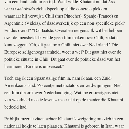
van een land, cultuur en tijd. Want wilde Khatami nu dat
Los
versos del olvido
zich afspeelt op al die concrete plekken
waarnaar hij verwijst, Chili (met Pinochet), Spanje (Franco) en
Argentinië (Videla), of daadwerkelijk op een non-specifieke plek?
En dus overal? “Dat laatste. Overal en nergens. Ik wil het hebben
over de mensheid. Ik wilde geen film maken over Chili, zodat u
kunt zeggen: ‘Oh, dit gaat over Chili, niet over Nederland.’ Die
Europese zelfgenoegzaamheid, weet u wel? Dit gaat niet over de
politieke situatie in Chili. Dit gaat over de politieke daad van het
herinneren. En die is universeel.”
Toch zag ik een Spaanstalige film in, nam ik aan, een Zuid-
Amerikaans land. Zo eentje met dictators en verdwijningen. Niet
een film die ook over Nederland ging. Wat me er overigens niet
van weerhield mee te leven – maar niet op de manier die Khatami
bedoeld had.
Er blijkt meer te zitten achter Khatami’s weigering om zich in een
nationaal hokje te laten plaatsen. Khatami is geboren in Iran, waar