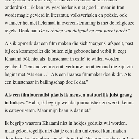
onderdrukt – ik ken uw geschiedenis niet goed – maar in Iran
wordt magie gevierd in literatuur, volksverhalen en poëzie, ook
wanneer het niet helemaal in overeenstemming is met de religieuze
regels. Denk aan
De verhalen van duizend-en-een-nacht nacht
.”
Als ik opmerk dat een film maken die zich ‘nergens’ afspeelt, past
bij een kosmopoliet die buiten zijn geboorteland verblijft, zegt
Khatami óók niet als ‘kunstenaar in exile’ te willen worden
gelabeld. “Iemand zei me ooit: vertrouw nooit iemand die zijn zin
begint met ‘Als een…’. Als een Iraanse filmmaker doe ik dit. Als
een kunstenaar in ballingschap doe ik dat.”
Als een filmjournalist plaats ik mensen natuurlijk juist graag
in hokjes.
“Haha, ik begrijp wel dat journalistiek zo werkt: kennis
is categoriseren. Maar mijn baan is dat niet.”
Ik begrijp waarom Khatami niet in hokjes gedrukt wil worden,
maar geloof tegelijk niet dat je een film universeel kunt maken
door hem los te weken van plaats en tijd. Waarom zouden we
Los