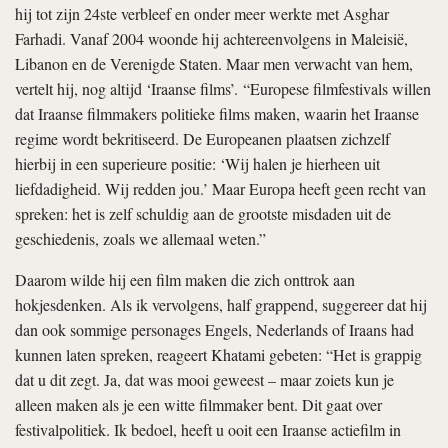
hij tot zijn 24ste verbleef en onder meer werkte met Asghar
Farhadi. Vanaf 2004 woonde hij achtereenvolgens in Maleisië,
Libanon en de Verenigde Staten. Maar men verwacht van hem,
vertelt hij, nog altijd ‘Iraanse films’. “Europese filmfestivals willen
dat Iraanse filmmakers politieke films maken, waarin het Iraanse
regime wordt bekritiseerd. De Europeanen plaatsen zichzelf
hierbij in een superieure positie: ‘Wij halen je hierheen uit
liefdadigheid. Wij redden jou.’ Maar Europa heeft geen recht van
spreken: het is zelf schuldig aan de grootste misdaden uit de
geschiedenis, zoals we allemaal weten.”
Daarom wilde hij een film maken die zich onttrok aan
hokjesdenken. Als ik vervolgens, half grappend, suggereer dat hij
dan ook sommige personages Engels, Nederlands of Iraans had
kunnen laten spreken, reageert Khatami gebeten: “Het is grappig
dat u dit zegt. Ja, dat was mooi geweest – maar zoiets kun je
alleen maken als je een witte filmmaker bent. Dit gaat over
festivalpolitiek. Ik bedoel, heeft u ooit een Iraanse actiefilm in