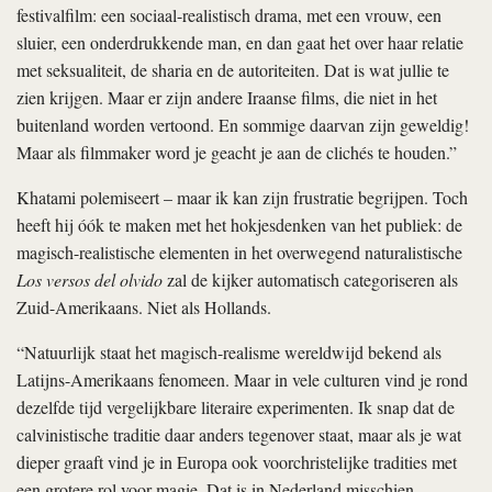
festivalfilm: een sociaal-realistisch drama, met een vrouw, een
sluier, een onderdrukkende man, en dan gaat het over haar relatie
met seksualiteit, de sharia en de autoriteiten. Dat is wat jullie te
zien krijgen. Maar er zijn andere Iraanse films, die niet in het
buitenland worden vertoond. En sommige daarvan zijn geweldig!
Maar als filmmaker word je geacht je aan de clichés te houden.”
Khatami polemiseert – maar ik kan zijn frustratie begrijpen. Toch
heeft hij óók te maken met het hokjesdenken van het publiek: de
magisch-realistische elementen in het overwegend naturalistische
Los versos del olvido
zal de kijker automatisch categoriseren als
Zuid-Amerikaans. Niet als Hollands.
“Natuurlijk staat het magisch-realisme wereldwijd bekend als
Latijns-Amerikaans fenomeen. Maar in vele culturen vind je rond
dezelfde tijd vergelijkbare literaire experimenten. Ik snap dat de
calvinistische traditie daar anders tegenover staat, maar als je wat
dieper graaft vind je in Europa ook voorchristelijke tradities met
een grotere rol voor magie. Dat is in Nederland misschien