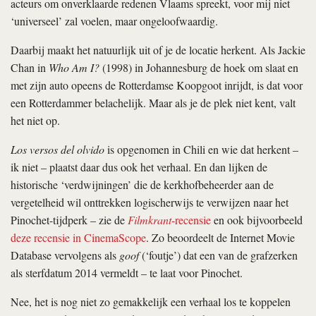
acteurs om onverklaarde redenen Vlaams spreekt, voor mij niet
‘universeel’ zal voelen, maar ongeloofwaardig.
Daarbij maakt het natuurlijk uit of je de locatie herkent. Als Jackie
Chan in
Who Am I?
(1998) in Johannesburg de hoek om slaat en
met zijn auto opeens de Rotterdamse Koopgoot inrijdt, is dat voor
een Rotterdammer belachelijk. Maar als je de plek niet kent, valt
het niet op.
Los versos del olvido
is opgenomen in Chili en wie dat herkent –
ik niet – plaatst daar dus ook het verhaal. En dan lijken de
historische ‘verdwijningen’ die de kerkhofbeheerder aan de
vergetelheid wil onttrekken logischerwijs te verwijzen naar het
Pinochet-tijdperk – zie de
Filmkrant
-recensie
en ook bijvoorbeeld
deze recensie in CinemaScope
. Zo beoordeelt de Internet Movie
Database vervolgens als
goof
(‘foutje’) dat een van de grafzerken
als sterfdatum 2014 vermeldt – te laat voor Pinochet.
Nee, het is nog niet zo gemakkelijk een verhaal los te koppelen