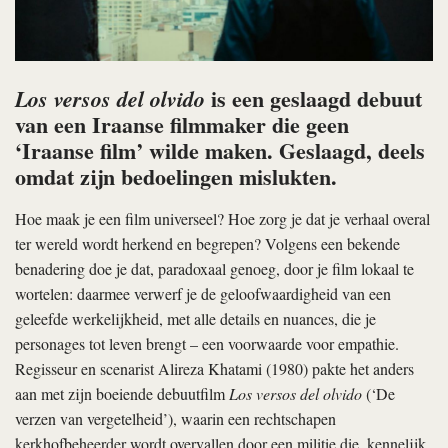
is een geslaagd debuut
Los versos del olvido
van een Iraanse filmmaker die geen
‘Iraanse film’ wilde maken. Geslaagd, deels
omdat zijn bedoelingen mislukten.
Hoe maak je een film universeel? Hoe zorg je dat je verhaal overal
ter wereld wordt herkend en begrepen? Volgens een bekende
benadering doe je dat, paradoxaal genoeg, door je film lokaal te
wortelen: daarmee verwerf je de geloofwaardigheid van een
geleefde werkelijkheid, met alle details en nuances, die je
personages tot leven brengt – een voorwaarde voor empathie.
Regisseur en scenarist Alireza Khatami (1980) pakte het anders
aan met zijn boeiende debuutfilm
Los versos del olvido
(‘De
verzen van vergetelheid’), waarin een rechtschapen
kerkhofbeheerder wordt overvallen door een militie die, kennelijk