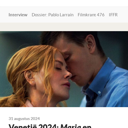
Interview
Dossier: Pablo Larraín
Filmkrant 476
IFFR
Lees verder
31 augustus 2024
Venetië 2024:
Maria
en