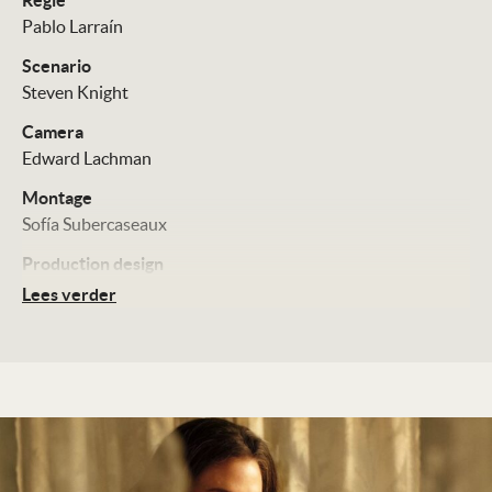
Regie
Pablo Larraín
Scenario
Steven Knight
Camera
Edward Lachman
Montage
Sofía Subercaseaux
Production design
Guy Hendrix Dyas
Lees verder
Cast
Angelina Jolie
Pierfrancesco Favino
Alba Rohrwacher
Kodi Smit-McPhee
Distributie
The Searchers
ook op IFFR 2025
Technische Details