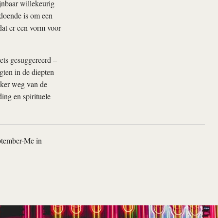
ijnbaar willekeurig
ldoende is om een
 dat er een vorm voor
iets gesuggereerd –
gten in de diepten
eker weg van de
ing en spirituele
ptember-Me in