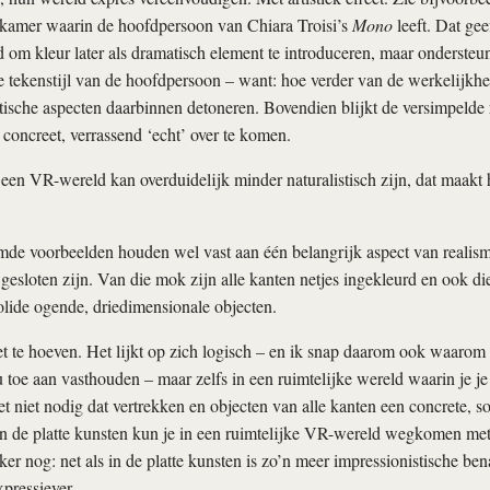
kamer waarin de hoofdpersoon van Chiara Troisi’s
Mono
leeft. Dat geef
 om kleur later als dramatisch element te introduceren, maar ondersteu
le tekenstijl van de hoofdpersoon – want: hoe verder van de werkelijkhei
tische aspecten daarbinnen detoneren. Bovendien blijkt de versimpelde r
 concreet, verrassend ‘echt’ over te komen.
 een VR-wereld kan overduidelijk minder naturalistisch zijn, dat maakt
e voorbeelden houden wel vast aan één belangrijk aspect van realisme
 gesloten zijn. Van die mok zijn alle kanten netjes ingekleurd en ook d
olide ogende, driedimensionale objecten.
iet te hoeven. Het lijkt op zich logisch – en ik snap daarom ook waarom
u toe aan vasthouden – maar zelfs in een ruimtelijke wereld waarin je je
et niet nodig dat vertrekken en objecten van alle kanten een concrete, s
in de platte kunsten kun je in een ruimtelijke VR-wereld wegkomen met
rker nog: net als in de platte kunsten is zo’n meer impressionistische be
xpressiever.