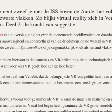
ment zweef je met de ISS boven de Aarde, het volg
zwarte vlakken. Zo blijkt virtual reality zich in Ve
n. Deel 2: de kracht van suggestie.
el
van dit verslag ging het over de toenemende beeldkwaliteit en daardo
 aanwezigheid en concreetheid van de driedimensionale wereld in VR. 
rde zweeft in
Spacewalkers
of je ongemakkelijk voelt als iemand vlak vo
e reden hiervoor is dat camera’s en VR-brillen nog altijd technologisch 
want voor veel VR geldt: hoe echter, hoe beter.
het festival van Venetië, dat de belangrijkste VR-competitie heeft van a
ook een andere, interessantere trend te bespeuren: een steeds groter vert
cherwijs vooral voor geanimeerde VR, waarin de mate van realisme en d
e manipuleren is. Vanaf het begin heeft geanimeerde VR grote voordel
filmde: er kan vrij moeiteloos een ruimtelijke wereld gecreëerd worden