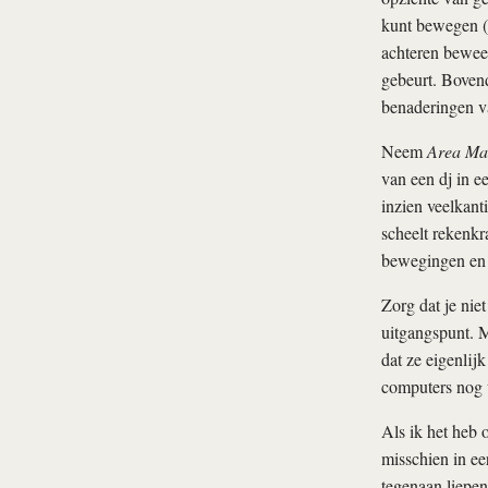
kunt bewegen (of
achteren beweeg
gebeurt. Bovend
benaderingen v
Neem
Area Ma
van een dj in ee
inzien veelkant
scheelt rekenkr
bewegingen en i
Zorg dat je nie
uitgangspunt. Ma
dat ze eigenlij
computers nog w
Als ik het heb o
misschien in e
tegenaan liepen