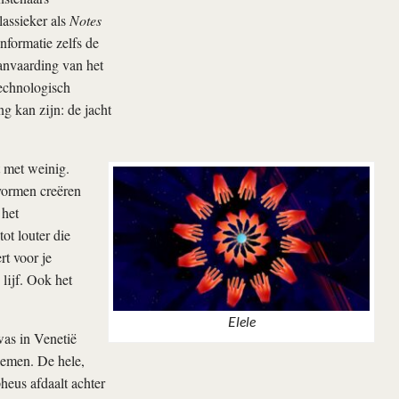
lassieker als
Notes
nformatie zelfs de
anvaarding van het
technologisch
g kan zijn: de jacht
 met weinig.
vormen creëren
 het
ot louter die
rt voor je
 lijf. Ook het
Elele
was in Venetië
emen. De hele,
heus afdaalt achter