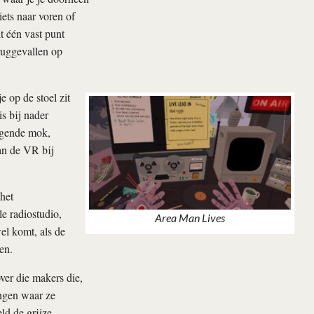
 iets naar voren of
t één vast punt
ruggevallen op
 op de stoel zit
is bij nader
uigende mok,
an de VR bij
het
le radiostudio,
Area Man Lives
el komt, als de
en.
over die makers die,
ngen waar ze
ld de grijze,