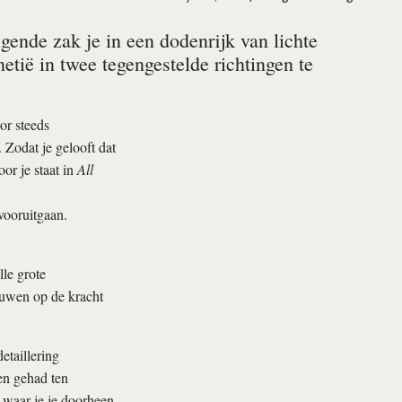
ende zak je in een dodenrijk van lichte
netië in twee tegengestelde richtingen te
or steeds
Zodat je gelooft dat
or je staat in
All
vooruitgaan.
lle grote
rouwen op de kracht
etaillering
en gehad ten
 waar je je doorheen