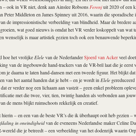
 – ook in VR niet, denk aan Ainslee Robsons
Ferenj
uit 2020 of een k
n Peter Middleton en James Spinney uit 2016, waarin die sporadische i
van de impressionistische verbeelding van blindheid. Maar de bredere a
te groeien, wat goed nieuws is omdat het VR verder loskoppelt van wat 
en wenselijk is maar artistiek gezien toch ook een benauwende beperkin
d hoe het vrolijke
Elele
van de Nederlander
Sjoerd van Acker
veel doet
ing van de ingebouwde hand-trackers van de VR-bril laat die je eerst 
om je daarna te laten hand-dansen met een tweede figuur. Het blijkt dat
n van het aantal handen dat je hebt – en je wordt in
Elele
gereduceerd t
dat er verder nog een lichaam aan vastzit – geen enkel probleem opleve
ificatie met die twee, vier, tien, twintig handen als verbonden aan jouw
an de mens blijkt ruimschoots rekkelijk en creatief.
hierin – en een van de beste VR’s die ik überhaupt ooit heb gezien – 
fdaling in oneindigheid
van de eveneens Nederlandse maker Celine Da
wereld die je betreedt – een verbeelding van het dodenrijk waarin Orp