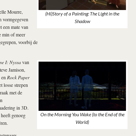
lle Mourre,
(Hi)Story of a Painting: The Light in the
gen vormgegeven
Shadow
et een mate van
e min of meer
gegrepen, voorbij de
e I: Nyssa
van
teve Jamison,
) en
Rock Paper
 losse strepen
praak met de
en
enadering in 3D.
On the Morning You Wake (to the End of the
n heeft genoeg
World)
ëren.
nstenaars