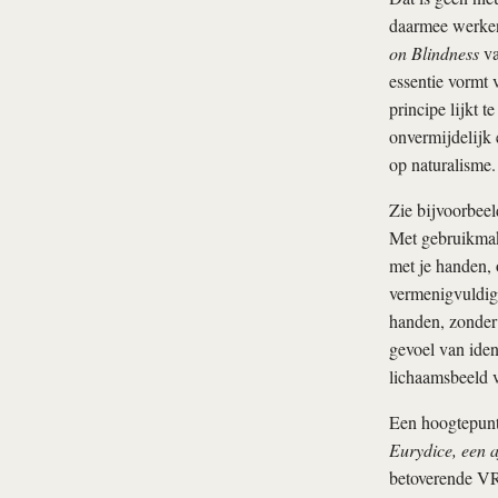
daarmee werken
on Blindness
va
essentie vormt 
principe lijkt 
onvermijdelijk 
op naturalisme.
Zie bijvoorbeel
Met gebruikmak
met je handen, 
vermenigvuldige
handen, zonder 
gevoel van ident
lichaamsbeeld v
Een hoogtepunt 
Eurydice, een a
betoverende VR-