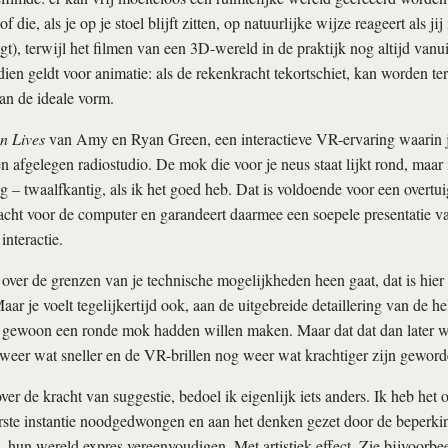
 die, als je op je stoel blijft zitten, op natuurlijke wijze reageert als jij
t), terwijl het filmen van een 3D-wereld in de praktijk nog altijd vanui
ien geldt voor animatie: als de rekenkracht tekortschiet, kan worden te
an de ideale vorm.
n Lives
van Amy en Ryan Green, een interactieve VR-ervaring waarin je
n afgelegen radiostudio. De mok die voor je neus staat lijkt rond, maar 
ig – twaalfkantig, als ik het goed heb. Dat is voldoende voor een overt
acht voor de computer en garandeert daarmee een soepele presentatie v
nteractie.
t over de grenzen van je technische mogelijkheden heen gaat, dat is hier 
ar je voelt tegelijkertijd ook, aan de uitgebreide detaillering van de he
k gewoon een ronde mok hadden willen maken. Maar dat dat dan later w
eer wat sneller en de VR-brillen nog weer wat krachtiger zijn geword
ver de kracht van suggestie, bedoel ik eigenlijk iets anders. Ik heb het 
erste instantie noodgedwongen en aan het denken gezet door de beperki
, hun wereld expres vereenvoudigen. Met artistiek effect. Zie bijvoorbee