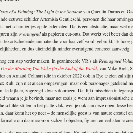
tory of a Painting: The Light in the Shadow
van Quentin Darras en Gae
iende-eeuwse schilder Artemisia Gentileschi, personen die haar omrin
outs met scharniertjes op de ledematen. Dat is een abstractie, maar wel m
iguren zijn
overtuigend
als papieren cut-outs. Dat werkt veel beter dan d
aar tekortschietende animatie die voor haarzelf wordt gebruikt. Te hoog 
lijkheden, en dus uiteindelijk minder overtuigend concreet aanwezig.
og een stap verder maken. In geanimeerde VR’s als
Reimagined Volum
,
On the Morning You Wake (to the End of the World)
van Mike Brett, S
cz en Arnaud Colinart (die in oktober 2022 ook in Eye te zien zal zijn
x Ruhl zijn niet alleen omgevingen, maar ook personages getekend met
. Je kijkt er, zogezegd, dwars doorheen. Dat lijkt misschien in tegens
eld waarin je je bevindt, maar net zoals je went aan impressionistische 
he schilderstijlen in het platte vlak, wen je ook aan deze open, losse b
in, daar komt het op neer – de menselijke geest is van nature creatief e
formatie om daarmee voor zichzelf objecten, figuren en verhalen te cre
uws, dat weten wetenschappers al lang. En het is ook niet nieuw dat ku