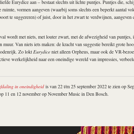
iefde Eurydice aan – bestaat slechts uit lichte puntjes. Puntjes die, sch
e ruimte, vormen aangeven (waarbij soms slechts een beperkt aantal vo
poort te suggereren) of juist, door in het zwart te verdwijnen, aangeven
geval wordt met niets, met louter zwart, met de afwezigheid van puntjes, 
n muur. Van niets iets maken: de kracht van suggestie bereikt grote hoo
denrijk. Zo lokt
Eurydice
niet alleen Orpheus, maar ook de VR-bezo
ctieve werkelijkheid naar een oneindige wereld van impressies, verbeeld
fdaling in oneindigheid
is van 22 t/m 25 september 2022 te zien op Se
op 11 en 12 november op November Music in Den Bosch.