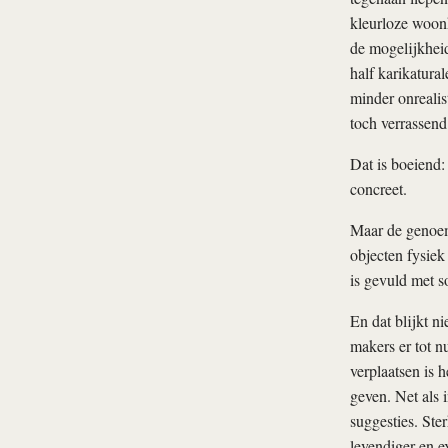
kleurloze woon
de mogelijkheid
half karikatura
minder onrealis
toch verrassend
Dat is boeiend:
concreet.
Maar de genoemd
objecten fysiek
is gevuld met s
En dat blijkt n
makers er tot n
verplaatsen is h
geven. Net als 
suggesties. Ste
levendiger en e