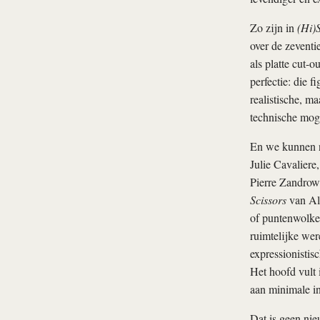
Zo zijn in
(Hi)S
over de zevent
als platte cut-
perfectie: die f
realistische, m
technische moge
En we kunnen n
Julie Cavaliere
Pierre Zandrowi
Scissors
van Ale
of puntenwolken
ruimtelijke wer
expressionistisc
Het hoofd vult 
aan minimale in
Dat is geen nie