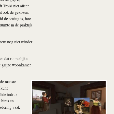
t Troisi niet alleen
nt ook de gekozen,
d de setting is, hoe
uimte in de praktijk
 hem nog niet minder
: dat ruimtelijke
ie grijze woonkamer
 de meeste
 kunt
olide indruk
 hints en
nadering vaak