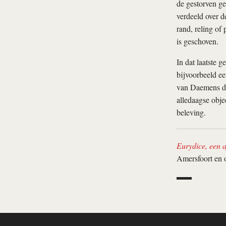
de gestorven gel
verdeeld over d
rand, reling of 
is geschoven.
In dat laatste 
bijvoorbeeld ee
van Daemens do
alledaagse obje
beleving.
Eurydice, een a
Amersfoort en 