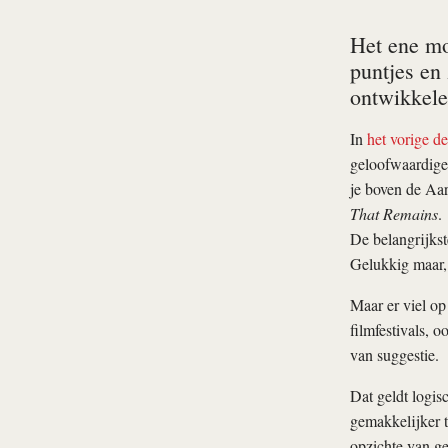
Het ene mo
puntjes en 
ontwikkele
In
het vorige de
geloofwaardiger
je boven de Aa
That Remains
.
De belangrijkst
Gelukkig maar, 
Maar er viel op 
filmfestivals, 
van suggestie.
Dat geldt logis
gemakkelijker t
opzichte van ge