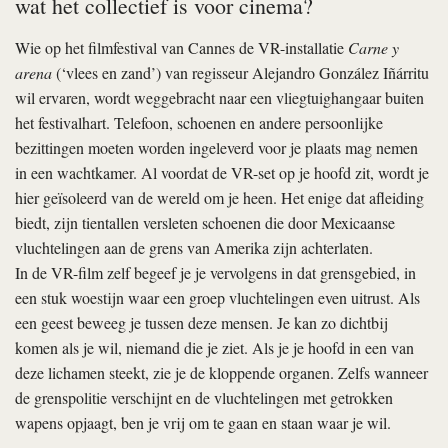
wat het collectief is voor cinema?
Wie op het filmfestival van Cannes de VR-installatie
Carne y
arena
(‘vlees en zand’) van regisseur Alejandro González Iñárritu
wil ervaren, wordt weggebracht naar een vliegtuighangaar buiten
het festivalhart. Telefoon, schoenen en andere persoonlijke
bezittingen moeten worden ingeleverd voor je plaats mag nemen
in een wachtkamer. Al voordat de VR-set op je hoofd zit, wordt je
hier geïsoleerd van de wereld om je heen. Het enige dat afleiding
biedt, zijn tientallen versleten schoenen die door Mexicaanse
vluchtelingen aan de grens van Amerika zijn achterlaten.
In de VR-film zelf begeef je je vervolgens in dat grensgebied, in
een stuk woestijn waar een groep vluchtelingen even uitrust. Als
een geest beweeg je tussen deze mensen. Je kan zo dichtbij
komen als je wil, niemand die je ziet. Als je je hoofd in een van
deze lichamen steekt, zie je de kloppende organen. Zelfs wanneer
de grenspolitie verschijnt en de vluchtelingen met getrokken
wapens opjaagt, ben je vrij om te gaan en staan waar je wil.