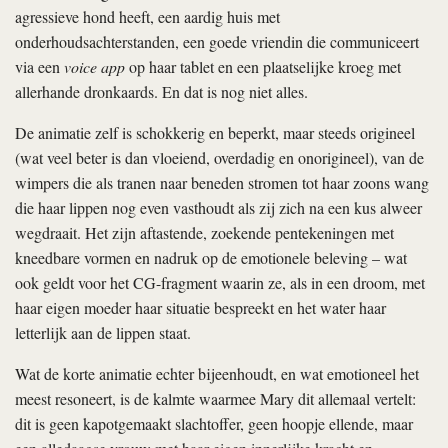
agressieve hond heeft, een aardig huis met
onderhoudsachterstanden, een goede vriendin die communiceert
via een
voice app
op haar tablet en een plaatselijke kroeg met
allerhande dronkaards. En dat is nog niet alles.
De animatie zelf is schokkerig en beperkt, maar steeds origineel
(wat veel beter is dan vloeiend, overdadig en onorigineel), van de
wimpers die als tranen naar beneden stromen tot haar zoons wang
die haar lippen nog even vasthoudt als zij zich na een kus alweer
wegdraait. Het zijn aftastende, zoekende pentekeningen met
kneedbare vormen en nadruk op de emotionele beleving – wat
ook geldt voor het CG-fragment waarin ze, als in een droom, met
haar eigen moeder haar situatie bespreekt en het water haar
letterlijk aan de lippen staat.
Wat de korte animatie echter bijeenhoudt, en wat emotioneel het
meest resoneert, is de kalmte waarmee Mary dit allemaal vertelt:
dit is geen kapotgemaakt slachtoffer, geen hoopje ellende, maar