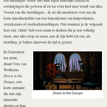
een alledaagse vrouw met haar eigen innerlijke kracht en
overtuigingen die gewoon af en toe even heel moe wordt van alles.
Vooral van die instellingen – ik zie dit moeiteloos voor me als
korte introductiefilm van een bijeenkomst van hulpverleners,
verzekeraars of overheidsinstellingen. Om wanneer je de volgende
keer een ‘cliënt’ belt even eraan te denken dat je een volledig
mens, met alles erop en eraan, aan de lijn hebt (en om, als
instelling, je bellers daarvoor de tijd te geven).
In Generation
ten slotte,
draait Vera van
Wolferens
Down in the
Dumps
, een
korte animatie
Down in the Dumps
die met zijn
dansende
diertjes en hun