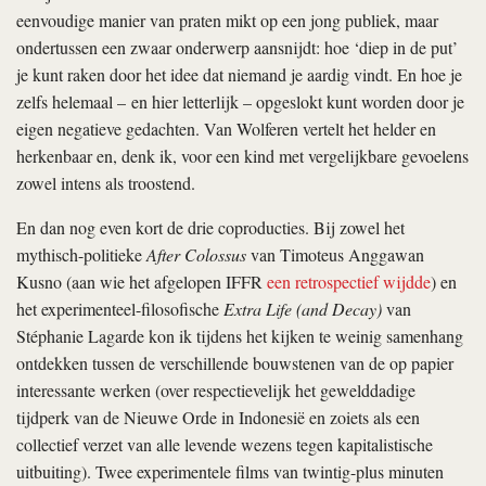
eenvoudige manier van praten mikt op een jong publiek, maar
ondertussen een zwaar onderwerp aansnijdt: hoe ‘diep in de put’
je kunt raken door het idee dat niemand je aardig vindt. En hoe je
zelfs helemaal – en hier letterlijk – opgeslokt kunt worden door je
eigen negatieve gedachten. Van Wolferen vertelt het helder en
herkenbaar en, denk ik, voor een kind met vergelijkbare gevoelens
zowel intens als troostend.
En dan nog even kort de drie coproducties. Bij zowel het
mythisch-politieke
After Colossus
van Timoteus Anggawan
Kusno (aan wie het afgelopen IFFR
een retrospectief wijdde
) en
het experimenteel-filosofische
Extra Life (and Decay)
van
Stéphanie Lagarde kon ik tijdens het kijken te weinig samenhang
ontdekken tussen de verschillende bouwstenen van de op papier
interessante werken (over respectievelijk het gewelddadige
tijdperk van de Nieuwe Orde in Indonesië en zoiets als een
collectief verzet van alle levende wezens tegen kapitalistische
uitbuiting). Twee experimentele films van twintig-plus minuten