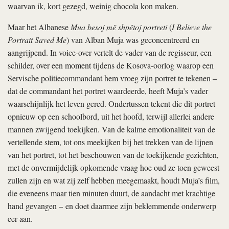
waarvan ik, kort gezegd, weinig chocola kon maken.
Maar het Albanese
Mua besoj më shpëtoj portreti
(
I Believe the
Portrait Saved Me
) van Alban Muja was geconcentreerd en
aangrijpend. In voice-over vertelt de vader van de regisseur, een
schilder, over een moment tijdens de Kosova-oorlog waarop een
Servische politiecommandant hem vroeg zijn portret te tekenen –
dat de commandant het portret waardeerde, heeft Muja’s vader
waarschijnlijk het leven gered. Ondertussen tekent die dit portret
opnieuw op een schoolbord, uit het hoofd, terwijl allerlei andere
mannen zwijgend toekijken. Van de kalme emotionaliteit van de
vertellende stem, tot ons meekijken bij het trekken van de lijnen
van het portret, tot het beschouwen van de toekijkende gezichten,
met de onvermijdelijk opkomende vraag hoe oud ze toen geweest
zullen zijn en wat zij zelf hebben meegemaakt, houdt Muja’s film,
die eveneens maar tien minuten duurt, de aandacht met krachtige
hand gevangen – en doet daarmee zijn beklemmende onderwerp
eer aan.