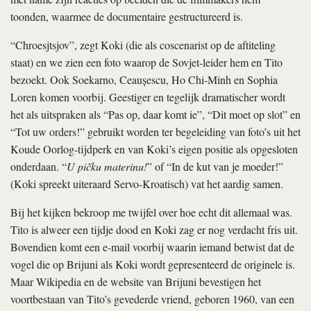
toonden, waarmee de documentaire gestructureerd is.
“Chroesjtsjov”, zegt Koki (die als coscenarist op de aftiteling
staat) en we zien een foto waarop de Sovjet-leider hem en Tito
bezoekt. Ook Soekarno, Ceaușescu, Ho Chi-Minh en Sophia
Loren komen voorbij. Geestiger en tegelijk dramatischer wordt
het als uitspraken als “Pas op, daar komt ie”, “Dit moet op slot” en
“Tot uw orders!” gebruikt worden ter begeleiding van foto’s uit het
Koude Oorlog-tijdperk en van Koki’s eigen positie als opgesloten
onderdaan. “
U pičku materinu!
” of “In de kut van je moeder!”
(Koki spreekt uiteraard Servo-Kroatisch) vat het aardig samen.
Bij het kijken bekroop me twijfel over hoe echt dit allemaal was.
Tito is alweer een tijdje dood en Koki zag er nog verdacht fris uit.
Bovendien komt een e-mail voorbij waarin iemand betwist dat de
vogel die op Brijuni als Koki wordt gepresenteerd de originele is.
Maar Wikipedia en de website van Brijuni bevestigen het
voortbestaan van Tito’s gevederde vriend, geboren 1960, van een