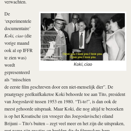
verwachten.
De
‘experimentele
documentaire’
Koki, ciao
(die
vorige maand
ook al op IFFR
te zien was)
Koki, ciao
wordt
gepresenteerd
als “misschien
de eerste film geschreven door een niet-menselijk dier”. De
praatgrage geelkuifkaketoe Koki behoorde toe aan Tito, president
van Joegoslavië tussen 1953 en 1980. “Ti-to!”, is dan ook de
meest gehoorde uitspraak. Maar Koki, die nog altijd te bezoeken
is op het Kroatische (en vroeger dus Joegoslavische) eiland
Brijuni – Tito’s buiten – zegt veel meer en het zijn die uitspraken,
met name zijn reacties op beelden die de filmmakers hem