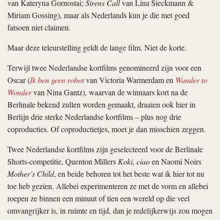
van Kateryna Gornostai;
Sirens Call
van Lina Sieckmann &
Miriam Gossing), maar als Nederlands kun je die met goed
fatsoen niet claimen.
Maar deze teleurstelling geldt de lange film. Niet de korte.
Terwijl twee Nederlandse kortfilms genomineerd zijn voor een
Oscar (
Ik ben geen robot
van Victoria Warmerdam en
Wander to
Wonder
van Nina Gantz), waarvan de winnaars kort na de
Berlinale bekend zullen worden gemaakt, draaien ook hier in
Berlijn drie sterke Nederlandse kortfilms – plus nog drie
coproducties. Of coproductietjes, moet je dan misschien zeggen.
Twee Nederlandse kortfilms zijn geselecteerd voor de Berlinale
Shorts-competitie, Quenton Millers
Koki, ciao
en Naomi Noirs
Mother’s Child
, en beide behoren tot het beste wat ik hier tot nu
toe heb gezien. Allebei experimenteren ze met de vorm en allebei
roepen ze binnen een minuut of tien een wereld op die veel
omvangrijker is, in ruimte en tijd, dan je redelijkerwijs zou mogen