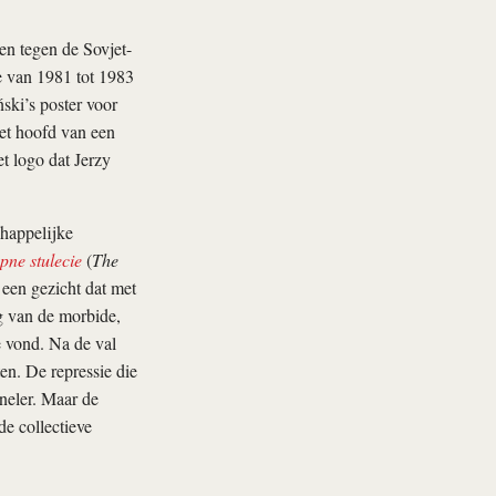
en tegen de Sovjet-
e van 1981 tot 1983
ski’s poster voor
et hoofd van een
et logo dat Jerzy
chappelijke
pne stulecie
(
The
een gezicht dat met
ng van de morbide,
se vond. Na de val
n. De repressie die
oneler. Maar de
de collectieve