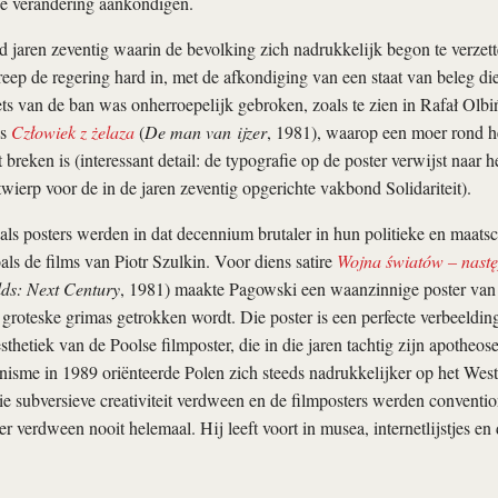
e verandering aankondigen.
d jaren zeventig waarin de bevolking zich nadrukkelijk begon te verzett
reep de regering hard in, met de afkondiging van een staat van beleg di
ts van de ban was onherroepelijk gebroken, zoals te zien in Rafał Olbiń
’s
Człowiek z żelaza
(
De man van ijzer
, 1981), waarop een moer rond h
 breken is (interessant detail: de typografie op de poster verwijst naar h
wierp voor de in de jaren zeventig opgerichte vakbond Solidariteit).
als posters werden in dat decennium brutaler in hun politieke en maats
ls de films van Piotr Szulkin. Voor diens satire
Wojna światów – nastę
lds: Next Century
, 1981) maakte Pagowski een waanzinnige poster van 
 groteske grimas getrokken wordt. Die poster is een perfecte verbeeldi
esthetiek van de Poolse filmposter, die in die jaren tachtig zijn apotheo
sme in 1989 oriënteerde Polen zich steeds nadrukkelijker op het Weste
die subversieve creativiteit verdween en de filmposters werden conventi
r verdween nooit helemaal. Hij leeft voort in musea, internetlijstjes en 