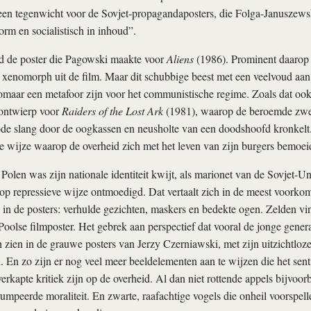
een tegenwicht voor de Sovjet-propagandaposters, die Folga-Januszews
vorm en socialistisch in inhoud”.
ld de poster die Pagowski maakte voor
Aliens
(1986). Prominent daarop s
de xenomorph uit de film. Maar dit schubbige beest met een veelvoud aa
omaar een metafoor zijn voor het communistische regime. Zoals dat ook 
 ontwierp voor
Raiders of the Lost Ark
(1981), waarop de beroemde zwe
ode slang door de oogkassen en neusholte van een doodshoofd kronkelt
e wijze waarop de overheid zich met het leven van zijn burgers bemoei
Polen was zijn nationale identiteit kwijt, als marionet van de Sovjet-Un
op repressieve wijze ontmoedigd. Dat vertaalt zich in de meest voorko
in de posters: verhulde gezichten, maskers en bedekte ogen. Zelden vin
Poolse filmposter. Het gebrek aan perspectief dat vooral de jonge genera
ch zien in de grauwe posters van Jerzy Czerniawski, met zijn uitzichtlo
 En zo zijn er nog veel meer beeldelementen aan te wijzen die het sent
erkapte kritiek zijn op de overheid. Al dan niet rottende appels bijvoorb
umpeerde moraliteit. En zwarte, raafachtige vogels die onheil voorspelle