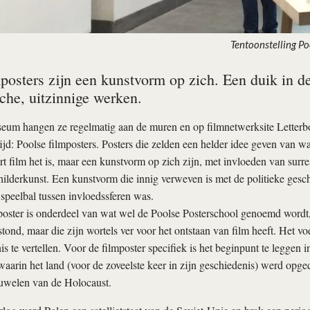
Tentoonstelling Po
mposters zijn een kunstvorm op zich. Een duik in d
sche, uitzinnige werken.
um hangen ze regelmatig aan de muren en op filmnetwerksite Letterbox
d: Poolse filmposters. Posters die zelden een helder idee geven van waa
rt film het is, maar een kunstvorm op zich zijn, met invloeden van surre
ilderkunst. Een kunstvorm die innig verweven is met de politieke gesch
 speelbal tussen invloedssferen was.
oster is onderdeel van wat wel de Poolse Posterschool genoemd wordt,
stond, maar die zijn wortels ver voor het ontstaan van film heeft. Het voer
is te vertellen. Voor de filmposter specifiek is het beginpunt te leggen 
aarin het land (voor de zoveelste keer in zijn geschiedenis) werd opged
uwelen van de Holocaust.