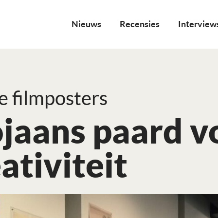
Nieuws
Recensies
Interview
e filmposters
ojaans paard v
ativiteit