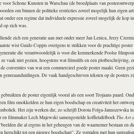
 voor Schone Kunsten in Warschau (de broedplaats van posterontwerpe
orden om binnen de politieke restricties zoveel mogelijk hun eigen artist
t onder een regime dat individuele expressie zoveel mogelijk de kop in
d op zich was.
diende zich een generatie aan met onder meer Jan Lenica, Jerzy Czern
aatste wist Guido Coppis overigens te strikken voor de prachtige poster
generatie die verantwoordelijk is voor die kenmerkende Poolse filmposte
ze vaak niet gezien, hoogstens wat filmstills en een plotbeschrijving, e
 de conventies van wat een commercieel goede poster maakt. Geen gez
en genreaanduidingen. De vaak handgeschreven teksten op de posters z
gebruikten de poster eigenlijk vooral als een soort Trojaans paard. On
een film smokkelden ze hun eigen boodschap en creativiteit het ontwerp
mboliek. Het zijn werken die, zo schrijft Dorota Folga-Januszewska in
r en filmmaker Lech Majewski samengestelde koffietafelboek
The Art o
“beelden die al ergens in het geheugen van de waarnemer bestaan en di
en herschikt tot een nieuwe boodschap”. Ze vormden met hun surrealism