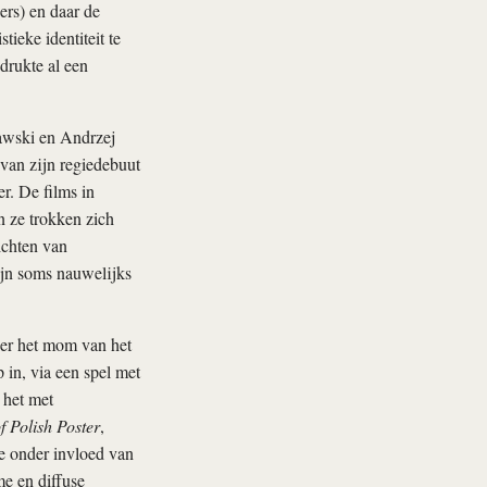
rs) en daar de
ieke identiteit te
drukte al een
iawski en Andrzej
 van zijn regiedebuut
r. De films in
n ze trokken zich
ichten van
ijn soms nauwelijks
der het mom van het
 in, via een spel met
 het met
f Polish Poster
,
e onder invloed van
e en diffuse