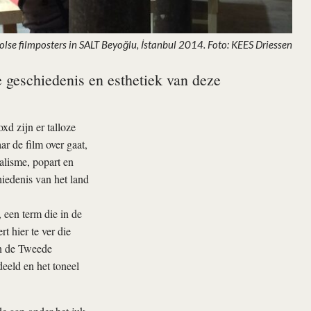
olse filmposters in SALT Beyoğlu, İstanbul 2014. Foto: KEES Driessen
e geschiedenis en esthetiek van deze
d zijn er talloze
r de film over gaat,
alisme, popart en
iedenis van het land
 een term die in de
t hier te ver die
in de Tweede
eeld en het toneel