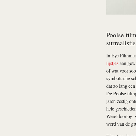
Poolse fil
surrealisti
In Eye Filmmuse
lijstjes
aan gewij
of wat voor soo
symbolische sch
dat zo lang een
De Poolse filmp
jaren zestig ont
hele geschieden
Wereldoorlog, w
werd van de gr