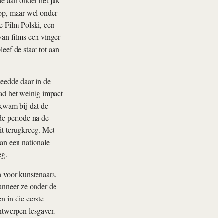
de aan onder het juk
 op, maar wel onder
e Film Polski, een
 van films een vinger
eef de staat tot aan
eedde daar in de
had het weinig impact
 kwam bij dat de
de periode na de
it terugkreeg. Met
an een nationale
eg.
n voor kunstenaars,
anneer ze onder de
 in die eerste
ntwerpen lesgaven