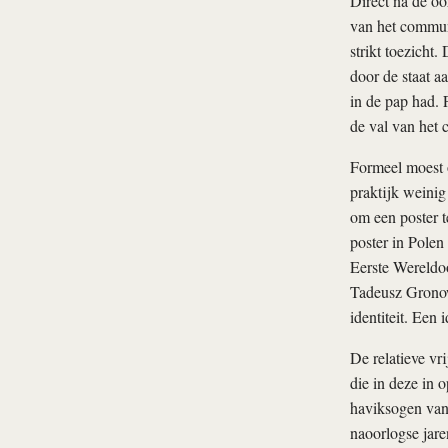
Direct na de oo
van het communi
strikt toezicht
door de staat aa
in de pap had. 
de val van het
Formeel moest o
praktijk weinig
om een poster t
poster in Polen
Eerste Wereldoo
Tadeusz Gronows
identiteit. Een
De relatieve vr
die in deze in
haviksogen van 
naoorlogse jar