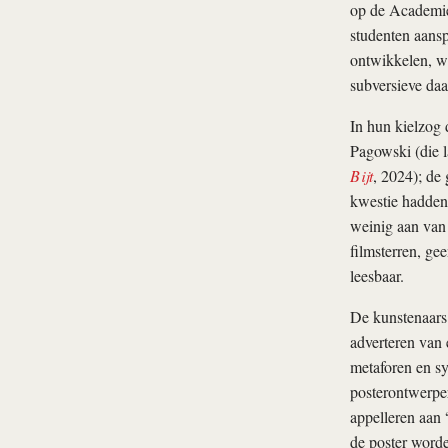
op de Academie
studenten aanspo
ontwikkelen, wa
subversieve daa
In hun kielzog 
Pagowski (die l
Bijt
, 2024); de 
kwestie hadden 
weinig aan van
filmsterren, ge
leesbaar.
De kunstenaars 
adverteren van 
metaforen en sy
posterontwerpe
appelleren aan 
de poster word