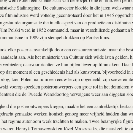
rlog werd Polen een satellietstaat van de Sovjet-Unie en brak een perio
stische Stalinregime. De cultuursector bloeide in die jaren weliswaar
. De filmindustrie werd volledig gecontroleerd door het in 1945 opgericht
ngestuurde organisatie die in elk aspect van de productie en distributie
Film Polski werd in 1952 ontmanteld, maar in verschillende gedaanten bl
 communisme in 1989 zijn stempel drukken op Poolse films.
ok elke poster aanvankelijk door een censuurcommissie, maar die best
 aandacht aan. Als het ministerie van Cultuur zich wilde laten gelden, 
e verbieden; daarvoor richtten ze hun pijlen liever op filmmakers. Daar
 op dat moment al een geschiedenis had als kunstvorm, bijvoorbeeld in 
rlog, toen Polen, na ruim een eeuw te zijn opgedeeld, zijn soevereinite
ki voorop speelden posterontwerpers een grote rol in het definiëren v
 identiteit die de Tweede Wereldoorlog vervolgens weer aan diggelen slo
ijheid die posterontwerpers kregen, maakte het een aantrekkelijk bestaa
 opdracht gemaakte werken ironisch genoeg meer vrijheid hadden dan w
het regime autonoom werk trachtten te maken. Twee belangrijke figuren
en waren Henryk Tomaszewski en Józef Mroszczakv, die naast zelf te o