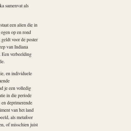
ka samenvat als
taat een alien die in
n ogen op en rond
geldt voor de poster
ep van Indiana
. Een verbeelding
de.
ie, en individuele
mende
d je een volledig
tie in die periode
ze en deprimerende
iment van het land
eeld, als metafoor
n, of misschien juist