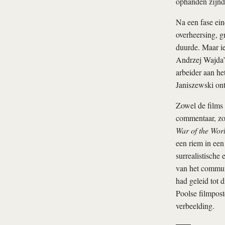
ophanden zijnd
Na een fase ein
overheersing, g
duurde. Maar ie
Andrzej Wajda
arbeider aan het
Janiszewski ont
Zowel de films 
commentaar, zoa
War of the Wor
een riem in een
surrealistische 
van het communi
had geleid tot 
Poolse filmposte
verbeelding.