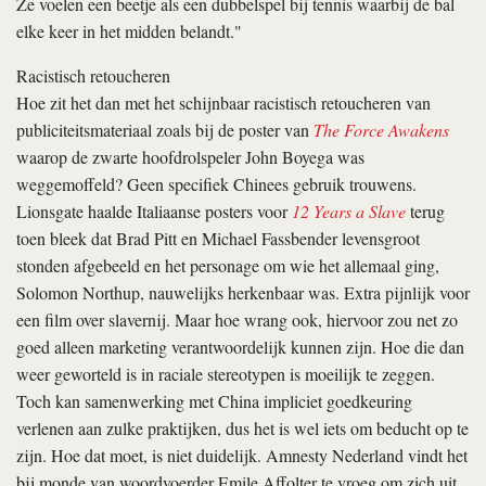
Ze voelen een beetje als een dubbelspel bij tennis waarbij de bal
elke keer in het midden belandt."
Racistisch retoucheren
Hoe zit het dan met het schijnbaar racistisch retoucheren van
publiciteitsmateriaal zoals bij de poster van
The Force Awakens
waarop de zwarte hoofdrolspeler John Boyega was
weggemoffeld? Geen specifiek Chinees gebruik trouwens.
Lionsgate haalde Italiaanse posters voor
12 Years a Slave
terug
toen bleek dat Brad Pitt en Michael Fassbender levensgroot
stonden afgebeeld en het personage om wie het allemaal ging,
Solomon Northup, nauwelijks herkenbaar was. Extra pijnlijk voor
een film over slavernij. Maar hoe wrang ook, hiervoor zou net zo
goed alleen marketing verantwoordelijk kunnen zijn. Hoe die dan
weer geworteld is in raciale stereotypen is moeilijk te zeggen.
Toch kan samenwerking met China impliciet goedkeuring
verlenen aan zulke praktijken, dus het is wel iets om beducht op te
zijn. Hoe dat moet, is niet duidelijk. Amnesty Nederland vindt het
bij monde van woordvoerder Emile Affolter te vroeg om zich uit