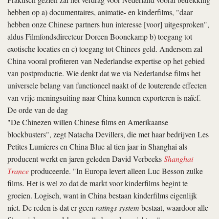
hebben op a) documentaires, animatie- en kinderfilms, "daar
hebben onze Chinese partners hun interesse [voor] uitgesproken",
aldus Filmfondsdirecteur Doreen Boonekamp b) toegang tot
exotische locaties en c) toegang tot Chinees geld. Andersom zal
China vooral profiteren van Nederlandse expertise op het gebied
van postproductie. Wie denkt dat we via Nederlandse films het
universele belang van functioneel naakt of de louterende effecten
van vrije meningsuiting naar China kunnen exporteren is naïef.
De orde van de dag
"De Chinezen willen Chinese films en Amerikaanse
blockbusters", zegt Natacha Devillers, die met haar bedrijven Les
Petites Lumieres en China Blue al tien jaar in Shanghai als
producent werkt en jaren geleden David Verbeeks
Shanghai
Trance
produceerde. "In Europa levert alleen Luc Besson zulke
films. Het is wel zo dat de markt voor kinderfilms begint te
groeien. Logisch, want in China bestaan kinderfilms eigenlijk
niet. De reden is dat er geen
ratings system
bestaat, waardoor alle