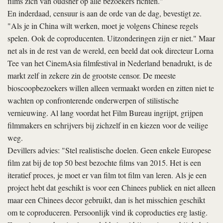
films zich van oudsher op alle bezoekers richten."
En inderdaad, censuur is aan de orde van de dag, bevestigt ze.
"Als je in China wilt werken, moet je volgens Chinese regels
spelen. Ook de coproducenten. Uitzonderingen zijn er niet." Maar
net als in de rest van de wereld, een beeld dat ook directeur Lorna
Tee van het Cinem­Asia filmfestival in Nederland benadrukt, is de
markt zelf in zekere zin de grootste censor. De meeste
bioscoopbezoekers willen alleen vermaakt worden en zitten niet te
wachten op confronterende onderwerpen of stilistische
vernieuwing. Al lang voordat het Film Bureau ingrijpt, grijpen
filmmakers en schrijvers bij zichzelf in en kiezen voor de veilige
weg.
Devillers advies: "Stel realistische doelen. Geen enkele Europese
film zat bij de top 50 best bezochte films van 2015. Het is een
iteratief proces, je moet er van film tot film van leren. Als je een
project hebt dat geschikt is voor een Chinees publiek en niet alleen
maar een Chinees decor gebruikt, dan is het misschien geschikt
om te coproduceren. Persoonlijk vind ik coproducties erg lastig.