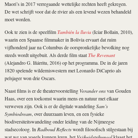
Maori’s in 2017 verregaande wettelijke rechten heeft gekregen.
De wet schrijft voor dat de rivier als een levend wezen behandeld
moet worden.
Ook te zien is de speelfilm
También la lluvia
(Icíar Bollain, 2010),
waarin een Spaanse filmmaker in Bolivia ervaart dat ruim
vijfhonderd jaar na Columbus de oorspronkelijke bevolking nog
steeds wordt uitgebuit. Als derde film staat
The Revenant
(Alejandro G. Iñárritu, 2016) op het programma. De in de jaren
1820 spelende wilderniswestern met Leonardo DiCaprio als
pelsjager won drie Oscars.
Naast films is er de theatervoorstelling
Verander ons
van Gouden
Haas, over een toekomst waarin mens en natuur met elkaar
verweven zijn. Ook is er de digitale wandeling
Sam’s
Symbiodream
, over duurzaam leven, en een fysieke
biodiversiteitswandeling onder leiding van de Nijmeegse
stadsecoloog. In
Radboud Reflects
wordt filosofisch stilgestaan bij
wat we van vogels kunnen leren, het
Vrijheidstribunaal
klaagt het