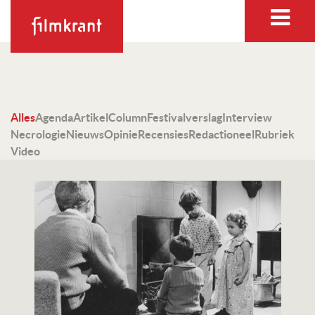
Alles
Agenda
Artikel
Column
Festivalverslag
Interview
Necrologie
Nieuws
Opinie
Recensies
Redactioneel
Rubriek
Video