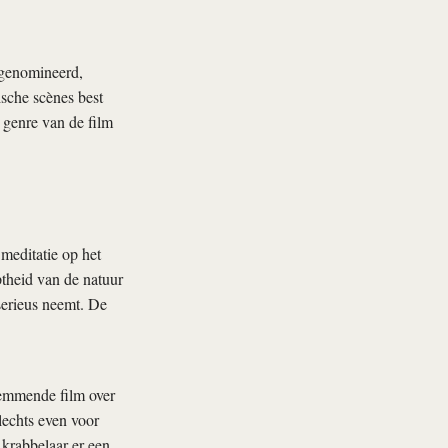
 genomineerd,
sche scènes best
genre van de film
meditatie op het
theid van de natuur
erieus neemt. De
temmende film over
lechts even voor
 krabbelaar er een