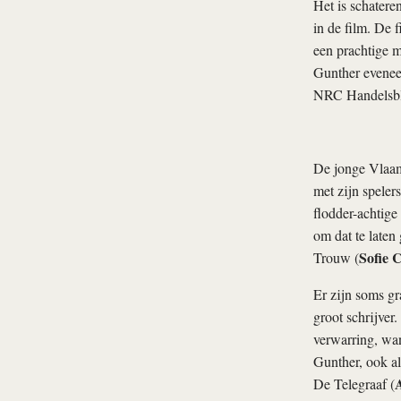
Het is schatere
in de film. De 
een prachtige m
Gunther evenee
NRC Handelsbl
De jonge Vlaams
met zijn speler
flodder
-achtige
om dat te laten
Sofie C
Trouw (
Er zijn soms gr
groot schrijver
verwarring, wan
Gunther, ook al
De Telegraaf (