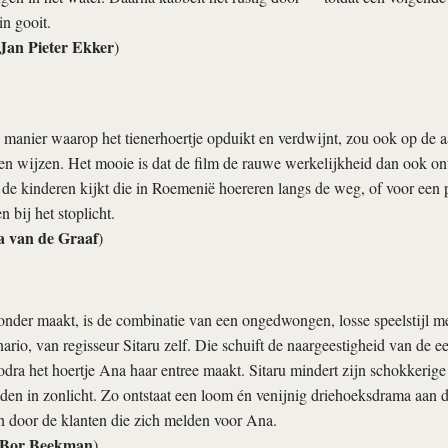
in gooit.
Jan Pieter Ekker
)
 manier waarop het tienerhoertje opduikt en verdwijnt, zou ook op de
n wijzen. Het mooie is dat de film de rauwe werkelijkheid dan ook onts
de kinderen kijkt die in Roemenië hoereren langs de weg, of voor een p
 bij het stoplicht.
a van de Graaf
)
onder maakt, is de combinatie van een ongedwongen, losse speelstijl me
ario, van regisseur Sitaru zelf. Die schuift de naargeestigheid van de e
odra het hoertje Ana haar entree maakt. Sitaru mindert zijn schokkerig
baden in zonlicht. Zo ontstaat een loom én venijnig driehoeksdrama aan
n door de klanten die zich melden voor Ana.
Bor Beekman
)