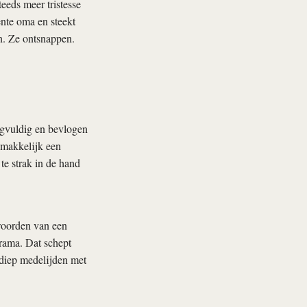
eeds meer tristesse
ente oma en steekt
n. Ze ontsnappen.
rgvuldig en bevlogen
makkelijk een
e strak in de hand
 woorden van een
drama. Dat schept
 diep medelijden met