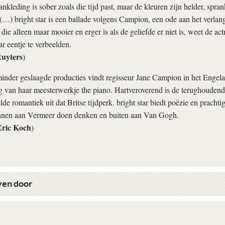
nkleding is sober zoals die tijd past, maar de kleuren zijn helder, spran
 (…)
bright star
is een ballade volgens Campion, een ode aan het verlan
 die alleen maar mooier en erger is als de geliefde er niet is, weet de a
r eentje te verbeelden.
uyters
)
inder geslaagde producties vindt regisseur Jane Campion in het Engel
ug van haar meesterwerkje
the piano
. Hartveroverend is de terughoudend
de romantiek uit dat Britse tijdperk.
bright star
biedt poëzie en prachtig
innen aan Vermeer doen denken en buiten aan Van Gogh.
Eric Koch
)
en door