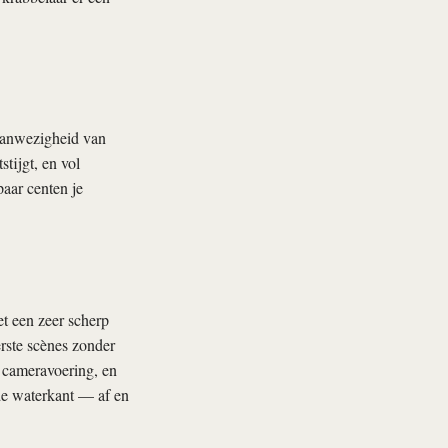
 aanwezigheid van
tijgt, en vol
aar centen je
t een zeer scherp
erste scènes zonder
e cameravoering, en
 de waterkant — af en