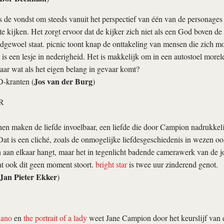
 de vondst om steeds vanuit het perspectief van één van de personages
te kijken. Het zorgt ervoor dat de kijker zich niet als een God boven de
ijdgewoel staat.
picnic
toont knap de onttakeling van mensen die zich mo
is een lesje in nederigheid. Het is makkelijk om in een autostoel morele
ar wat als het eigen belang in gevaar komt?
Jos van der Burg
-kranten (
)
R
n maken de liefde invoelbaar, een liefde die door Campion nadrukkeli
Dat is een cliché, zoals de onmogelijke liefdesgeschiedenis in wezen o
aan elkaar hangt, maar het in tegenlicht badende camerawerk van de jo
at ook dit geen moment stoort.
bright star
is twee uur zinderend genot.
Jan Pieter Ekker
)
iano
en
the portrait of a lady
weet Jane Campion door het keurslijf van