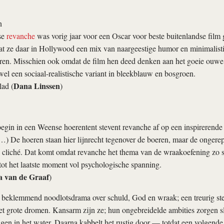
n
se
revanche
was vorig jaar voor een Oscar voor beste buitenlandse film
dat ze daar in Hollywood een mix van naargeestige humor en minimalisti
en. Misschien ook omdat de film hen deed denken aan het goeie ouwe 
wel een sociaal-realistische variant in bleekblauw en bosgroen.
Dana Linssen
ad (
)
begin in een Weense hoerentent stevent
revanche
af op een inspirerende 
) De hoeren staan hier lijnrecht tegenover de boeren, maar de ongerep
n cliché. Dat komt omdat
revanche
het thema van de wraakoefening zo s
j tot het laatste moment vol psychologische spanning.
a van de Graaf
)
 beklemmend noodlotsdrama over schuld, God en wraak; een treurig s
et grote dromen. Kansarm zijn ze; hun ongebreidelde ambities zorgen s
ngen in het water. Daarna kabbelt het rustig door — totdat een volgende