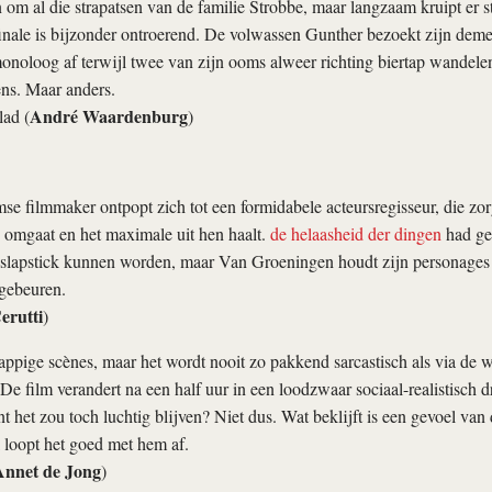
n om al die strapatsen van de familie Strobbe, maar langzaam kruipt er st
finale is bijzonder ontroerend. De volwassen Gunther bezoekt zijn dem
onoloog af terwijl twee van zijn ooms alweer richting biertap wandele
ns. Maar anders.
André Waardenburg
ad (
)
e filmmaker ontpopt zich tot een formidabele acteursregisseur, die zo
s omgaat en het maximale uit hen haalt.
de helaasheid der dingen
had ge
 slapstick kunnen worden, maar Van Groeningen houdt zijn personages t
 gebeuren.
erutti
)
appige scènes, maar het wordt nooit zo pakkend sarcastisch als via de
. De film verandert na een half uur in een loodzwaar sociaal-realistisch 
t het zou toch luchtig blijven? Niet dus. Wat beklijft is een gevoel van
 loopt het goed met hem af.
Annet de Jong
)