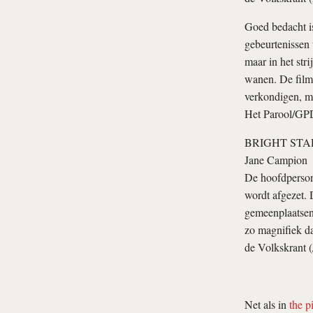
Goed bedacht is
gebeurtenissen 
maar in het str
wanen. De film 
verkondigen, ma
Het Parool/GPD
BRIGHT STA
Jane Campion
De hoofdpersone
wordt afgezet. 
gemeenplaatsen 
zo magnifiek d
de Volkskrant (
Net als in
the p