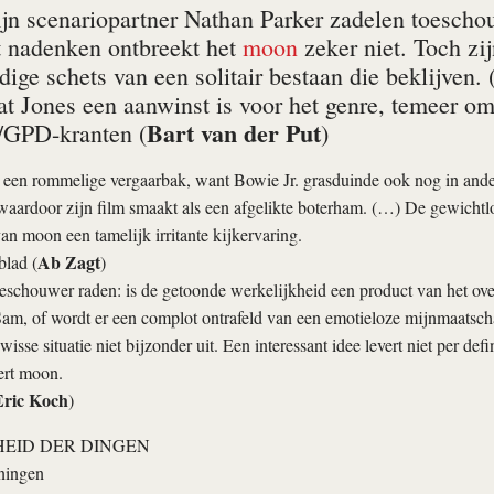
ijn scenariopartner Nathan Parker zadelen toesch
ot nadenken ontbreekt het
moon
zeker niet. Toch zij
dige schets van een solitair bestaan die beklijven
at Jones een aanwinst is voor het genre, temeer omda
Bart van der Put
/GPD-kranten (
)
een rommelige vergaarbak, want Bowie Jr. grasduinde ook nog in ander
 waardoor zijn film smaakt als een afgelikte boterham. (…) De gewichtl
van
moon
een tamelijk irritante kijkervaring.
Ab Zagt
lad (
)
oeschouwer raden: is de getoonde werkelijkheid een product van het ov
am, of wordt er een complot ontrafeld van een emotieloze mijnmaatsch
isse situatie niet bijzonder uit. Een interessant idee levert niet per def
ert
moon
.
Eric Koch
)
EID DER DINGEN
ningen