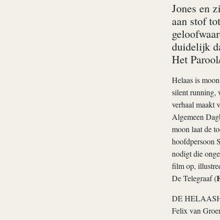
Jones en z
aan stof t
geloofwaar
duidelijk d
Het Parool
Helaas is
moon
silent running
,
verhaal maakt 
Algemeen Dagb
moon
laat de t
hoofdpersoon S
nodigt die ongew
film op, illustre
De Telegraaf (
DE HELAASH
Felix van Groe