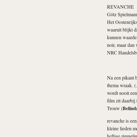
REVANCHE
Götz Spielman
Het Oostenrijk
waaruit blijkt 
kunnen waarder
noir, maar dan 
NRC Handelsbl
Na een pikant 
thema wraak. (…
wordt nooit ee
film zit daarbi
Belind
Trouw (
revanche
is een
kleine lieden m
heftige rimpeli