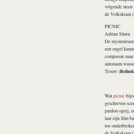
volgende steen 
de Volkskrant (
PICNIC
Adrian Sitaru
De mysterieuze
een engel kunne
compassie naar 
autoraam wassen
Belind
Trouw (
Wat
picnic
bijz
geschreven scen
pardon opzij, z
laat zijn film 
toe onderbroke
de Volkskrant (