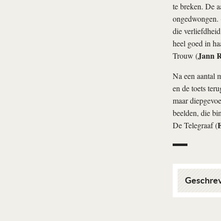
te breken. De aa
ongedwongen.
die verliefdheid
heel goed in haa
Jann R
Trouw (
Na een aantal m
en de toets ter
maar diepgevoel
beelden, die b
De Telegraaf (
Geschrev