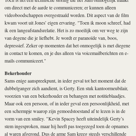
om direct met de aarde te communiceren; er kunnen alleen
videoboodschappen overgestraald worden. Dit aspect van de film
kwam voort uit Jones’ eigen ervaring. "Toen ik
moon
schreef, had
ik een langeafstandsrelatie. Het is zo moeilijk om ver weg te zijn
van degene die je liefhebt. Je wordt er paranoïde van, boos,
depressief. Zeker op momenten dat het onmogelijk is met diegene
in contact te komen, en je dus alleen via voicemailberichten en e-
mails communiceert."
Bekerhouder
Sams enige aanspreekpunt, in ieder geval tot het moment dat de
dubbelganger zich aandient, is Gerty. Een stuk kantoormeubilair,
voorzien van een bekerhouder en behangen met notitieblaadjes.
Maar ook een persoon, of in ieder geval een persoonlijkheid, met
een schermpje waarop zijn gemoedstoestand af te lezen is in de
vorm van een smiley. "Kevin Spacey heeft uiteindelijk Gerty’s
stem ingesproken, maar hij heeft pas toegezegd toen de opnames
al waren afgerond. Dus de arme Sam kreeg steeds verschillende