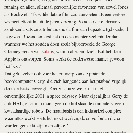
running
en
alien
, allemaal persoonlijke favorieten van zowel Jones
als Rockwell. "Ik wilde dat de film zou aanvoelen als een verloren
sciencefictionfilm uit de jaren zeventig. Vandaar de ouderwets
aandoende sets en attributen, die de film een bepaalde tijdloosheid
te geven. Bovendien kost het op deze manier veel minder dan
wanneer we het zouden doen zoals bijvoorbeeld de George
Clooney-versie van
solaris
, waarin alles eruitziet alsof het door
Apple is ontworpen. Soms werkt de ouderwetse manier gewoon
het best."
Dat geldt zeker ook voor het ontwerp van de pratende
boordcomputer Gerty, die zich hangende aan het plafond vrijelijk
door de basis beweegt. "Gerty is onze wenk naar het
onvermijdelijke
2001: a space odyssey
. Maar eigenlijk is Gerty de
anti-HAL, er zijn in
moon
geen op hol slaande computers, geen
kwaadaardige robots. De maanbasis is een industrieel complex
waar alles werkt zoals het moet werken; de enige fouten die er
worden gemaakt zijn menselijke."
Toch is het een technische storing die het Sam onmogelijk maakt