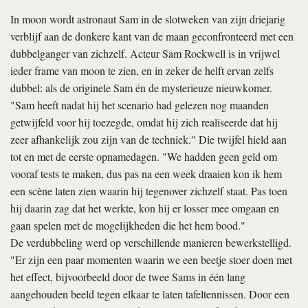
In
moon
wordt astronaut Sam in de slotweken van zijn driejarig
verblijf aan de donkere kant van de maan geconfronteerd met een
dubbelganger van zichzelf. Acteur Sam Rockwell is in vrijwel
ieder frame van
moon
te zien, en in zeker de helft ervan zelfs
dubbel: als de originele Sam én de mysterieuze nieuwkomer.
"Sam heeft nadat hij het scenario had gelezen nog maanden
getwijfeld voor hij toezegde, omdat hij zich realiseerde dat hij
zeer afhankelijk zou zijn van de techniek." Die twijfel hield aan
tot en met de eerste opnamedagen. "We hadden geen geld om
vooraf tests te maken, dus pas na een week draaien kon ik hem
een scène laten zien waarin hij tegenover zichzelf staat. Pas toen
hij daarin zag dat het werkte, kon hij er losser mee omgaan en
gaan spelen met de mogelijkheden die het hem bood."
De verdubbeling werd op verschillende manieren bewerkstelligd.
"Er zijn een paar momenten waarin we een beetje stoer doen met
het effect, bijvoorbeeld door de twee Sams in één lang
aangehouden beeld tegen elkaar te laten tafeltennissen. Door een