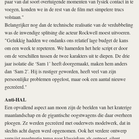
paar van dat soort overtuigende momenten van fysiek contact in te
voegen, konden we in de rest van de film met simpelere trucs
volstaan."
Belangrijker nog dan de technische realisatie van de verdubbeling
was de inwendige splitsing die acteur Rockwell moest uitvoeren.
"Gelukkig hadden we ondanks ons relatief lage budget de kans
om een week te repeteren. We hamerden het hele script er door
om de verschillen tussen de twee karakters uit te diepen. De drie
jaar isolatie die ‘Sam 1’ heeft doorgemaakt, maken hem anders
dan ‘Sam 2’. Hij is rustiger geworden, heeft veel van zijn
persoonlijke problemen opgelost, maar ook een aantal nieuwe
gecreëerd."
Anti-HAL
Een opvallend aspect aan
moon
zijn de beelden van het kraterige
maanlandschap en de gigantische oogstwagens die daar overheen
ploegen. Ze werden gecreëerd met ouderwets modelwerk, dat in
slechts acht dagen werd opgenomen. Ook het verdere ontwerp
verwijst regelmatig terug naar klassiekers als
outpost, silent