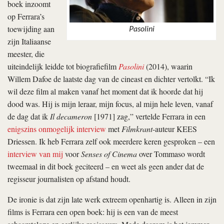
boek inzoomt
op Ferrara’s
toewijding aan
Pasolini
zijn Italiaanse
meester, die
uiteindelijk leidde tot biografiefilm
Pasolini
(2014), waarin
Willem Dafoe de laatste dag van de cineast en dichter vertolkt. “Ik
wil deze film al maken vanaf het moment dat ik hoorde dat hij
dood was. Hij is mijn leraar, mijn focus, al mijn hele leven, vanaf
de dag dat ik
Il decameron
[1971] zag,” vertelde Ferrara in een
enigszins onmogelijk interview
met
Filmkrant
-auteur KEES
Driessen. Ik heb Ferrara zelf ook meerdere keren gesproken – een
interview van mij
voor
Senses of Cinema
over Tommaso wordt
tweemaal in dit boek geciteerd – en weet als geen ander dat de
regisseur journalisten op afstand houdt.
De ironie is dat zijn late werk extreem openhartig is. Alleen in zijn
films is Ferrara een open boek: hij is een van de meest