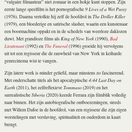
“vulgaire filmauteur” niet zomaar in een hokje kunt stoppen. Zijn
eerste lange speelfilm is het pornografische
9 Lives of a Wet Pussy
(1976). Daarna vertolkte hij zelf de hoofdrol in
The Driller Killer
(1979), een bloederige en satirische slasher, waarin een kunstenaar
een boormachine oppakt en in de schedels van weerloze daklozen
duwt. Met grandioze films als
King of New York
(1990),
Bad
Lieutenant
(1992) en
The Funeral
(1996) groeide hij vervolgens
uit tot een regisseur die de rauwheid van New York in keiharde
genrecinema wist te vangen.
Zijn latere werk is minder geliefd, maar minstens zo fascinerend.
Met onderschatte titels als het apocalyptische
4:44 Last Day on
Earth
(2011), het zelfreflexieve
Tommaso
(2019) en het
surrealistische
Siberia
(2020) keerde Ferrara zijn filmblik volledig
naar binnen. Het zijn autobiografische ontboezemingen, steeds
met Willem Dafoe in de hoofdrol, van een regisseur die zijn eigen
worstelingen met verslaving, spiritualiteit en ouderdom in kaart
brengt.