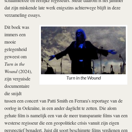
schaamteloze en eerlijke regisseurs. Mede daarom is het jammer
dat zijn miskende late werk enigszins achterwege blijft in deze
verzameling essays.
Dit boek was
immers een
mooie
gelegenheid
geweest om
Turn in the
Wound
(2024),
Turn in the Wound
zijn verguisde
documentaire
die snijdt
tussen een concert van Patti Smith en Ferrara’s reportage van de
oorlog in Oekraïne, in een ander daglicht te zetten. Die alom
gehate film is namelijk een van de meer transparante films van een
westerse regisseur die een geopolitieke crisis vanuit zijn eigen
perspectief benadert. Juist dit soort beschimpte films verdienen een