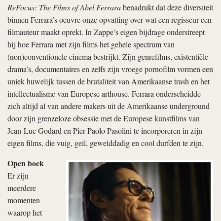
ReFocus: The Films of Abel Ferrara
benadrukt dat deze diversiteit
binnen Ferrara’s oeuvre onze opvatting over wat een regisseur een
filmauteur maakt oprekt. In Zappe’s eigen bijdrage onderstreept
hij hoe Ferrara met zijn films het gehele spectrum van
(non)conventionele cinema bestrijkt. Zijn genrefilms, existentiële
drama’s, documentaires en zelfs zijn vroege pornofilm vormen een
uniek huwelijk tussen de brutaliteit van Amerikaanse trash en het
intellectualisme van Europese arthouse. Ferrara onderscheidde
zich altijd al van andere makers uit de Amerikaanse underground
door zijn grenzeloze obsessie met de Europese kunstfilms van
Jean-Luc Godard en Pier Paolo Pasolini te incorporeren in zijn
eigen films, die vuig, geil, gewelddadig en cool durfden te zijn.
Open boek
Er zijn
meerdere
momenten
waarop het