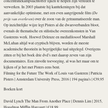
concentratiekampslachtoffer lijken te helpen zijn verleden te
verwerken. In 2003 plaatste hij kanttekeningen bij dat
aanvankelijke optimisme, met een even aangrijpende film (
De
prijs van overleven
) over de zoon van de getraumatiseerde man.
Op inzichtelijke wijze legt Pisters al die dwarsverbanden bloot,
evenals de thematische en stilistische overeenkomsten in Van
Gasterens werk. Hoewel Deleuze en mediafilosoof Marshall
McLuhan altijd wat cryptisch blijven, worden de meeste
academische theorieën in begrijpelijke taal uitgelegd. Overigens
zitten er bij het boek drie dvd’s met daarop zeven van zijn
documentaires. Een zinvolle toevoeging, al was het maar om te
kijken of je het met Pisters eens bent.
Filming for the Future The Work of Louis van Gasteren
|
Patricia
Pisters
| Amsterdam University Press, 2016 | 194 pagina’s | €39,95
Boeken kort
David Lynch The Man From Another Place
|
Dennis Lim
| 2015,
Houghton Mifflin Harcourt | €18,99