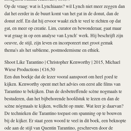
Op de vraag: wat is Lynchiaans? wil Lynch niet meer zeggen dan
dat het eerder in de buurt komt van het gat in de donut, dan de
donut zelf. En dat hij ervoor waakt zich te veel te richten op dat
gat, en meer op creatie. Lim, curator en bewonderaar, gaat maar
wat graag in op een analyse van Lynch’ werk. Hij beschrijft zijn
oeuvre, de stijl, zijn leven en incorporeert met groot gemak
thema’s als het sublieme, postmodernisme en ethiek.
Shoot Like Tarantino
|
Christopher Kenworthy
| 2015, Michael
Wiese Productions | €16,50
Een dun boekje dat de lezer vooral aanspoort om heel goed te
kijken. Kenworthy opent met het advies om eerst alle films van
Tarantino te bekijken. Dan de desbetreffende scène nogmaals te
bestuderen, dan het bijbehorende hoofdstuk te lezen en dan de
scène nógmaals te kijken, wellicht op mute. Wat leer je daarvan?
De technieken die Tarantino toepast om spanning op te bouwen
bij de kijker. Er staat geen woord te veel in dit boek, een beknopte
ode aan de stijl van Quentin Tarantino, geschreven door de