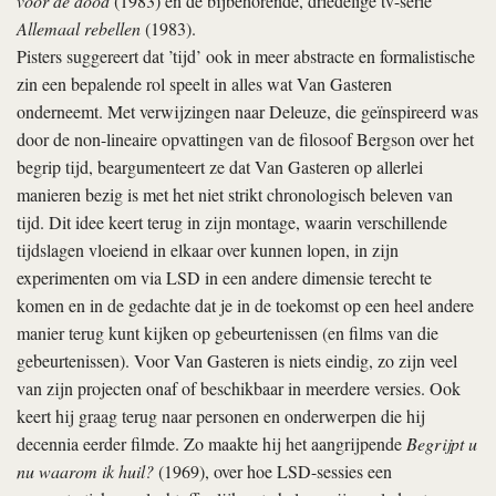
voor de dood
(1983) en de bijbehorende, driedelige tv-serie
Allemaal rebellen
(1983).
Pisters suggereert dat ’tijd’ ook in meer abstracte en formalistische
zin een bepalende rol speelt in alles wat Van Gasteren
onderneemt. Met verwijzingen naar Deleuze, die geïnspireerd was
door de non-lineaire opvattingen van de filosoof Bergson over het
begrip tijd, beargumenteert ze dat Van Gasteren op allerlei
manieren bezig is met het niet strikt chronologisch beleven van
tijd. Dit idee keert terug in zijn montage, waarin verschillende
tijdslagen vloeiend in elkaar over kunnen lopen, in zijn
experimenten om via LSD in een andere dimensie terecht te
komen en in de gedachte dat je in de toekomst op een heel andere
manier terug kunt kijken op gebeurtenissen (en films van die
gebeurtenissen). Voor Van Gasteren is niets eindig, zo zijn veel
van zijn projecten onaf of beschikbaar in meerdere versies. Ook
keert hij graag terug naar personen en onderwerpen die hij
decennia eerder filmde. Zo maakte hij het aangrijpende
Begrijpt u
nu waarom ik huil?
(1969), over hoe LSD-sessies een