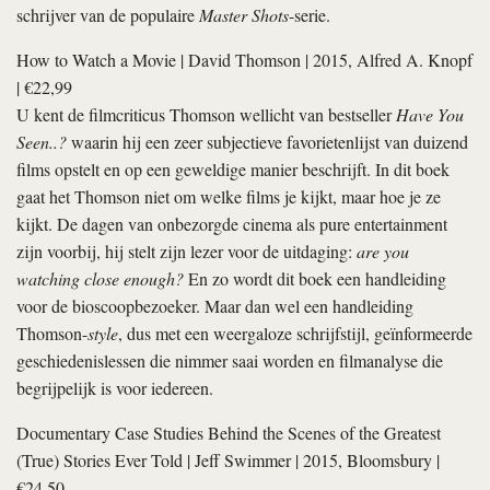
schrijver van de populaire
Master Shots
-serie.
How to Watch a Movie
|
David Thomson
| 2015, Alfred A. Knopf
| €22,99
U kent de filmcriticus Thomson wellicht van bestseller
Have You
Seen..?
waarin hij een zeer subjectieve favorietenlijst van duizend
films opstelt en op een geweldige manier beschrijft. In dit boek
gaat het Thomson niet om welke films je kijkt, maar hoe je ze
kijkt. De dagen van onbezorgde cinema als pure entertainment
zijn voorbij, hij stelt zijn lezer voor de uitdaging:
are you
watching close enough?
En zo wordt dit boek een handleiding
voor de bioscoopbezoeker. Maar dan wel een handleiding
Thomson-
style
, dus met een weergaloze schrijfstijl, geïnformeerde
geschiedenislessen die nimmer saai worden en filmanalyse die
begrijpelijk is voor iedereen.
Documentary Case Studies Behind the Scenes of the Greatest
(True) Stories Ever Told
|
Jeff Swimmer
| 2015, Bloomsbury |
€24,50