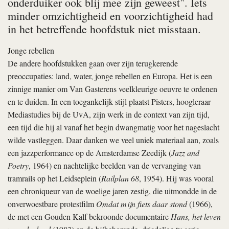
onderduiker ook blij mee zijn geweest". Iets
minder omzichtigheid en voorzichtigheid had
in het betreffende hoofdstuk niet misstaan.
Jonge rebellen
De andere hoofdstukken gaan over zijn terugkerende
preoccupaties: land, water, jonge rebellen en Europa. Het is een
zinnige manier om Van Gasterens veelkleurige oeuvre te ordenen
en te duiden. In een toegankelijk stijl plaatst Pisters, hoogleraar
Mediastudies bij de UvA, zijn werk in de context van zijn tijd,
een tijd die hij al vanaf het begin dwangmatig voor het nageslacht
wilde vastleggen. Daar danken we veel uniek materiaal aan, zoals
een jazzperformance op de Amsterdamse Zeedijk (
Jazz and
Poetry
, 1964) en nachtelijke beelden van de vervanging van
tramrails op het Leidseplein (
Railplan 68
, 1954). Hij was vooral
een chroniqueur van de woelige jaren zestig, die uitmondde in de
onverwoestbare protestfilm
Omdat mijn fiets daar stond
(1966),
de met een Gouden Kalf bekroonde documentaire
Hans, het leven