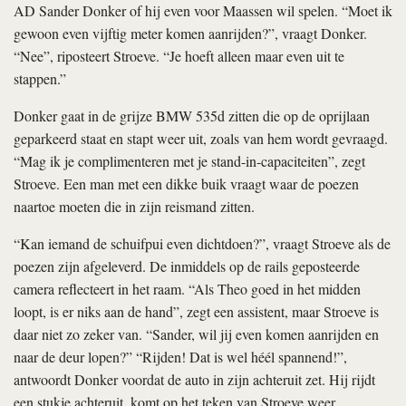
AD Sander Donker of hij even voor Maassen wil spelen. “Moet ik
gewoon even vijftig meter komen aanrijden?”, vraagt Donker.
“Nee”, riposteert Stroeve. “Je hoeft alleen maar even uit te
stappen.”
Donker gaat in de grijze BMW 535d zitten die op de oprijlaan
geparkeerd staat en stapt weer uit, zoals van hem wordt gevraagd.
“Mag ik je complimenteren met je stand-in-­capaciteiten”, zegt
Stroeve. Een man met een dikke buik vraagt waar de poezen
naartoe moeten die in zijn reismand zitten.
“Kan iemand de schuifpui even dichtdoen?”, vraagt Stroeve als de
poezen zijn afgeleverd. De inmiddels op de rails geposteerde
camera reflecteert in het raam. “Als Theo goed in het midden
loopt, is er niks aan de hand”, zegt een assistent, maar Stroeve is
daar niet zo zeker van. “Sander, wil jij even komen aanrijden en
naar de deur lopen?” “Rijden! Dat is wel héél spannend!”,
antwoordt Donker voordat de auto in zijn achteruit zet. Hij rijdt
een stukje achteruit, komt op het teken van Stroeve weer