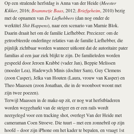
Op een stralende herfstdag is Anna van der Heide (
Meester
Kikker
, 2016;
Brammetje Baas
, 2012;
Briefgeheim
, 2010) bezig
met de opnamen van
De Liefhebbers
(dan nog onder de
werktitel
Shit Happens
), naar een scenario van Marnie Blok.
Daarin draait het om de familie Liefhebber. Preciezer: om de
getroebleerde onderlinge relaties van de familie Liefhebber, die
pijnlijk zichtbaar worden wanneer uitkomt dat de autoritaire pater
familias al een jaar ziek blijkt te zijn. De familieleden worden
gespeeld door Jeroen Krabbé (vader Jan), Beppie Melissen
(moeder Lea), Hadewych Minis (dochter Sam), Guy Clemens
(zoon Casper), Jelka van Houten (Laura, vrouw van Kasper) en
Theo Maassen (zoon Jonathan, die in de woonboot woont met
zijn twee poezen).
Terwijl Maassen in de make-up zit, er nog wat herfstbladeren
worden weggeharkt van de steiger en er een rails wordt
neergelegd voor een tracking shot, overlegt Van der Heide met
cameraman Coen Stroeve. Die tuurt – met een zonnebril op zijn
hoofd – door zijn iPhone om het kader te bepalen, en vraagt 1st