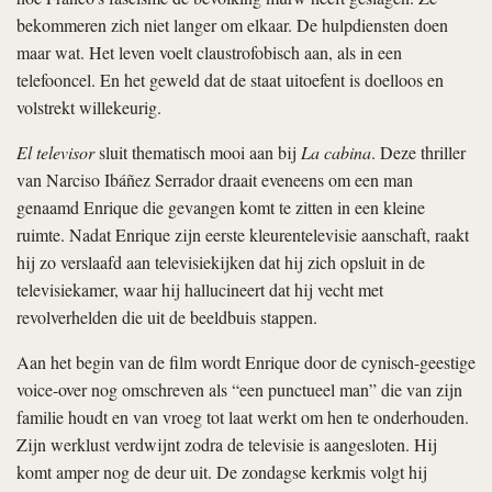
bekommeren zich niet langer om elkaar. De hulpdiensten doen
maar wat. Het leven voelt claustrofobisch aan, als in een
telefooncel. En het geweld dat de staat uitoefent is doelloos en
volstrekt willekeurig.
El televisor
sluit thematisch mooi aan bij
La cabina
. Deze thriller
van Narciso Ibáñez Serrador draait eveneens om een man
genaamd Enrique die gevangen komt te zitten in een kleine
ruimte. Nadat Enrique zijn eerste kleurentelevisie aanschaft, raakt
hij zo verslaafd aan televisiekijken dat hij zich opsluit in de
televisiekamer, waar hij hallucineert dat hij vecht met
revolverhelden die uit de beeldbuis stappen.
Aan het begin van de film wordt Enrique door de cynisch-geestige
voice-over nog omschreven als “een punctueel man” die van zijn
familie houdt en van vroeg tot laat werkt om hen te onderhouden.
Zijn werklust verdwijnt zodra de televisie is aangesloten. Hij
komt amper nog de deur uit. De zondagse kerkmis volgt hij