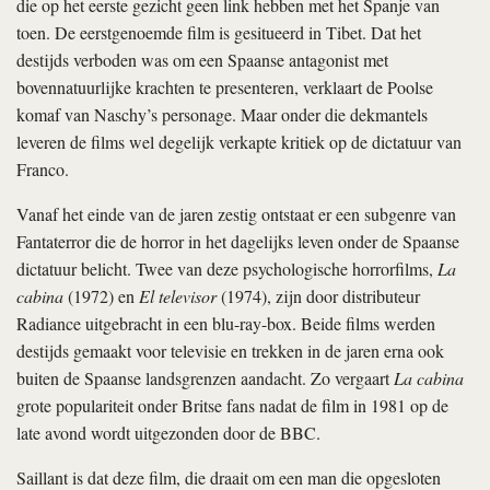
die op het eerste gezicht geen link hebben met het Spanje van
toen. De eerstgenoemde film is gesitueerd in Tibet. Dat het
destijds verboden was om een Spaanse antagonist met
bovennatuurlijke krachten te presenteren, verklaart de Poolse
komaf van Naschy’s personage. Maar onder die dekmantels
leveren de films wel degelijk verkapte kritiek op de dictatuur van
Franco.
Vanaf het einde van de jaren zestig ontstaat er een subgenre van
Fantaterror die de horror in het dagelijks leven onder de Spaanse
dictatuur belicht. Twee van deze psychologische horrorfilms,
La
cabina
(1972) en
El televisor
(1974), zijn door distributeur
Radiance uitgebracht in een blu-ray-box. Beide films werden
destijds gemaakt voor televisie en trekken in de jaren erna ook
buiten de Spaanse landsgrenzen aandacht. Zo vergaart
La cabina
grote populariteit onder Britse fans nadat de film in 1981 op de
late avond wordt uitgezonden door de BBC.
Saillant is dat deze film, die draait om een man die opgesloten