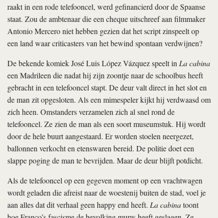
raakt in een rode telefooncel, werd gefinancierd door de Spaanse
staat. Zou de ambtenaar die een cheque uitschreef aan filmmaker
Antonio Mercero niet hebben gezien dat het script zinspeelt op
een land waar criticasters van het bewind spontaan verdwijnen?
De bekende komiek José Luis López Vázquez speelt in
La cabina
een Madrileen die nadat hij zijn zoontje naar de schoolbus heeft
gebracht in een telefooncel stapt. De deur valt direct in het slot en
de man zit opgesloten. Als een mimespeler kijkt hij verdwaasd om
zich heen. Omstanders verzamelen zich al snel rond de
telefooncel. Ze zien de man als een soort museumstuk. Hij wordt
door de hele buurt aangestaard. Er worden stoelen neergezet,
ballonnen verkocht en etenswaren bereid. De politie doet een
slappe poging de man te bevrijden. Maar de deur blijft potdicht.
Als de telefooncel op een gegeven moment op een vrachtwagen
wordt geladen die afreist naar de woestenij buiten de stad, voel je
aan alles dat dit verhaal geen happy end heeft.
La cabina
toont
hoe Franco’s fascisme de bevolking murw heeft geslagen. Ze