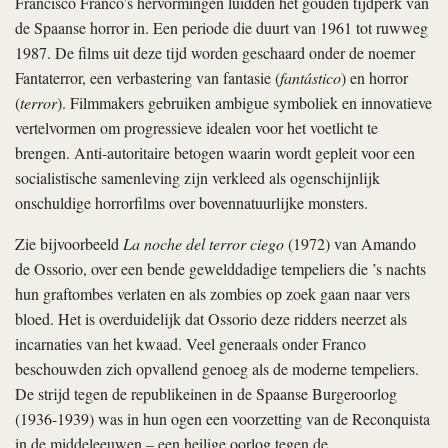
Francisco Franco’s hervormingen luidden het gouden tijdperk van
de Spaanse horror in. Een periode die duurt van 1961 tot ruwweg
1987. De films uit deze tijd worden geschaard onder de noemer
Fantaterror, een verbastering van fantasie (
fantástico
) en horror
(
terror
). Filmmakers gebruiken ambigue symboliek en innovatieve
vertelvormen om progressieve idealen voor het voetlicht te
brengen. Anti-autoritaire betogen waarin wordt gepleit voor een
socialistische samenleving zijn verkleed als ogenschijnlijk
onschuldige horrorfilms over bovennatuurlijke monsters.
Zie bijvoorbeeld
La noche del terror ciego
(1972) van Amando
de Ossorio, over een bende gewelddadige tempeliers die ’s nachts
hun graftombes verlaten en als zombies op zoek gaan naar vers
bloed. Het is overduidelijk dat Ossorio deze ridders neerzet als
incarnaties van het kwaad. Veel generaals onder Franco
beschouwden zich opvallend genoeg als de moderne tempeliers.
De strijd tegen de republikeinen in de Spaanse Burgeroorlog
(1936-1939) was in hun ogen een voorzetting van de Reconquista
in de middeleeuwen – een heilige oorlog tegen de