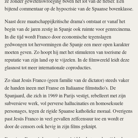
ze zonder gewetenswroeging boven het lot van de fietser. Een
bijtend commentaar op de hypocrisie van de Spaanse bovenklasse.
Naast deze maatschappijkritische drama’s ontstaat er vanaf het
begin van de jaren zestig in Spanje ook ruimte voor genrecinema.
In die tijd wordt Franco door economische tegenslagen
gedwongen tot hervormingen die Spanje een meer open karakter
moeten geven. Zo hoopt hij met het stimuleren van toerisme de
reputatie van zijn land op te vijzelen. In de filmwereld leidt deze
glasnost tot meer internationale coproducties.
Zo slaat Jesús Franco (geen familie van de dictator) steeds vaker
de handen ineen met Franse en Italiaanse filmstudio’s. De
Spanjaard, die zich in 1969 in Parijs vestigt, rebelleert met zijn
subversieve werk, vol perverse hallucinaties en homoseksuele
personages, tegen de rigide Spaanse katholieke moraal. Overigens
past Jesús Franco in veel gevallen zelfcensuur toe en wordt er
door de censors ook hevig in zijn films geknipt.