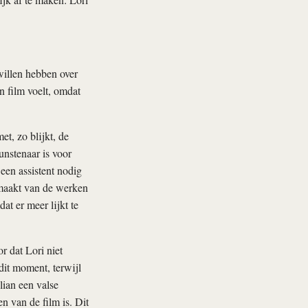
willen hebben over
n film voelt, omdat
t, zo blijkt, de
unstenaar is voor
 een assistent nodig
s maakt van de werken
at er meer lijkt te
r dat Lori niet
dit moment, terwijl
lian een valse
n van de film is. Dit