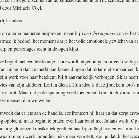
d door Michaela Coel.
rlijk anders.
m op allerlei manieren bespreken, maar bij
The Christophers
zou ik het 
armee ik bedoel: het moment dat je het volle emotionele gewicht van ee
erp en personages recht in de ogen kijkt.
rs
begint met een telefoontje. Lori wordt uitgenodigd voor een overleg me
an Julian Sklar. Je merkt aan kleine dingen dat Sklar niet zomaar een k
zijn werk voor haar betekent, blijft aanvankelijk verborgen. Sklar heeft
ies van zijn kinderen Lori in dienst. Hun idee is dat zij stiekem foto’
s voltooit. Maar dat je de spanning voelt toenemen, komt toch vooral omd
deze mensen dan we weten.
voelt dat er iets aan de hand is, confronteert hij haar en dat zorgt ervoo
og opbiecht, maar begint te praten over haar band met Julians werk. Op 
oloog glorieuze kunstkritiek geeft en haarfijn uitlegt hoe en waarom Ju
 waarom zijn werk inmiddels niks meer voorstelt, voel je dat dit het weze