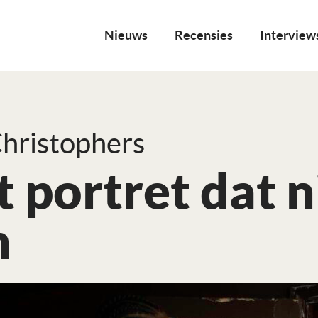
Nieuws
Recensies
Interview
hristophers
 portret dat 
n