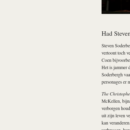
Had Steven
Steven Soderber
vertoont toch v
Coen bijvoorbee
Het is jammer 
Soderbergh vaak
personages er m
The Christophe
McKellen, bijna
verborgen houdt
uit zijn leven 
kan veranderen. 
verbrassen, hur