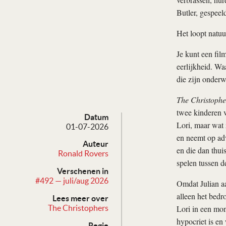
Butler, gespeel
Het loopt natuu
Je kunt een fil
eerlijkheid. Wa
die zijn onderw
The Christophe
twee kinderen v
Datum
Lori, maar wat 
01-07-2026
en neemt op adv
Auteur
en die dan thui
Ronald Rovers
spelen tussen 
Verschenen in
#492 — juli/aug 2026
Omdat Julian aan
alleen het bedr
Lees meer over
Lori in een mon
The Christophers
hypocriet is en
Regie