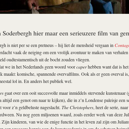
 Soderbergh hier maar een serieuzere film van ge
gh is niet per se een pretneus – hij liet de mensheid vergaan in
Contag
erdacht vaak de neiging om een vrolijk avontuur te maken van verhalen d
ld oudtestamentisch uit de bocht zouden vliegen.
dat we in het Nederlands geen woord voor
caper
hebben want dat is het 
 maakt: komische, spannende overvalfilms. Ook als er geen overval is
eestal lol in. En anders het publiek wel.
rs
gaat over een ooit succesvolle maar inmiddels stervende kunstenaar (
 altijd een genot om naar te kijken), die in z’n Londense paleisje een s
 voor z’n geldbeluste nageslacht.
The Christophers
, heet de serie, naar
verdween. Nu nog geen miljoenen waard, zoals eerder werk van deze Jul
Zijn kinderen, van wie de enige functie in het leven zal zijn om Julians
en een vroegere kennis van de kunstacademie in om de schetsen heimeli