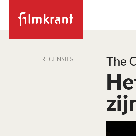
The C
RECENSIES
Het
zij