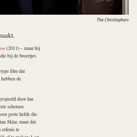
The Christophers
maakt.
ion
(2011) – maar hij
ie bij de broertjes
type film dat
, hebben de
gespeeld door Ian
erie schetsen
 een grote liefde die
ian Sklar, maar dat
 erfenis te
jk af te maken: Lori