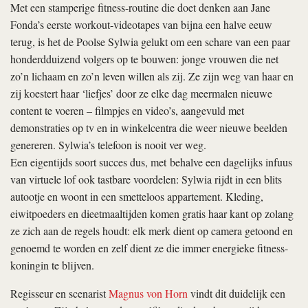
Met een stamperige fitness-routine die doet denken aan Jane
Fonda’s eerste workout-videotapes van bijna een halve eeuw
terug, is het de Poolse Sylwia gelukt om een schare van een paar
honderdduizend volgers op te bouwen: jonge vrouwen die net
zo’n lichaam en zo’n leven willen als zij. Ze zijn weg van haar en
zij koestert haar ‘liefjes’ door ze elke dag meermalen nieuwe
content te voeren – filmpjes en video’s, aangevuld met
demonstraties op tv en in winkelcentra die weer nieuwe beelden
genereren. Sylwia’s telefoon is nooit ver weg.
Een eigentijds soort succes dus, met behalve een dagelijks infuus
van virtuele lof ook tastbare voordelen: Sylwia rijdt in een blits
autootje en woont in een smetteloos appartement. Kleding,
eiwitpoeders en dieetmaaltijden komen gratis haar kant op zolang
ze zich aan de regels houdt: elk merk dient op camera getoond en
genoemd te worden en zelf dient ze die immer energieke fitness-
koningin te blijven.
Regisseur en scenarist
Magnus von Horn
vindt dit duidelijk een