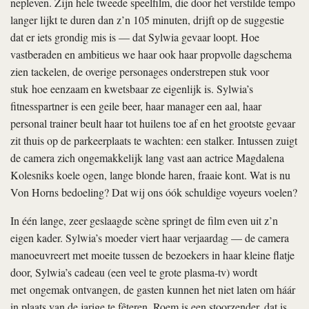
nepleven. Zijn hele tweede speelfilm, die door het verstilde tempo
langer lijkt te duren dan z’n 105 minuten, drijft op de suggestie
dat er iets grondig mis is — dat Sylwia gevaar loopt. Hoe
vastberaden en ambitieus we haar ook haar propvolle dagschema
zien tackelen, de overige personages onderstrepen stuk voor
stuk hoe eenzaam en kwetsbaar ze eigenlijk is. Sylwia’s
fitnesspartner is een geile beer, haar manager een aal, haar
personal trainer beult haar tot huilens toe af en het grootste gevaar
zit thuis op de parkeerplaats te wachten: een stalker. Intussen zuigt
de camera zich ongemakkelijk lang vast aan actrice Magdalena
Kolesniks koele ogen, lange blonde haren, fraaie kont. Wat is nu
Von Horns bedoeling? Dat wij ons óók schuldige voyeurs voelen?
In één lange, zeer geslaagde scène springt de film even uit z’n
eigen kader. Sylwia’s moeder viert haar verjaardag — de camera
manoeuvreert met moeite tussen de bezoekers in haar kleine flatje
door, Sylwia’s cadeau (een veel te grote plasma-tv) wordt
met ongemak ontvangen, de gasten kunnen het niet laten om háár
in plaats van de jarige te fêteren. Roem is een stoorzender, dat is