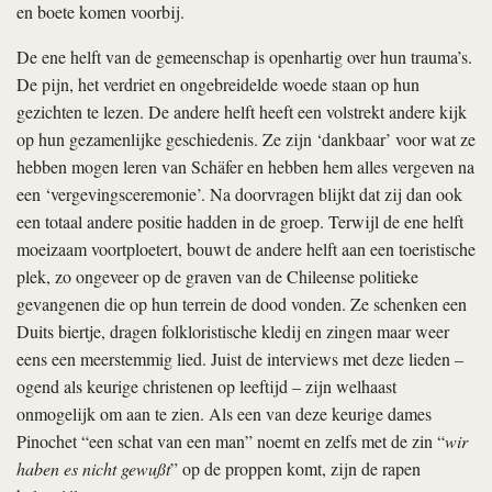
en boete komen voorbij.
De ene helft van de gemeenschap is openhartig over hun trauma’s.
De pijn, het verdriet en ongebreidelde woede staan op hun
gezichten te lezen. De andere helft heeft een volstrekt andere kijk
op hun gezamenlijke geschiedenis. Ze zijn ‘dankbaar’ voor wat ze
hebben mogen leren van Schäfer en hebben hem alles vergeven na
een ‘vergevingsceremonie’. Na doorvragen blijkt dat zij dan ook
een totaal andere positie hadden in de groep. Terwijl de ene helft
moeizaam voortploetert, bouwt de andere helft aan een toeristische
plek, zo ongeveer op de graven van de Chileense politieke
gevangenen die op hun terrein de dood vonden. Ze schenken een
Duits biertje, dragen folkloristische kledij en zingen maar weer
eens een meerstemmig lied. Juist de interviews met deze lieden –
ogend als keurige christenen op leeftijd – zijn welhaast
onmogelijk om aan te zien. Als een van deze keurige dames
Pinochet “een schat van een man” noemt en zelfs met de zin “
wir
haben es nicht gewußt
” op de proppen komt, zijn de rapen