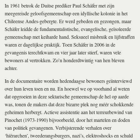
In 1961 betrok de Duitse prediker Paul Schäfer met zijn
meegereisde geloofsgemeenschap een idyllische kolonie in het
Chileense Andes-gebergte. Er werd gebeden en gezongen, maar
Schäfer leidde de fundamentalistische, evangelische, geïsoleerde
gemeenschap met keiharde hand. Seksueel misbruik en lijfstraffen
waren er dagelijkse praktijk. Toen Schäfer in 2006 in de
gevangenis terechtkwam en vier jaar later stierf, waren vele
bewoners al vertrokken. Zo’n honderdtwintig van hen bleven
achter.
In de documentaire worden hedendaagse bewoners geïnterviewd
over hun leven toen en nu. En hoewel we op voorhand al weten
dat opgroeien in deze sektarische gemeenschap de hel op aarde
was, tonen de makers dat deze bizarre plek nog méér schokkende
geheimen herbergt. Actieve assistentie aan het terreurbewind van
Pinochet (1973-1990) bijvoorbeeld, door het martelen en doden
van politiek gevangenen. Verbijsterende verhalen over
‘hiërarchen’, tweederangsburgers, nazi’s, elektroshocks en schuld