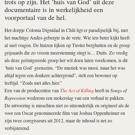
trots op zijn. Het ‘huis van God’ uit deze
documentaire is in werkelijkheid een
voorportaal van de hel.
Het dorpje Colonia Dignidad in Chili ligt er paradijselijk bij, met
het machtige Andes-gebergte in de verte. Wie iets beter kijkt heeft
al snel vragen. De huizen lijken op Tiroler berghutten en de groep
grijsaards die zo vroom meerstemmig zingt is… Duits. Zo vredig
als deze geëmigreerde groep het wil doen laten voorkomen, is dit
‘huis van God’ geenszins. “De muziek was mooi, maar het was
altijd tegen een donkere achtergrond”, stelt een bewoner op
leeftijd. “Zoals met alles hier.”
Een van de producenten van
The Act of Killing
heeft in
Songs of
Repression
wederom een mokerslag van een verhaal te pakken.
De uitvoering is misschien niet zo uitzonderlijk en origineel als de
voor een Oscar genomineerde film van Joshua Oppenheimer en
zijn twee coregisseurs uit 2012, maar de inhoud is net zo
verbijsterend.