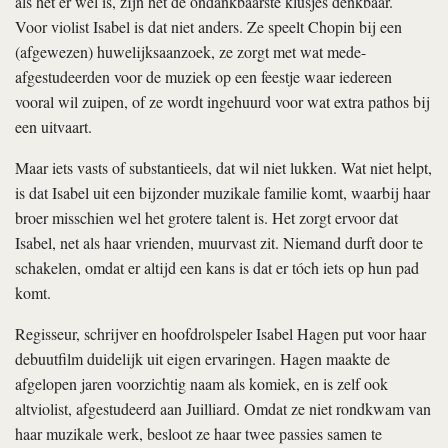
als het er wel is, zijn het de ondankbaarste klusjes denkbaar.
Voor violist Isabel is dat niet anders. Ze speelt Chopin bij een
(afgewezen) huwelijksaanzoek, ze zorgt met wat mede-
afgestudeerden voor de muziek op een feestje waar iedereen
vooral wil zuipen, of ze wordt ingehuurd voor wat extra pathos bij
een uitvaart.
Maar iets vasts of substantieels, dat wil niet lukken. Wat niet helpt,
is dat Isabel uit een bijzonder muzikale familie komt, waarbij haar
broer misschien wel het grotere talent is. Het zorgt ervoor dat
Isabel, net als haar vrienden, muurvast zit. Niemand durft door te
schakelen, omdat er altijd een kans is dat er tóch iets op hun pad
komt.
Regisseur, schrijver en hoofdrolspeler Isabel Hagen put voor haar
debuutfilm duidelijk uit eigen ervaringen. Hagen maakte de
afgelopen jaren voorzichtig naam als komiek, en is zelf ook
altviolist, afgestudeerd aan Juilliard. Omdat ze niet rondkwam van
haar muzikale werk, besloot ze haar twee passies samen te