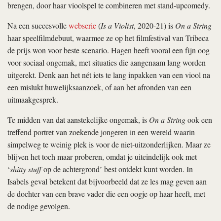
brengen, door haar vioolspel te combineren met stand-upcomedy.
Na een succesvolle
webserie
(
Is a Violist
, 2020-21) is
On a String
haar speelfilmdebuut, waarmee ze op het filmfestival van Tribeca
de prijs won voor beste scenario. Hagen heeft vooral een fijn oog
voor sociaal ongemak, met situaties die aangenaam lang worden
uitgerekt. Denk aan het nét iets te lang inpakken van een viool na
een mislukt huwelijksaanzoek, of aan het afronden van een
uitmaakgesprek.
Te midden van dat aanstekelijke ongemak, is
On a String
ook een
treffend portret van zoekende jongeren in een wereld waarin
simpelweg te weinig plek is voor de niet-uitzonderlijken. Maar ze
blijven het toch maar proberen, omdat je uiteindelijk ook met
‘
shitty stuff
op de achtergrond’ best ontdekt kunt worden. In
Isabels geval betekent dat bijvoorbeeld dat ze les mag geven aan
de dochter van een brave vader die een oogje op haar heeft, met
de nodige gevolgen.