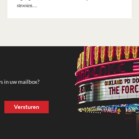
strooien....
Lees verder
ws in uw mailbox?