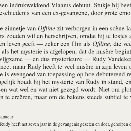
een indrukwekkend Vlaams debuut. Stukje bij bee
geschiedenis van een ex-gevangene, door grote emo
Offline
le zinnetje van
zit verborgen in een scène la
rs zouden willen herschrijven, omdat hij te losjes 
Offline
en leven geeft — zeker een film als
, die ve
 als het mysterie is afgelopen, dat de misère begint
wijgzame — en dus mysterieuze — Rudy Vandekerck
mee, maar Rudy heeft te veel misère in zijn leven 
je is evengoed van toepassing op hoe debuterend r
elijk houdt hij het mysterie van Rudy in stand, en
sen wat wel en wat niet gezegd wordt. Niet om plo
n te creëren, maar om de bakens steeds subtiel te v
arateur
udy heeft net zeven jaar in de gevangenis gezeten en doet, geholpen 