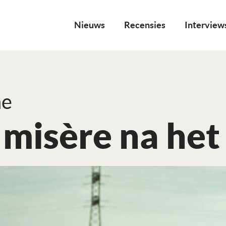
Nieuws
Recensies
Interview
ne
 misère na het