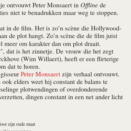
Offline
tje ontvouwt Peter Monsaert in
de
ties niet te benadrukken maar weg te stoppen.
at in de film. Het is zo’n scène die Hollywood-
aan de plot hangt. Zo’n scène die de film juist
el meer om karakter dan om plot draait.
", dat is het zinnetje. De vrouw die het zegt
hove (Wim Willaert), heeft er een flirterige
om dat te horen.
egisseur
Peter Monsaert
zijn verhaal ontvouwt.
 ook elders weet hij constant de balans te
tselinge plotwendingen of overdonderende
erzetten, dingen constant in een net ander licht
door zijn oude maat