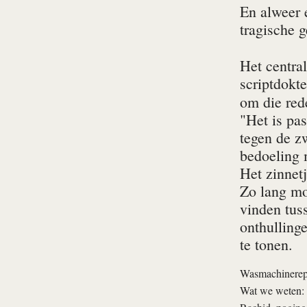
En alweer 
tragische 
Het centra
scriptdokte
om die red
"Het is pas
tegen de z
bedoeling 
Het zinnet
Zo lang mog
vinden tus
onthullinge
te tonen.
Wasmachinerep
Wat we weten: R