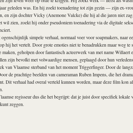
n zijn leven weer op orde te krijgen. Hij zoekt werk — liefst als wasm
 jaar geleden was. En hij zoekt toenadering tot zijn gezin — zijn ex-vro
, en zijn dochter Vicky (Anemone Valcke) die hij al die jaren niet zag
t wil zien, zoekt hij onder pseudoniem toenadering via de digitale sek
nciert.
it ogenschijnlijk simpele verhaal, normaal voer voor soapmakers, naar e
p hij het vertelt. Door grote emoties niet te benadrukken maar weg te 
te maken, geholpen door fantastisch acteerwerk van met name Willaert 
ollen zijn bevolkt met volwaardige mensen, geplaagd door hun verleden
ek van Vlaamse sterband van het moment Triggerfinger. Door de langz
 Door de prachtige beelden van cameraman Ruben Impens, die het drama
. Dit verhaal had overal verteld kunnen worden, maar deze film kon a
n.
mse regisseur dus die het begrijpt: dat je juist door specifiek lokale ve
s kunt zeggen.