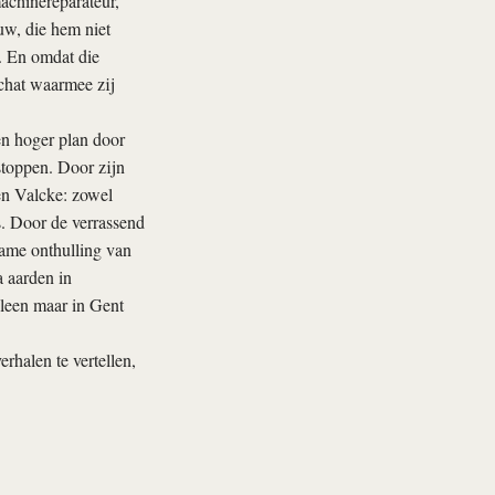
achinereparateur,
uw, die hem niet
. En omdat die
schat waarmee zij
en hoger plan door
stoppen. Door zijn
en Valcke: zowel
s. Door de verrassend
ame onthulling van
 aarden in
lleen maar in Gent
rhalen te vertellen,