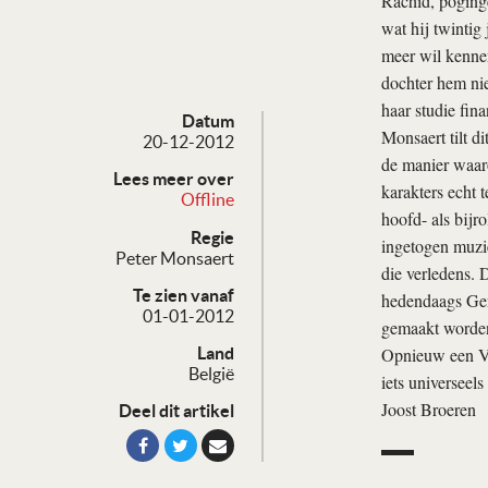
Rachid, poginge
wat hij twintig
meer wil kennen
dochter hem nie
haar studie fina
Datum
Monsaert tilt d
20-12-2012
de manier waaro
Lees meer over
karakters echt 
Offline
hoofd- als bijr
Regie
ingetogen muzi
Peter Monsaert
die verledens.
Te zien vanaf
hedendaags Gent
01-01-2012
gemaakt worde
Opnieuw een Vlaa
Land
België
iets universeel
Joost Broeren
Deel dit artikel