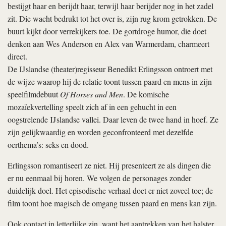
bestijgt haar en berijdt haar, terwijl haar berijder nog in het zadel
zit. Die wacht bedrukt tot het over is, zijn rug krom getrokken. De
buurt kijkt door verrekijkers toe. De gortdroge humor, die doet
denken aan Wes Anderson en Alex van Warmerdam, charmeert
direct.
De IJslandse (theater)regisseur Benedikt Erlingsson ontroert met
de wijze waarop hij de relatie toont tussen paard en mens in zijn
speelfilmdebuut
Of Horses and Men
. De komische
mozaïekvertelling speelt zich af in een gehucht in een
oogstrelende IJslandse vallei. Daar leven de twee hand in hoef. Ze
zijn gelijkwaardig en worden geconfronteerd met dezelfde
oerthema’s: seks en dood.
Erlingsson romantiseert ze niet. Hij presenteert ze als dingen die
er nu eenmaal bij horen. We volgen de personages zonder
duidelijk doel. Het episodische verhaal doet er niet zoveel toe; de
film toont hoe magisch de omgang tussen paard en mens kan zijn.
Ook contact in letterlijke zin, want het aantrekken van het halster