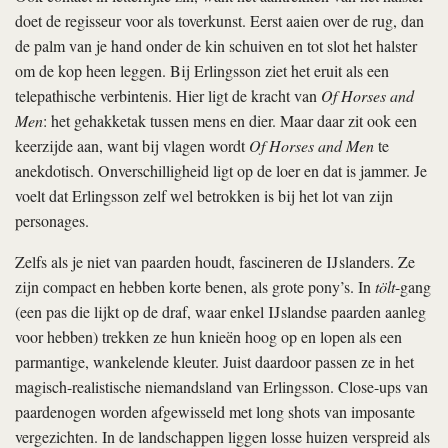
doet de regisseur voor als toverkunst. Eerst aaien over de rug, dan
de palm van je hand onder de kin schuiven en tot slot het halster
om de kop heen leggen. Bij Erlingsson ziet het eruit als een
telepathische verbintenis. Hier ligt de kracht van
Of Horses and
Men
: het gehakketak tussen mens en dier. Maar daar zit ook een
keerzijde aan, want bij vlagen wordt
Of Horses and Men
te
anekdotisch. Onverschilligheid ligt op de loer en dat is jammer. Je
voelt dat Erlingsson zelf wel betrokken is bij het lot van zijn
personages.
Zelfs als je niet van paarden houdt, fascineren de IJslanders. Ze
zijn compact en hebben korte benen, als grote pony’s. In
tölt
-gang
(een pas die lijkt op de draf, waar enkel IJslandse paarden aanleg
voor hebben) trekken ze hun knieën hoog op en lopen als een
parmantige, wankelende kleuter. Juist daardoor passen ze in het
magisch-realistische niemandsland van Erlingsson. Close-ups van
paardenogen worden afgewisseld met long shots van imposante
vergezichten. In de landschappen liggen losse huizen verspreid als