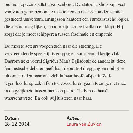
pionnen op een spelletje ganzenbord. De statische shots zijn veel
van voren genomen om je mee te nemen naar een ander, subtiel
gestileerd universum. Erlingsson hanteert een surrealistische logica
die absurd mag lijken, maar in zijn context volkomen klopt. Hij
zorgt dat je moet schipperen tussen fascinatie en empathie.
De meeste acteurs voegen zich naar die stilering. De
vervreemdende speelstijl is grappig en soms een tikkeltje vlak.
Daarom trekt vooral Sigríður María Egilsdóttir de aandacht: deze
feministische debater geeft haar debuutrol diepgang en nodigt je
uit om te raden naar wat zich in haar hoofd afspeelt. Ze is
tegendraads, spreekt af en toe Zweeds, en gaat als enige niet mee
in de gelijkheid tussen mens en paard: "Ik ben de baas",
waarschuwt ze. En ook wij luisteren naar haar.
Datum
Auteur
18-12-2014
Laura van Zuylen