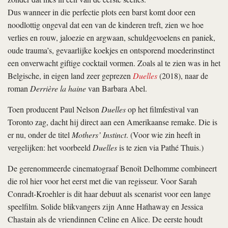
Dus wanneer in die perfectie plots een barst komt door een
noodlottig ongeval dat een van de kinderen treft, zien we hoe
verlies en rouw, jaloezie en argwaan, schuldgevoelens en paniek,
oude trauma’s, gevaarlijke koekjes en ontsporend moederinstinct
een onverwacht giftige cocktail vormen. Zoals al te zien was in het
Belgische, in eigen land zeer geprezen
Duelles
(2018), naar de
roman
Derrière ­la haine
van Barbara Abel.
Toen producent Paul Nelson
Duelles
op het filmfestival van
Toronto zag, dacht hij direct aan een Amerikaanse remake. Die is
er nu, onder de titel
Mothers’ Instinct
. (Voor wie zin heeft in
vergelijken: het voorbeeld
Duelles
is te zien via Pathé Thuis.)
De gerenommeerde cinematograaf Benoît Delhomme combineert
die rol hier voor het eerst met die van regisseur. Voor Sarah
Conradt-Kroehler is dit haar debuut als scenarist voor een lange
speelfilm. Solide blikvangers zijn Anne Hathaway en Jessica
Chastain als de vriendinnen Celine en Alice. De eerste houdt