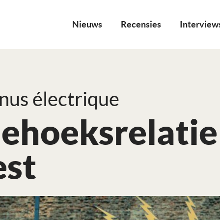
Nieuws
Recensies
Interview
nus électrique
iehoeksrelatie
est