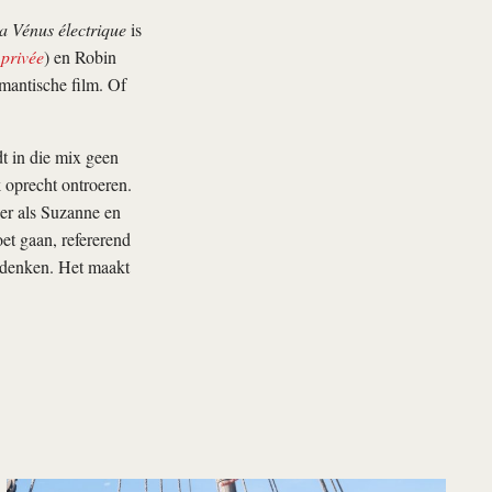
a Vénus électrique
is
 privée
) en Robin
omantische film. Of
dt in die mix geen
k oprecht ontroeren.
ier als Suzanne en
et gaan, refererend
t denken. Het maakt