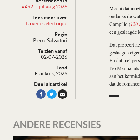
Verschenen in
#492 — juli/aug 2026
Mocht dat moeil
ondanks de wat
Lees meer over
Campillo (
120
La vénus électrique
een geslaagde 
Regie
Pierre Salvadori
Dat probeert he
Te zien vanaf
geslaagde eigen
02-07-2026
En dat met pers
Pio Marmaï als 
Land
Frankrijk, 2026
aan het kermisd
dat de romance
Deel dit artikel
ANDERE RECENSIES