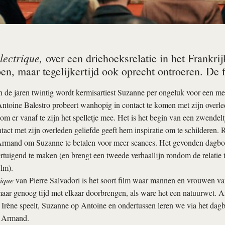
lectrique,
over een driehoeksrelatie in het Frankrij
en, maar tegelijkertijd ook oprecht ontroeren. De 
an de jaren twintig wordt kermisartiest Suzanne per ongeluk voor een m
ntoine Balestro probeert wanhopig in contact te komen met zijn overled
om er vanaf te zijn het spelletje mee. Het is het begin van een zwendel
act met zijn overleden geliefde geeft hem inspiratie om te schilderen. 
Armand om Suzanne te betalen voor meer seances. Het gevonden dagboe
rtuigend te maken (en brengt een tweede verhaallijn rondom de relatie 
ilm).
rique
van Pierre Salvadori is het soort film waar mannen en vrouwen van
aar genoeg tijd met elkaar doorbrengen, als ware het een natuurwet. An
Irène speelt, Suzanne op Antoine en ondertussen leren we via het dagb
p Armand.