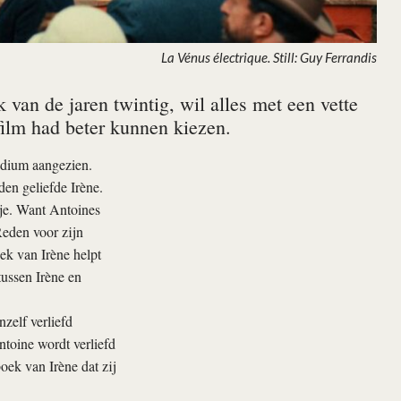
La Vénus électrique. Still: Guy Ferrandis
k van de jaren twintig, wil alles met een vette
film had beter kunnen kiezen.
edium aangezien.
en geliefde Irène.
tje. Want Antoines
Reden voor zijn
k van Irène helpt
tussen Irène en
zelf verliefd
toine wordt verliefd
oek van Irène dat zij