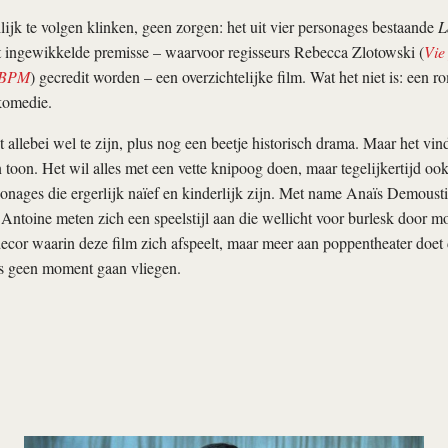
ijk te volgen klinken, geen zorgen: het uit vier personages bestaande
L
 ingewikkelde premisse – waarvoor regisseurs Rebecca Zlotowski (
Vie
 BPM
) gecredit worden – een overzichtelijke film. Wat het niet is: een r
komedie.
t allebei wel te zijn, plus nog een beetje historisch drama. Maar het vin
 toon. Het wil alles met een vette knipoog doen, maar tegelijkertijd oo
onages die ergerlijk naïef en kinderlijk zijn. Met name Anaïs Demoust
Antoine meten zich een speelstijl aan die wellicht voor burlesk door mo
ecor waarin deze film zich afspeelt, maar meer aan poppentheater doe
s geen moment gaan vliegen.