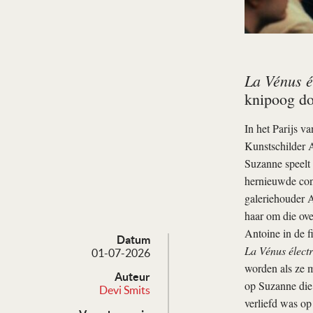
La Vénus é
knipoog do
In het Parijs v
Kunstschilder A
Suzanne speelt 
hernieuwde cont
galeriehouder 
haar om die ove
Antoine in de f
Datum
La Vénus élect
01-07-2026
worden als ze m
Auteur
op Suzanne die 
Devi Smits
verliefd was o