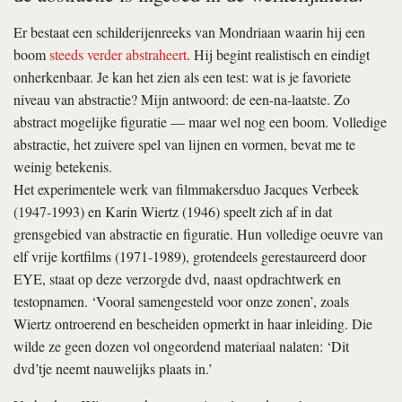
Er bestaat een schilderijenreeks van Mondriaan waarin hij een
boom
steeds verder abstraheert
. Hij begint realistisch en eindigt
onherkenbaar. Je kan het zien als een test: wat is je favoriete
niveau van abstractie? Mijn antwoord: de een-na-laatste. Zo
abstract mogelijke figuratie — maar wel nog een boom. Volledige
abstractie, het zuivere spel van lijnen en vormen, bevat me te
weinig betekenis.
Het experimentele werk van filmmakersduo Jacques Verbeek
(1947-1993) en Karin Wiertz (1946) speelt zich af in dat
grensgebied van abstractie en figuratie. Hun volledige oeuvre van
elf vrije kortfilms (1971-1989), grotendeels gerestaureerd door
EYE, staat op deze verzorgde dvd, naast opdrachtwerk en
testopnamen. ‘Vooral samengesteld voor onze zonen’, zoals
Wiertz ontroerend en bescheiden opmerkt in haar inleiding. Die
wilde ze geen dozen vol ongeordend materiaal nalaten: ‘Dit
dvd’tje neemt nauwelijks plaats in.’