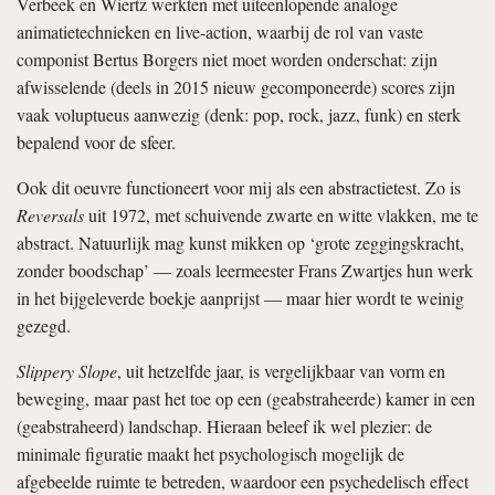
Verbeek en Wiertz werkten met uiteenlopende analoge
animatietechnieken en live-action, waarbij de rol van vaste
componist Bertus Borgers niet moet worden onderschat: zijn
afwisselende (deels in 2015 nieuw gecomponeerde) scores zijn
vaak voluptueus aanwezig (denk: pop, rock, jazz, funk) en sterk
bepalend voor de sfeer.
Ook dit oeuvre functioneert voor mij als een abstractietest. Zo is
Reversals
uit 1972, met schuivende zwarte en witte vlakken, me te
abstract. Natuurlijk mag kunst mikken op ‘grote zeggingskracht,
zonder boodschap’ — zoals leermeester Frans Zwartjes hun werk
in het bijgeleverde boekje aanprijst — maar hier wordt te weinig
gezegd.
Slippery Slope
, uit hetzelfde jaar, is vergelijkbaar van vorm en
beweging, maar past het toe op een (geabstraheerde) kamer in een
(geabstraheerd) landschap. Hieraan beleef ik wel plezier: de
minimale figuratie maakt het psychologisch mogelijk de
afgebeelde ruimte te betreden, waardoor een psychedelisch effect