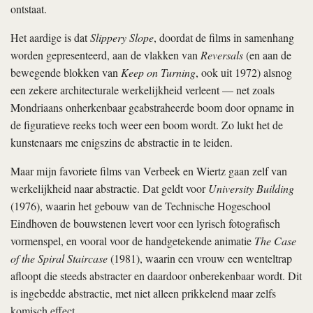
ontstaat.
Het aardige is dat
Slippery Slope
, doordat de films in samenhang
worden gepresenteerd, aan de vlakken van
Reversals
(en aan de
bewegende blokken van
Keep on Turning
, ook uit 1972) alsnog
een zekere architecturale werkelijkheid verleent — net zoals
Mondriaans onherkenbaar geabstraheerde boom door opname in
de figuratieve reeks toch weer een boom wordt. Zo lukt het de
kunstenaars me enigszins de abstractie in te leiden.
Maar mijn favoriete films van Verbeek en Wiertz gaan zelf van
werkelijkheid naar abstractie. Dat geldt voor
University Building
(1976), waarin het gebouw van de Technische Hogeschool
Eindhoven de bouwstenen levert voor een lyrisch fotografisch
vormenspel, en vooral voor de handgetekende animatie
The Case
of the Spiral Staircase
(1981), waarin een vrouw een wenteltrap
afloopt die steeds abstracter en daardoor onberekenbaar wordt. Dit
is ingebedde abstractie, met niet alleen prikkelend maar zelfs
komisch effect.