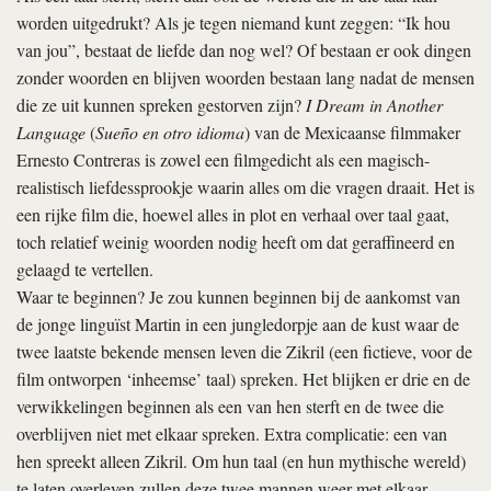
worden uitgedrukt? Als je tegen niemand kunt zeggen: “Ik hou
van jou”, bestaat de liefde dan nog wel? Of bestaan er ook dingen
zonder woorden en blijven woorden bestaan lang nadat de mensen
die ze uit kunnen spreken gestorven zijn?
I Dream in Another
Language
(
Sueño en otro idioma
) van de Mexicaanse filmmaker
Ernesto Contreras is zowel een filmgedicht als een magisch-
realistisch liefdessprookje waarin alles om die vragen draait. Het is
een rijke film die, hoewel alles in plot en verhaal over taal gaat,
toch relatief weinig woorden nodig heeft om dat geraffineerd en
gelaagd te vertellen.
Waar te beginnen? Je zou kunnen beginnen bij de aankomst van
de jonge linguïst Martin in een jungledorpje aan de kust waar de
twee laatste bekende mensen leven die Zikril (een fictieve, voor de
film ontworpen ‘inheemse’ taal) spreken. Het blijken er drie en de
verwikkelingen beginnen als een van hen sterft en de twee die
overblijven niet met elkaar spreken. Extra complicatie: een van
hen spreekt alleen Zikril. Om hun taal (en hun mythische wereld)
te laten overleven zullen deze twee mannen weer met elkaar