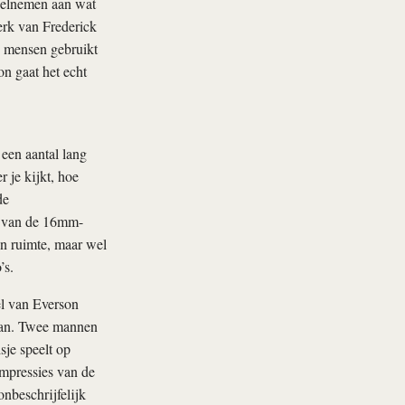
deelnemen aan wat
rk van Frederick
n mensen gebruikt
on gaat het echt
 een aantal lang
 je kijkt, hoe
de
ld van de 16mm-
en ruimte, maar wel
’s.
l van Everson
 van. Twee mannen
sje speelt op
impressies van de
onbeschrijfelijk