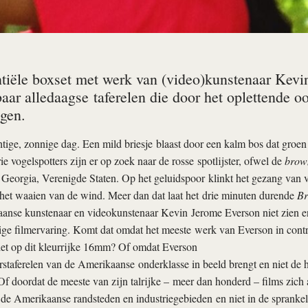
tiële boxset met werk van (video)kunstenaar Kevi
baar alledaagse taferelen die door het oplettende 
ngen.
htige, zonnige dag. Een mild briesje blaast door een kalm bos dat groen
ie vogelspotters zijn er op zoek naar de rosse spotlijster, ofwel de
brow
 Georgia, Verenigde Staten. Op het geluidspoor klinkt het gezang van vo
het waaien van de wind. Meer dan dat laat het drie minuten durende
Br
anse kunstenaar en videokunstenaar Kevin Jerome Everson niet zien en
ge filmervaring. Komt dat omdat het meeste werk van Everson in contra
iet op dit kleurrijke 16mm? Of omdat Everson
rstaferelen van de Amerikaanse onderklasse in beeld brengt en niet de 
f doordat de meeste van zijn talrijke – meer dan honderd – films zich 
de Amerikaanse randsteden en industriegebieden en niet in de spranke