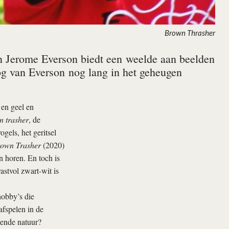
Brown Thrasher
n Jerome Everson biedt een weelde aan beelden
oog van Everson nog lang in het geheugen
 en geel en
n trasher
, de
gels, het geritsel
own Trasher
(2020)
 horen. En toch is
stvol zwart-wit is
hobby’s die
afspelen in de
lende natuur?