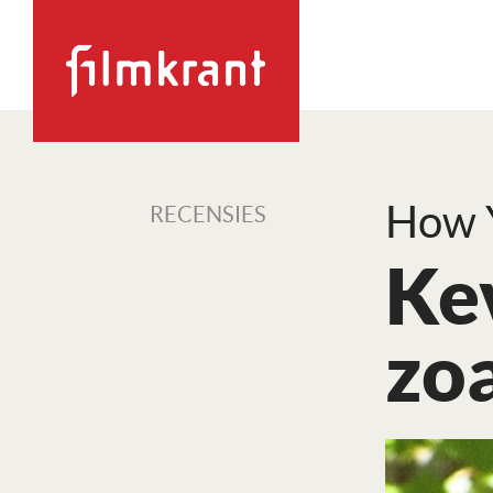
How Y
RECENSIES
Ke
zoa