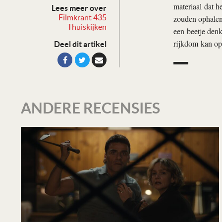
materiaal dat h
Lees meer over
Filmkrant 435
zouden ophalen,
Thuiskijken
een beetje den
rijkdom kan op
Deel dit artikel
ANDERE RECENSIES