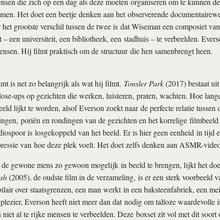
mensen die zich op een dag als deze moeten organiseren om te kunnen 
emen. Het doet een beetje denken aan het observerende documentairewe
het grootste verschil tussen de twee is dat Wiseman een composiet va
 – een universiteit, een bibliotheek, een stadhuis – te verbeelden. Evers
nsen. Hij filmt praktisch om de structuur die hen samenbrengt heen.
t is net zo belangrijk als wat hij filmt.
Tonsler Park
(2017) bestaat uit
se-ups op gezichten die werken, luisteren, praten, wachten. Hoe langer
eeld lijkt te worden, alsof Everson zoekt naar de perfecte relatie tussen 
ingen, poriën en rondingen van de gezichten en het korrelige filmbee
iospoor is losgekoppeld van het beeld. Er is hier geen eenheid in tijd 
ressie van hoe deze plek voelt. Het doet zelfs denken aan ASMR-video
de gewone mens zo gewoon mogelijk in beeld te brengen, lijkt het doe
sh
(2005), de oudste film in de verzameling, is er een sterk voorbeeld
lair over staatsgrenzen, een man werkt in een baksteenfabriek, een mei
 plezier, Everson heeft niet meer dan dat nodig om talloze waardevolle 
 niet al te rijke mensen te verbeelden. Deze boxset zit vol met dit soort 