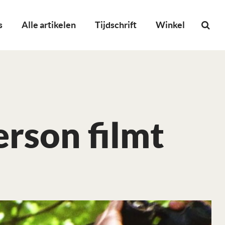
s
Alle artikelen
Tijdschrift
Winkel
rson filmt