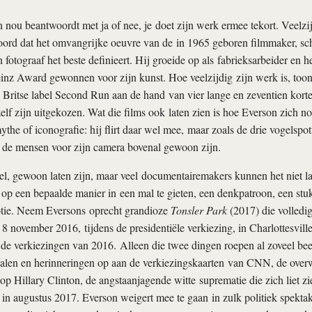
n nou beantwoordt met ja of nee, je doet zijn werk ermee tekort. Veelzij
ord dat het omvangrijke oeuvre van de in 1965 geboren filmmaker, sch
fotograaf het beste definieert. Hij groeide op als fabrieksarbeider en h
inz Award gewonnen voor zijn kunst. Hoe veelzijdig zijn werk is, toont
 Britse label Second Run aan de hand van vier lange en zeventien korte
elf zijn uitgekozen. Wat die films ook laten zien is hoe Everson zich noo
ythe of iconografie: hij flirt daar wel mee, maar zoals de drie vogelspot
j de mensen voor zijn camera bovenal gewoon zijn.
el, gewoon laten zijn, maar veel documentairemakers kunnen het niet 
op een bepaalde manier in een mal te gieten, een denkpatroon, een stukj
otie. Neem Eversons oprecht grandioze
Tonsler Park
(2017) die volled
 8 november 2016, tijdens de presidentiële verkiezing, in Charlottesville
, de verkiezingen van 2016. Alleen die twee dingen roepen al zoveel bee
halen en herinneringen op aan de verkiezingskaarten van CNN, de over
 Hillary Clinton, de angstaanjagende witte suprematie die zich liet zi
 in augustus 2017. Everson weigert mee te gaan in zulk politiek spektak