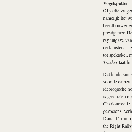
Vogelspotter
Of je die vrage
namelijk het wo
beeldhouwer en 
prestigieuze He
ray-uitgave van
de kunstenaar z
tot spektakel, m
Trasher
laat hi
Dat klinkt simp
voor de camera 
ideologische n
is geschoten op
Charlottesville
gevoelens, ver
Donald Trump op
the Right Rally