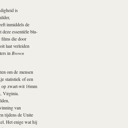
digheid is
ilder,
eeft inmiddels de
 deze essentiële blu-
 films die door
it laat verleiden
ters in
Brown
laten om de mensen
e statistiek of een
ig op zwart-wit 16mm
, Virginia.
lden,
winning van
en tijdens de Unite
el. Het enige wat hij