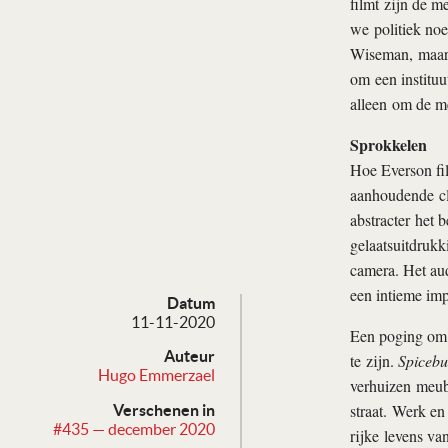
filmt zijn de 
we politiek no
Wiseman, maar 
om een instituut
alleen om de me
Sprokkelen
Hoe Everson film
aanhoudende clo
abstracter het b
gelaatsuitdrukk
camera. Het aud
een intieme imp
Datum
11-11-2020
Een poging om 
Auteur
te zijn.
Spicebu
Hugo Emmerzael
verhuizen meubi
straat. Werk en
Verschenen in
#435 — december 2020
rijke levens van