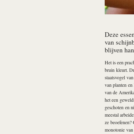
Deze essen
van schijn
blijven ha
Het is een prac
bruin kleurt. Dr
staatsvogel van
van planten en 
van de Amerika
het een geweldi
geschoten en n
meestal arbeide
ze beoefenen? O
monotonie van 