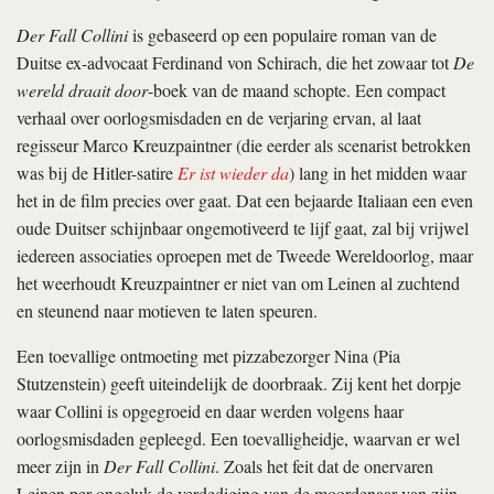
Der Fall Collini
is gebaseerd op een populaire roman van de
Duitse ex-advocaat Ferdinand von Schirach, die het zowaar tot
De
wereld draait door
-boek van de maand schopte. Een compact
verhaal over oorlogsmisdaden en de verjaring ervan, al laat
regisseur Marco Kreuzpaintner (die eerder als scenarist betrokken
was bij de Hitler-satire
Er ist wieder da
) lang in het midden waar
het in de film precies over gaat. Dat een bejaarde Italiaan een even
oude Duitser schijnbaar ongemotiveerd te lijf gaat, zal bij vrijwel
iedereen associaties oproepen met de Tweede Wereldoorlog, maar
het weerhoudt Kreuzpaintner er niet van om Leinen al zuchtend
en steunend naar motieven te laten speuren.
Een toevallige ontmoeting met pizzabezorger Nina (Pia
Stutzenstein) geeft uiteindelijk de doorbraak. Zij kent het dorpje
waar Collini is opgegroeid en daar werden volgens haar
oorlogsmisdaden gepleegd. Een toevalligheidje, waarvan er wel
meer zijn in
Der Fall Collini
. Zoals het feit dat de onervaren
Leinen per ongeluk de verdediging van de moordenaar van zijn