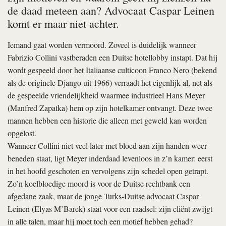
de daad meteen aan? Advocaat Caspar Leinen
komt er maar niet achter.
Iemand gaat worden vermoord. Zoveel is duidelijk wanneer
Fabrizio Collini vastberaden een Duitse hotellobby instapt. Dat hij
wordt gespeeld door het Italiaanse culticoon Franco Nero (bekend
als de originele Django uit 1966) verraadt het eigenlijk al, net als
de gespeelde vriendelijkheid waarmee industrieel Hans Meyer
(Manfred Zapatka) hem op zijn hotelkamer ontvangt. Deze twee
mannen hebben een historie die alleen met geweld kan worden
opgelost.
Wanneer Collini niet veel later met bloed aan zijn handen weer
beneden staat, ligt Meyer inderdaad levenloos in z’n kamer: eerst
in het hoofd geschoten en vervolgens zijn schedel open getrapt.
Zo’n koelbloedige moord is voor de Duitse rechtbank een
afgedane zaak, maar de jonge Turks-Duitse advocaat Caspar
Leinen (Elyas M’Barek) staat voor een raadsel: zijn cliënt zwijgt
in alle talen, maar hij moet toch een motief hebben gehad?