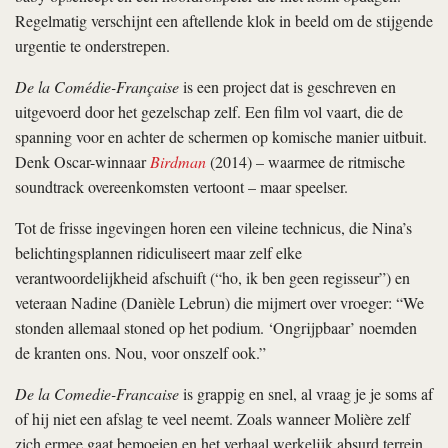
Regelmatig verschijnt een aftellende klok in beeld om de stijgende
urgentie te onderstrepen.
De la Comédie-Française
is een project dat is geschreven en
uitgevoerd door het gezelschap zelf. Een film vol vaart, die de
spanning voor en achter de schermen op komische manier uitbuit.
Denk Oscar-winnaar
Birdman
(2014) – waarmee de ritmische
soundtrack overeenkomsten vertoont – maar speelser.
Tot de frisse ingevingen horen een vileine technicus, die Nina’s
belichtingsplannen ridiculiseert maar zelf elke
verantwoordelijkheid afschuift (“ho, ik ben geen regisseur”) en
veteraan Nadine (Danièle Lebrun) die mijmert over vroeger: “We
stonden allemaal stoned op het podium. ‘Ongrijpbaar’ noemden
de kranten ons. Nou, voor onszelf ook.”
De la Comedie-Francaise
is grappig en snel, al vraag je je soms af
of hij niet een afslag te veel neemt. Zoals wanneer Molière zelf
zich ermee gaat bemoeien en het verhaal werkelijk absurd terrein