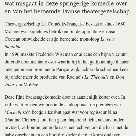
wat misgaat in deze springerige komedie over
en van het beroemde Franse theatergezelschap.
Theatergezelschap La Comédie-Française bestaat al sinds 1680.
Molière was zijdelings betrokken bij de oprichting en Jean
Cocteau ontwikkelde er zijn beroemde monoloog
La voix
humaine
.
In 1996 maakte Frederick Wiseman er al eens een bijna vier uur
durende documentaire over waarin hij in het gelijknamige theater,
gelegen in een prominente Parijse wijk, achter de schermen keek
bij onder meer de productie van Racine’s
La Thébaïde
en
Don
Juan
van Molière.
Deze fijne backstagekomedie doet er aanzienlijk korter over. In
vijf kwartier zien we hoe in de aanloop naar de première van
Macbeth
zo’n beetje alles fout gaat wat voor regisseur Nina
(Pauline Clement) fout kan gaan: haperend licht, acteurs onder
invloed, verhoudingen in de cast, een echtgenoot die haar met de
baby opscheept en een hoofdrolspeler die niet komt opdagen.