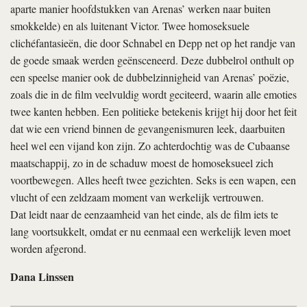
aparte manier hoofdstukken van Arenas’ werken naar buiten
smokkelde) en als luitenant Victor. Twee homoseksuele
clichéfantasieën, die door Schnabel en Depp net op het randje van
de goede smaak werden geënsceneerd. Deze dubbelrol onthult op
een speelse manier ook de dubbelzinnigheid van Arenas’ poëzie,
zoals die in de film veelvuldig wordt geciteerd, waarin alle emoties
twee kanten hebben. Een politieke betekenis krijgt hij door het feit
dat wie een vriend binnen de gevangenismuren leek, daarbuiten
heel wel een vijand kon zijn. Zo achterdochtig was de Cubaanse
maatschappij, zo in de schaduw moest de homoseksueel zich
voortbewegen. Alles heeft twee gezichten. Seks is een wapen, een
vlucht of een zeldzaam moment van werkelijk vertrouwen.
Dat leidt naar de eenzaamheid van het einde, als de film iets te
lang voortsukkelt, omdat er nu eenmaal een werkelijk leven moet
worden afgerond.
Dana Linssen