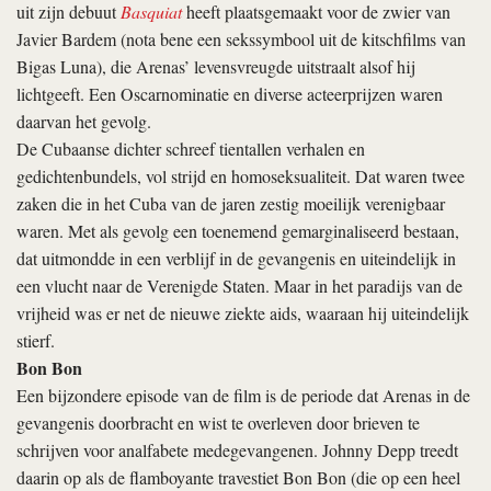
uit zijn debuut
Basquiat
heeft plaatsgemaakt voor de zwier van
Javier Bardem (nota bene een sekssymbool uit de kitschfilms van
Bigas Luna), die Arenas’ levensvreugde uitstraalt alsof hij
lichtgeeft. Een Oscarnominatie en diverse acteerprijzen waren
daarvan het gevolg.
De Cubaanse dichter schreef tientallen verhalen en
gedichtenbundels, vol strijd en homoseksualiteit. Dat waren twee
zaken die in het Cuba van de jaren zestig moeilijk verenigbaar
waren. Met als gevolg een toenemend gemarginaliseerd bestaan,
dat uitmondde in een verblijf in de gevangenis en uiteindelijk in
een vlucht naar de Verenigde Staten. Maar in het paradijs van de
vrijheid was er net de nieuwe ziekte aids, waaraan hij uiteindelijk
stierf.
Bon Bon
Een bijzondere episode van de film is de periode dat Arenas in de
gevangenis doorbracht en wist te overleven door brieven te
schrijven voor analfabete medegevangenen. Johnny Depp treedt
daarin op als de flamboyante travestiet Bon Bon (die op een heel