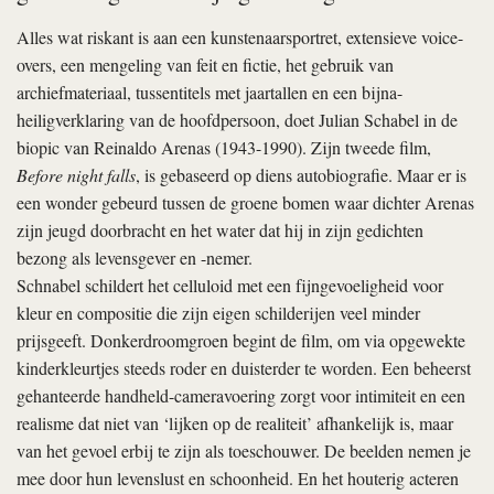
Alles wat riskant is aan een kunstenaarsportret, extensieve voice-
overs, een mengeling van feit en fictie, het gebruik van
archiefmateriaal, tussentitels met jaartallen en een bijna-
heiligverklaring van de hoofdpersoon, doet Julian Schabel in de
biopic van Reinaldo Arenas (1943-1990). Zijn tweede film,
Before night falls
, is gebaseerd op diens autobiografie. Maar er is
een wonder gebeurd tussen de groene bomen waar dichter Arenas
zijn jeugd doorbracht en het water dat hij in zijn gedichten
bezong als levensgever en -nemer.
Schnabel schildert het celluloid met een fijngevoeligheid voor
kleur en compositie die zijn eigen schilderijen veel minder
prijsgeeft. Donkerdroomgroen begint de film, om via opgewekte
kinderkleurtjes steeds roder en duisterder te worden. Een beheerst
gehanteerde handheld-cameravoering zorgt voor intimiteit en een
realisme dat niet van ‘lijken op de realiteit’ afhankelijk is, maar
van het gevoel erbij te zijn als toeschouwer. De beelden nemen je
mee door hun levenslust en schoonheid. En het houterig acteren