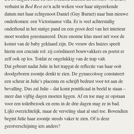
verhuist in
Bed Rest
zo’n acht weken voor haar uitgerekende
datum met haar echtgenoot Daniel (Guy Burnet) naar hun nieuwe
onderkomen: een Victoriaanse villa. Er is veel achterstallig
onderhoud in het statige pand en een groot deel van het interieur
moet worden gerestaureerd. Deze enorme klus moet nét voor de
komst van de baby geklaard zijn. De vrouw des huizes speelt
hierin een cruciale rol: zij coördineert bouwvakkers en poetst er
zelf ook op los. Totdat ze ongelukkig van de trap valt.
Dat gebeurt nadat Julie in het trapgat de reflectie van haar ooit
doodgeboren zoontje denkt te zien. De gynaecoloog constateert
een scheur in Julie’s placenta en schrijft bed­rust voor tot aan de
bevalling. Dus zal Julie – dat komt pontificaal in beeld te staan –
meer dan vijftig dagen moeten liggen. Af en toe mag ze opstaan
voor een toiletbezoek en eens in de drie dagen mag ze in bad.
Lijkt overzichtelijk, maar de verveling slaat al snel toe. Bovendien
begint Julie haar zoontje steeds vaker te zien. Of is deze
geestverschijning iets anders?