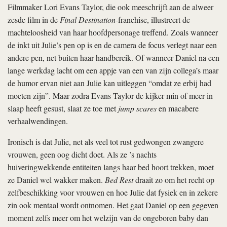
Filmmaker Lori Evans Taylor, die ook meeschrijft aan de alweer
zesde film in de
Final Destination
-franchise, illustreert de
machteloosheid van haar hoofdpersonage treffend. Zoals wanneer
de inkt uit Julie’s pen op is en de camera de focus verlegt naar een
andere pen, net buiten haar handbereik. Of wanneer Daniel na een
lange werkdag lacht om een appje van een van zijn collega’s maar
de humor ervan niet aan Julie kan uitleggen “omdat ze erbij had
moeten zijn”. Maar zodra Evans Taylor de kijker min of meer in
slaap heeft gesust, slaat ze toe met
jump scares
en macabere
verhaalwendingen.
Ironisch is dat Julie, net als veel tot rust gedwongen zwangere
vrouwen, geen oog dicht doet. Als ze ’s nachts
huiveringwekkende entiteiten langs haar bed hoort trekken, moet
ze Daniel wel wakker maken.
Bed Rest
draait zo om het recht op
zelfbeschikking voor vrouwen en hoe Julie dat fysiek en in zekere
zin ook mentaal wordt ontnomen. Het gaat Daniel op een gegeven
moment zelfs meer om het welzijn van de ongeboren baby dan