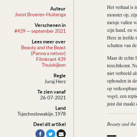
Het verhaal is 
Auteur
monster op, zij
Joost Broeren-Huitenga
meisje vallen v
Verschenen in
zijn hand, en 
#439 — september 2021
Herz in leefde 
Lees meer over
schatten van de
Beauty and the Beast
(Panna a netvor)
Maar de echte h
Filmkrant 439
terechtkomt. Ne
Thuiskijken
niet verbeeld a
Regie
ophouden in de 
Juraj Herz
op verkoopbare
Te zien vanaf
vogel, een rep
26-07-2021
juist dat maakt
Land
Tsjechoslowakije, 1978
Beauty and the
Deel dit artikel