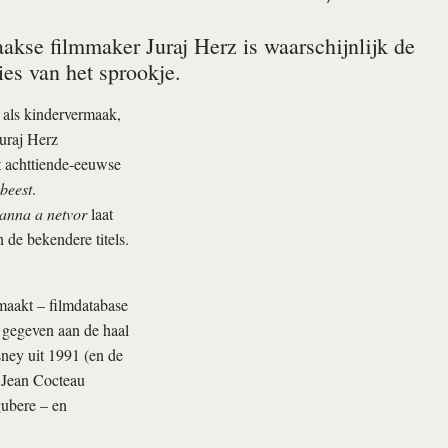
kse filmmaker Juraj Herz is waarschijnlijk de
ies van het sprookje.
 als kindervermaak,
Juraj Herz
 achttiende-­eeuwse
 beest
.
anna a netvor
laat
 de bekendere titels.
maakt – filmdatabase
t gegeven aan de haal
sney uit 1991 (en de
r Jean Cocteau
gubere – en