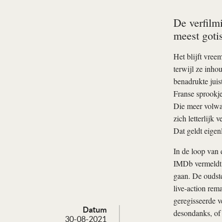
De verfilm
meest goti
Het blijft vree
terwijl ze inho
benadrukte juis
Franse sprookj
Die meer volwas
zich letterlijk 
Dat geldt eigen
In de loop van 
IMDb vermeldt m
gaan. De oudste
live-action rem
geregisseerde v
Datum
desondanks, of 
30-08-2021