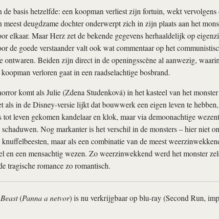
in de basis hetzelfde: een koopman verliest zijn fortuin, wekt vervolgens
n meest deugdzame dochter onderwerpt zich in zijn plaats aan het mons
oor elkaar. Maar Herz zet de bekende gegevens herhaaldelijk op eigenz
voor de goede verstaander valt ook wat commentaar op het communistis
te ontwaren. Beiden zijn direct in de openingsscène al aanwezig, waarin
 koopman verloren gaat in een raadselachtige bosbrand.
orror komt als Julie (Zdena Studenková) in het kasteel van het monster
t als in de Disney-versie lijkt dat bouwwerk een eigen leven te hebben,
ls tot leven gekomen kandelaar en klok, maar via demoonachtige wezentj
schaduwen. Nog markanter is het verschil in de monsters – hier niet o
 knuffelbeesten, maar als een combinatie van de meest weerzinwekken
tiel en een mensachtig wezen. Zo weerzinwekkend werd het monster zel
 de tragische romance zo romantisch.
 Beast
(
Panna a netvor
) is nu verkrijgbaar op blu-ray (Second Run, impo