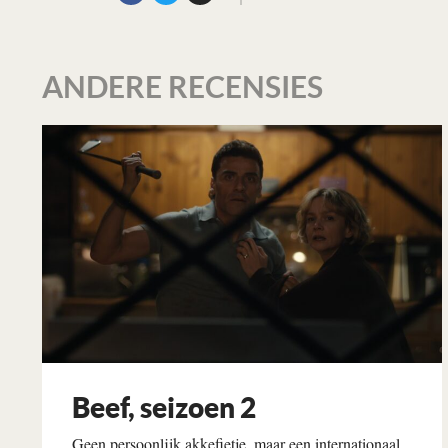
ANDERE RECENSIES
Beef, seizoen 2
Geen persoonlijk akkefietje, maar een internationaal