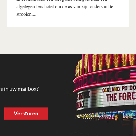
afgelegen Iers hotel om de as van zijn ouders uit te
strooien....
Lees verder
ws in uw mailbox?