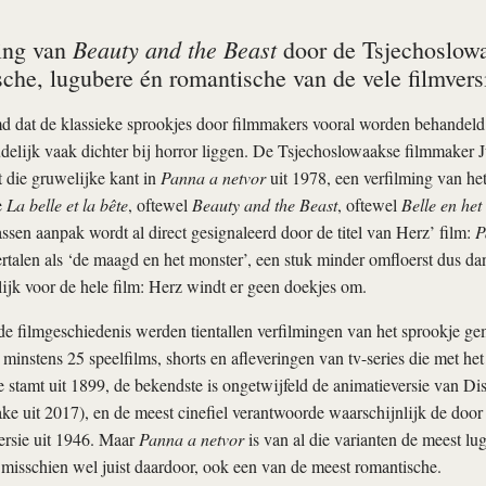
Beauty and the Beast
ing van
door de Tsjechoslowaa
sche, lugubere én romantische van de vele filmvers
md dat de klassieke sprookjes door filmmakers vooral worden behandeld
udelijk vaak dichter bij horror liggen. De Tsjecho­slowaakse filmmaker 
t die gruwelijke kant in
Panna a netvor
uit 1978, een verfilming van het
e
La belle et la bête
, oftewel
Beauty and the Beast
, oftewel
Belle en het
sen aanpak wordt al direct gesignaleerd door de titel van Herz’ film:
P
vertalen als ‘de maagd en het monster’, een stuk minder omfloerst dus dan
lijk voor de hele film: Herz windt er geen doekjes om.
de filmgeschiedenis werden tientallen verfilmingen van het sprookje ge
instens 25 speelfilms, shorts en afleveringen van tv-series die met he
 stamt uit 1899, de bekendste is ongetwijfeld de animatieversie van Di
ake uit 2017), en de meest cinefiel verantwoorde waarschijnlijk de doo
ersie uit 1946. Maar
Panna a netvor
is van al die varianten de meest lu
misschien wel juist daardoor, ook een van de meest romantische.