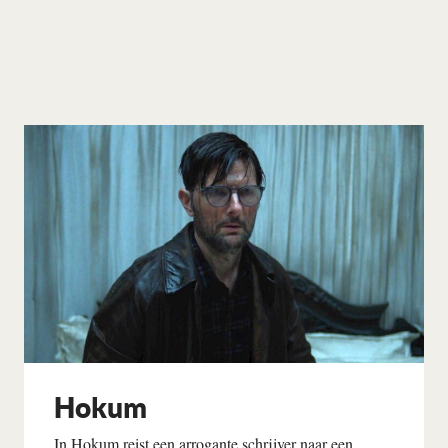
Hokum
In Hokum reist een arrogante schrijver naar een