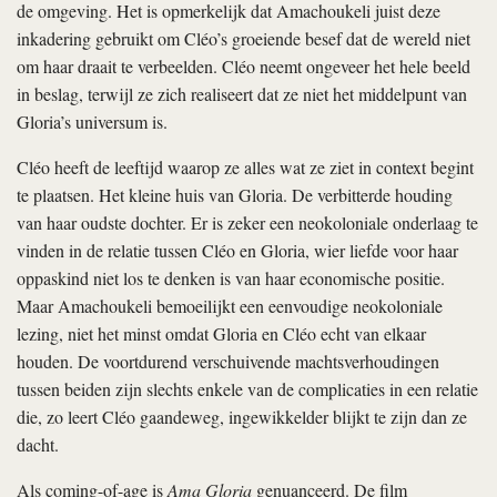
de omgeving. Het is opmerkelijk dat Amachoukeli juist deze
inkadering gebruikt om Cléo’s groeiende besef dat de wereld niet
om haar draait te verbeelden. Cléo neemt ongeveer het hele beeld
in beslag, terwijl ze zich realiseert dat ze niet het middelpunt van
Gloria’s universum is.
Cléo heeft de leeftijd waarop ze alles wat ze ziet in context begint
te plaatsen. Het kleine huis van Gloria. De verbitterde houding
van haar oudste dochter. Er is zeker een neokoloniale onderlaag te
vinden in de relatie tussen Cléo en Gloria, wier liefde voor haar
oppaskind niet los te denken is van haar economische positie.
Maar Amachoukeli bemoeilijkt een eenvoudige neokoloniale
lezing, niet het minst omdat Gloria en Cléo echt van elkaar
houden. De voortdurend verschuivende machtsverhoudingen
tussen beiden zijn slechts enkele van de complicaties in een relatie
die, zo leert Cléo gaandeweg, ingewikkelder blijkt te zijn dan ze
dacht.
Als coming-of-age is
Ama Gloria
genuanceerd. De film