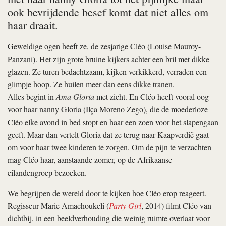
ook bevrijdende besef komt dat niet alles om
haar draait.
Geweldige ogen heeft ze, de zesjarige Cléo (Louise Mauroy-
Panzani). Het zijn grote bruine kijkers achter een bril met dikke
glazen. Ze turen bedachtzaam, kijken verkikkerd, verraden een
glimpje hoop. Ze huilen meer dan eens dikke tranen.
Alles begint in
Ama Gloria
met zicht. En Cléo heeft vooral oog
voor haar nanny Gloria (Ilça Moreno Zego), die de moederloze
Cléo elke avond in bed stopt en haar een zoen voor het slapengaan
geeft. Maar dan vertelt Gloria dat ze terug naar Kaapverdië gaat
om voor haar twee kinderen te zorgen. Om de pijn te verzachten
mag Cléo haar, aanstaande zomer, op de Afrikaanse
eilandengroep bezoeken.
We begrijpen de wereld door te kijken hoe Cléo erop reageert.
Regisseur Marie Amachoukeli (
Party Girl
, 2014) filmt Cléo van
dichtbij, in een beeldverhouding die weinig ruimte overlaat voor