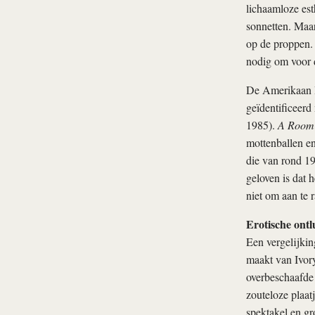
lichaamloze est
sonnetten. Maar
op de proppen. 
nodig om voor d
De Amerikaan Iv
geïdentificeerd
1985).
A Room 
mottenballen en
die van rond 19
geloven is dat h
niet om aan te 
Erotische ontl
Een vergelijkin
maakt van Ivory
overbeschaafde 
zouteloze plaatj
spektakel en gr