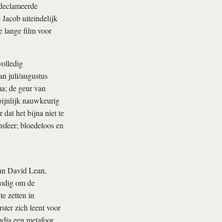
edeclameerde
Jacob uiteindelijk
e lange film voor
volledig
n juli/augustus
a; de geur van
 pijnlijk nauwkeurig
dat het bijna niet te
feer; bloedeloos en
n David Lean,
nodig om de
e zetten in
ster zich leent voor
ndia een metafoor