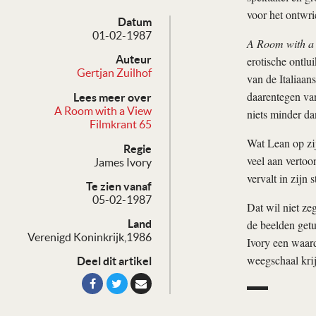
voor het ontwr
Datum
01-02-1987
A Room with a
Auteur
erotische ontlu
Gertjan Zuilhof
van de Italiaan
daarentegen van
Lees meer over
A Room with a View
niets minder da
Filmkrant 65
Wat Lean op zij
Regie
veel aan vertoo
James Ivory
vervalt in zijn 
Te zien vanaf
05-02-1987
Dat wil niet ze
de beelden getu
Land
Verenigd Koninkrijk,1986
Ivory een waard
weegschaal krij
Deel dit artikel