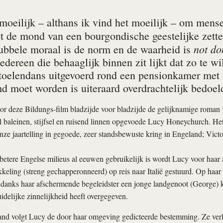
 moeilijk – althans ik vind het moeilijk – om mens
t de mond van een bourgondische geestelijke zett
not do
dubbele moraal is de norm en de waarheid is
edereen die behaaglijk binnen zit lijkt dat zo te 
toelendans uitgevoerd rond een pensionkamer met fr
md moet worden is uiteraard overdrachtelijk bedoel
or deze Bildungs-film bladzijde voor bladzijde de gelijknamige roman
l baleinen, stijfsel en ruisend linnen opgevoede Lucy Honeychurch. Het
nze jaartelling in gegoede, zeer standsbewuste kring in Engeland; Victo
 betere Engelse milieus al eeuwen gebruikelijk is wordt Lucy voor haar
kkeling (streng gechapperonneerd) op reis naar Italië gestuurd. Op ha
ndanks haar afschermende begeleidster een jonge landgenoot (George) 
uidelijke zinnelijkheid heeft overgegeven.
and volgt Lucy de door haar omgeving gedicteerde bestemming. Ze verl