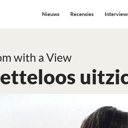
Nieuws
Recensies
Interview
m with a View
tteloos uitzi