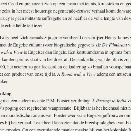
heet Cecil en prepareert zich op een leven met tennis, kruissteken en g
 zelfs in het meest houterige negentiende-eeuwse verhaal komt de ware 
Lucy is geen militante suffragette en ze heeft er de volle lengte van dez
e echte liefde te kiezen.
ory heeft zich evenals zijn grote voorbeeld de schrijver Henry James 
 met de Engelse cultuur (voor biografische gegevens zie
De Filmkrant
va
with a View
is Engelser dan Engels. Een kostuumdrama in optima form
 kamfer-spiritus slaat van het doek af. De aankleding van de film is zo
00, het acteren zo geaffecteerd en de kadrering zo braaf en voorspelbaar 
et een product van onze tijd is.
A Room with a View
ademt een museums
raken.
uiking
g met een andere recente E.M. Forster verfilming,
A Passage to India
va
’s poging een regelrechte wanprestatie. Blijkbaar is het helemaal niet 
en moralistische romans van Forster over saaie Engelse juffrouwen om t
es bij het verhaal. Lean heeft laten zien dat de breedsprakigheid van For
ote emoties. Op een overtuigende manier maakte hij van het koloniale I