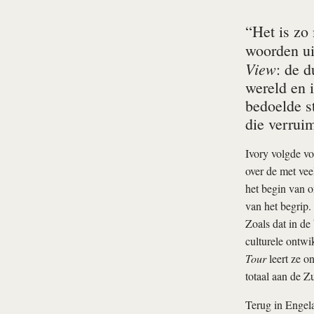
“Het is zo
woorden ui
View
: de 
wereld en i
bedoelde s
die verrui
Ivory volgde vo
over de met vee
het begin van o
van het begrip.
Zoals dat in de
culturele ontwi
Tour
leert ze o
totaal aan de Z
Terug in Engel