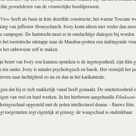
ichte gevoelsleven van de vrouwelijke hoofdpersoon.
 View
heeft als basis in feite dezelfde constructie; het warme Toscane w
iking van juffrouw Honeychurch. Ivory komt alleen niet verder dan moo
se campagne. De hartstocht moet er in omslachtige dialogen bij worden 
 het toeristische uitstapje naar de Marabar-grotten een indringende visu
n het onbewuste zelf te maken.
n beurt van Ivory zou kunnen opsteken is de ingetogenheid; zijn film g
n ten onder. Ivory is minder psychologisch en barok. Het vermijdt het 
streven naar luchtigheid zo nu en dan in het karikaturale.
ggen dat hij er zich makkelijk vanaf heeft gemaakt. De smetteloosheid en
igen van veel en hard werken. In het hierboven aangehaalde
Filmkrant
eringsschaal opgesteld met de polen intellectueel drama – flauwe film. 
gt toegemeten zegt eigenlijk al genoeg: de waagschaal is ondenkbaar.