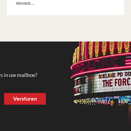
strooien....
Lees verder
ws in uw mailbox?