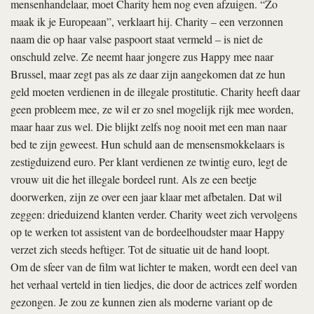
mensenhandelaar, moet Charity hem nog even afzuigen. “Zo
maak ik je Europeaan”, verklaart hij. Charity – een verzonnen
naam die op haar valse paspoort staat vermeld – is niet de
onschuld zelve. Ze neemt haar jongere zus Happy mee naar
Brussel, maar zegt pas als ze daar zijn aangekomen dat ze hun
geld moeten verdienen in de illegale prostitutie. Charity heeft daar
geen probleem mee, ze wil er zo snel mogelijk rijk mee worden,
maar haar zus wel. Die blijkt zelfs nog nooit met een man naar
bed te zijn geweest. Hun schuld aan de mensensmokkelaars is
zestigduizend euro. Per klant verdienen ze twintig euro, legt de
vrouw uit die het illegale bordeel runt. Als ze een beetje
doorwerken, zijn ze over een jaar klaar met afbetalen. Dat wil
zeggen: drieduizend klanten verder. Charity weet zich vervolgens
op te werken tot assistent van de bordeelhoudster maar Happy
verzet zich steeds heftiger. Tot de situatie uit de hand loopt.
Om de sfeer van de film wat lichter te maken, wordt een deel van
het verhaal verteld in tien liedjes, die door de actrices zelf worden
gezongen. Je zou ze kunnen zien als moderne variant op de