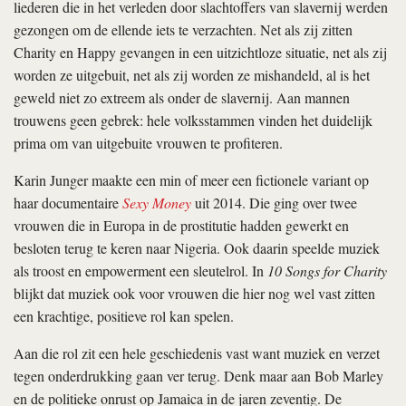
liederen die in het verleden door slachtoffers van slavernij werden
gezongen om de ellende iets te verzachten. Net als zij zitten
Charity en Happy gevangen in een uitzichtloze situatie, net als zij
worden ze uitgebuit, net als zij worden ze mishandeld, al is het
geweld niet zo extreem als onder de slavernij. Aan mannen
trouwens geen gebrek: hele volksstammen vinden het duidelijk
prima om van uitgebuite vrouwen te profiteren.
Karin Junger maakte een min of meer een fictionele variant op
haar documentaire
Sexy Money
uit 2014. Die ging over twee
vrouwen die in Europa in de prostitutie hadden gewerkt en
besloten terug te keren naar Nigeria. Ook daarin speelde muziek
als troost en empowerment een sleutelrol. In
10 Songs for Charity
blijkt dat muziek ook voor vrouwen die hier nog wel vast zitten
een krachtige, positieve rol kan spelen.
Aan die rol zit een hele geschiedenis vast want muziek en verzet
tegen onderdrukking gaan ver terug. Denk maar aan Bob Marley
en de politieke onrust op Jamaica in de jaren zeventig. De