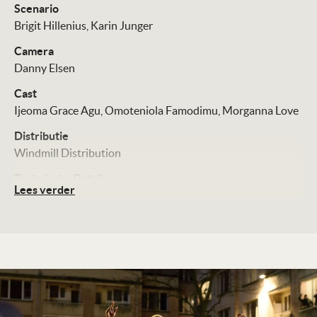
Scenario
Brigit Hillenius
Karin Junger
Camera
Danny Elsen
Cast
Ijeoma Grace Agu
Omoteniola Famodimu
Morganna Love
Distributie
Windmill Distribution
Technische Details
Lees verder
Kleur, 104 minuten
Te zien vanaf
28-10-2021
Land
Nederland, België, 2021