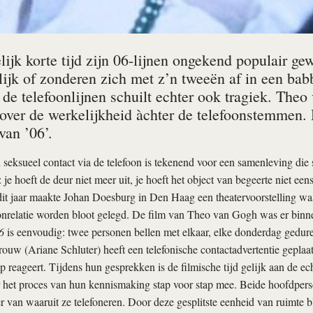
lijk korte tijd zijn 06-lijnen ongekend populair ge
elijk of zonderen zich met z’n tweeën af in een ba
 de telefoonlijnen schuilt echter ook tragiek. The
 over de werkelijkheid àchter de telefoonstemmen. 
van ’06’.
seksueel contact via de telefoon is tekenend voor een samenleving die 
: je hoeft de deur niet meer uit, je hoeft het object van begeerte niet ee
it jaar maakte Johan Doesburg in Den Haag een theatervoorstelling wa
oonrelatie worden bloot gelegd. De film van Theo van Gogh was er bin
6
is eenvoudig: twee personen bellen met elkaar, elke donderdag gedur
uw (Ariane Schluter) heeft een telefonische contactadvertentie gepla
reageert. Tijdens hun gesprekken is de filmische tijd gelijk aan de ech
 het proces van hun kennismaking stap voor stap mee. Beide hoofdperso
r van waaruit ze telefoneren. Door deze gesplitste eenheid van ruimte bl