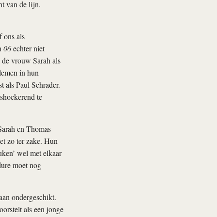
t van de lijn.
 ons als
in
06
echter niet
l de vrouw Sarah als
blemen in hun
t als Paul Schrader.
 shockerend te
 Sarah en Thomas
t zo ter zake. Hun
uken’ wel met elkaar
edure moet nog
aan ondergeschikt.
oorstelt als een jonge