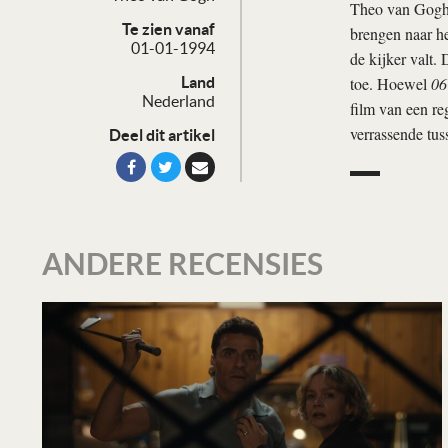
Theo van Gogh is
Te zien vanaf
brengen naar h
01-01-1994
de kijker valt.
toe. Hoewel
06
Land
Nederland
film van een re
verrassende tu
Deel dit artikel
ANDERE RECENSIES