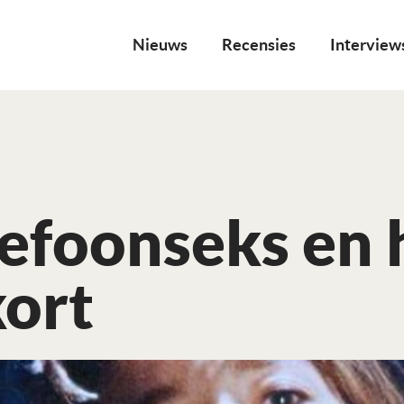
Nieuws
Recensies
Interview
lefoonseks en 
kort