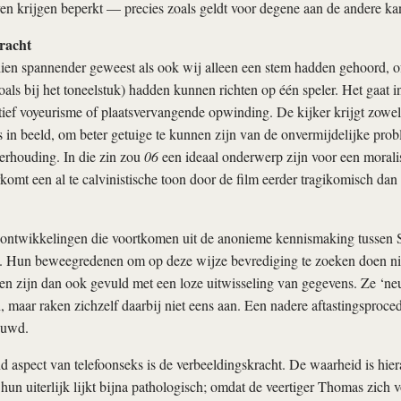
en krijgen beperkt — precies zoals geldt voor degene aan de andere kan
racht
en spannender geweest als ook wij alleen een stem hadden gehoord, of
als bij het toneelstuk) hadden kunnen richten op één speler. Het gaat 
ief voyeurisme of plaatsvervangende opwinding. De kijker krijgt zowe
in beeld, om beter getuige te kunnen zijn van de onvermijdelijke pro
erhouding. In die zin zou
06
een ideaal onderwerp zijn voor een moralis
mt een al te calvinistische toon door de film eerder tragikomisch dan
 ontwikkelingen die voortkomen uit de anonieme kennismaking tussen
 Hun beweegredenen om op deze wijze bevrediging te zoeken doen nie
en zijn dan ook gevuld met een loze uitwisseling van gegevens. Ze ‘ne
n, maar raken zichzelf daarbij niet eens aan. Een nadere aftastingsproc
ouwd.
aspect van telefoonseks is de verbeeldingskracht. De waarheid is hier
hun uiterlijk lijkt bijna pathologisch; omdat de veertiger Thomas zich v