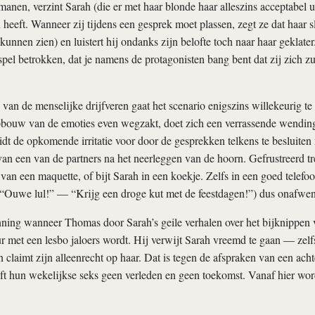
anen, verzint Sarah (die er met haar blonde haar alleszins acceptabel uit
heeft. Wanneer zij tijdens een gesprek moet plassen, zegt ze dat haar sli
kunnen zien) en luistert hij ondanks zijn belofte toch naar haar geklater.
 spel betrokken, dat je namens de protagonisten bang bent dat zij zich z
 van de menselijke drijfveren gaat het scenario enigszins willekeurig te
pbouw van de emoties even wegzakt, doet zich een verrassende wending 
t de opkomende irritatie voor door de gesprekken telkens te besluiten
an een van de partners na het neerleggen van de hoorn. Gefrustreerd t
van een maquette, of bijt Sarah in een koekje. Zelfs in een goed telefo
 (“Ouwe lul!” — “Krijg een droge kut met de feestdagen!”) dus onafwen
nning wanneer Thomas door Sarah’s geile verhalen over het bijknippen
r met een lesbo jaloers wordt. Hij verwijt Sarah vreemd te gaan — zelfs 
claimt zijn alleenrecht op haar. Dat is tegen de afspraken van een acht
t hun wekelijkse seks geen verleden en geen toekomst. Vanaf hier wor