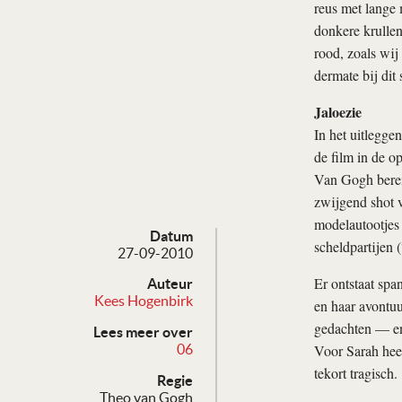
reus met lange m
donkere krullen 
rood, zoals wij 
dermate bij dit
Jaloezie
In het uitleggen
de film in de o
Van Gogh bereid
zwijgend shot v
modelautootjes 
Datum
scheldpartijen
27-09-2010
Er ontstaat spa
Auteur
Kees Hogenbirk
en haar avontuu
gedachten — en 
Lees meer over
Voor Sarah heef
06
tekort tragisch.
Regie
Theo van Gogh