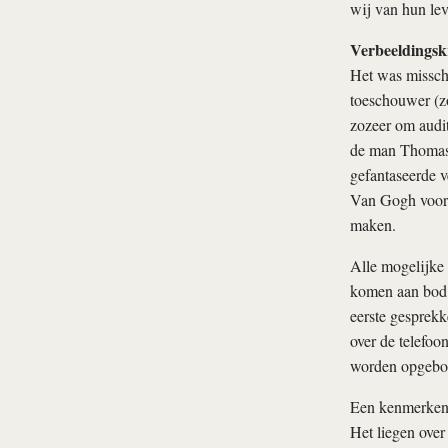
wij van hun lev
Verbeeldingsk
Het was misschi
toeschouwer (zo
zozeer om audit
de man Thomas 
gefantaseerde v
Van Gogh voorko
maken.
Alle mogelijke
komen aan bod.
eerste gesprekk
over de telefoo
worden opgeb
Een kenmerkend 
Het liegen over 