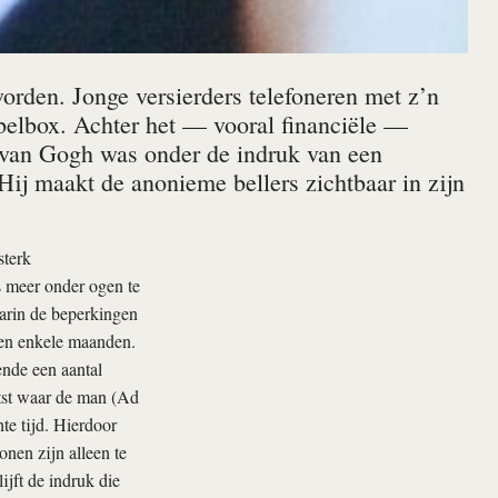
worden. Jonge versierders telefoneren met z’n
bbelbox. Achter het — vooral financiële —
o van Gogh was onder de indruk van een
Hij maakt de anonieme bellers zichtbaar in zijn
sterk
ns meer onder ogen te
arin de beperkingen
nen enkele maanden.
ende een aantal
atst waar de man (Ad
te tijd. Hierdoor
nen zijn alleen te
ijft de indruk die