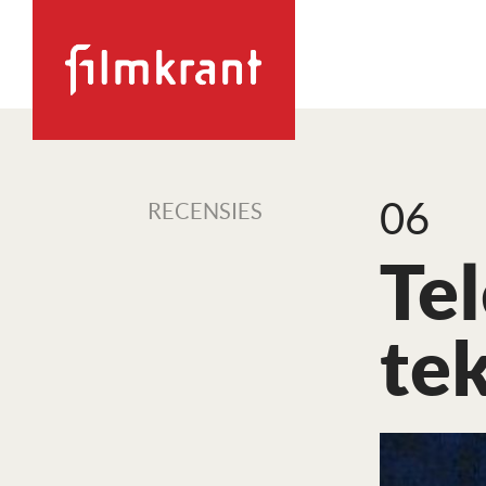
06
RECENSIES
Te
te