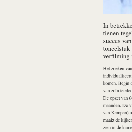
In betrekke
tienen teg
succes van
toneelstuk
verfilming 
Het zoeken van 
individualiseert
komen. Begin d
van zo’n telef
De opzet van
0
maanden. De vro
van Kempen) op 
maakt de kijker
zien in de kame