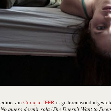
editie van
Curaçao IFFR
is gisterenavond afgeslo
No quiero dormir sola
She Doesn’t Want to Slee
n
(