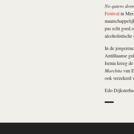
No quiero dorm
Festival
in Mex
maatschappelijk
pas echt goed 
alcoholistische
In de jongerenc
Antilliaanse gu
Isenia kreeg de
Marchita
van El
ook verzekerd v
Edo Dijksterhu