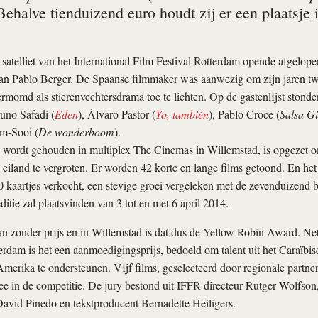
 Behalve tienduizend euro houdt zij er een plaatsj
satelliet van het International Film Festival Rotterdam opende afgelo
n Pablo Berger. De Spaanse filmmaker was aanwezig om zijn jaren twi
momd als stierenvechtersdrama toe te lichten. Op de gastenlijst stond
runo Safadi (
Eden
), Álvaro Pastor (
Yo, también
), Pablo Croce (
Salsa Gi
m-Sooi (
De wonderboom
).
at wordt gehouden in multiplex The Cinemas in Willemstad, is opgezet 
 eiland te vergroten. Er worden 42 korte en lange films getoond. En het s
 kaartjes verkocht, een stevige groei vergeleken met de zevenduizend 
ditie zal plaatsvinden van 3 tot en met 6 april 2014.
an zonder prijs en in Willemstad is dat dus de Yellow Robin Award. Net
rdam is het een aanmoedigingsprijs, bedoeld om talent uit het Caraïbis
Amerika te ondersteunen. Vijf films, geselecteerd door regionale partn
 in de competitie. De jury bestond uit IFFR-directeur Rutger Wolfson, 
David Pinedo en tekstproducent Bernadette Heiligers.