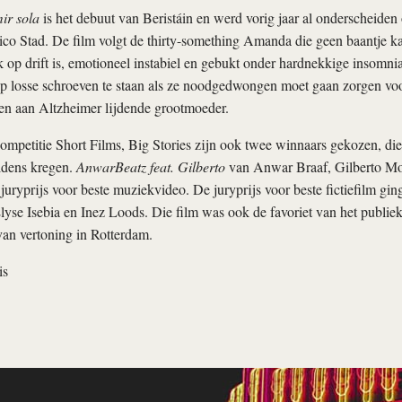
ir sola
is het debuut van Beristáin en werd vorig jaar al onderscheiden
ico Stad. De film volgt de thirty-something Amanda die geen baantje k
 op drift is, emotioneel instabiel en gebukt onder hardnekkige insomni
op losse schroeven te staan als ze noodgedwongen moet gaan zorgen voo
 en aan Altzheimer lijdende grootmoeder.
ompetitie Short Films, Big Stories zijn ook twee winnaars gekozen, die
ldens kregen.
AnwarBeatz feat. Gilberto
van Anwar Braaf, Gilberto Mo
 juryprijs voor beste muziekvideo. De juryprijs voor beste fictiefilm gin
yse Isebia en Inez Loods. Die film was ook de favoriet van het publiek
an vertoning in Rotterdam.
is