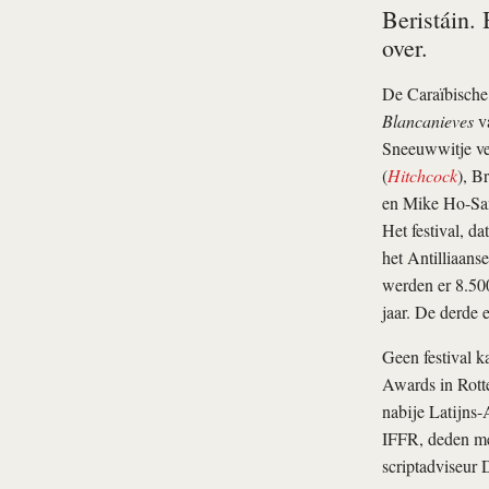
Beristáin.
over.
De Caraïbische 
Blancanieves
va
Sneeuwwitje ver
(
Hitchcock
), B
en Mike Ho-Sa
Het festival, d
het Antilliaanse
werden er 8.500
jaar. De derde e
Geen festival k
Awards in Rotte
nabije Latijns-
IFFR, deden mee
scriptadviseur 