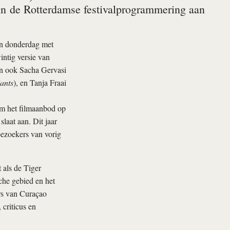
e in de Rotterdamse festivalprogrammering aan
pen donderdag met
ntig versie van
en ook Sacha Gervasi
ants
), en Tanja Fraai
om het filmaanbod op
laat aan. Dit jaar
bezoekers van vorig
 als de Tiger
che gebied en het
ers van Curaçao
criticus en