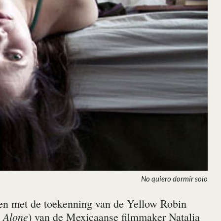
No quiero dormir solo
ten met de toekenning van de Yellow Robin
p Alone
) van de Mexicaanse filmmaker Natalia