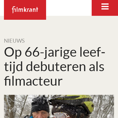
NIEUWS
Op 66-jarige leef­
tijd debu­teren als
film­acteur