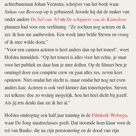
achterbuurman Johan Veenstra, schrijver van het boek waar
Sultan van Bercoop
op is gebaseerd, hoorde hij dat de maker van
onder andere
De hel van ’63
en
De schippers van de Kameleon
plannen had voor een verfilming. “Ze zochten nog acteurs en ik
zei: ik hou me aanbevolen. Een week later belde Steven en vroeg
of ik mee wilde doen.”
“Voor een camera acteren is heel anders dan op het toneel”, weet
Hofstra inmiddels. “Op het toneel is alles voor het echie, je staat
voor het publiek en daar kun je mee dollen. Op de filmset ben je
omringd door een complete crew en gaat alles zes, zeven keer
opnieuw. Niet omdat het slecht is, maar omdat het nog net even
anders kan. Acteren is ook veel kleiner dan toneelspelen. Steven
zei telkens: doe zo weinig mogelijk, hou het heel dicht bij jezelf.
Als jij iets denkt dan zie ik het al.”
Hofstra onderging een half jaar training in de
Filmkerk Wolvega
,
waar De Jong masterclasses geeft. Dat stoomde hem klaar voor de
rol van Bauke, die na zijn pensionering en de dood van zijn