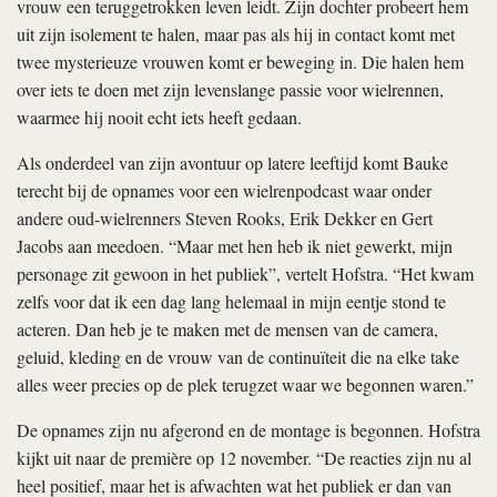
vrouw een teruggetrokken leven leidt. Zijn dochter probeert hem
uit zijn isolement te halen, maar pas als hij in contact komt met
twee mysterieuze vrouwen komt er beweging in. Die halen hem
over iets te doen met zijn levenslange passie voor wielrennen,
waarmee hij nooit echt iets heeft gedaan.
Als onderdeel van zijn avontuur op latere leeftijd komt Bauke
terecht bij de opnames voor een wielrenpodcast waar onder
andere oud-wielrenners Steven Rooks, Erik Dekker en Gert
Jacobs aan meedoen. “Maar met hen heb ik niet gewerkt, mijn
personage zit gewoon in het publiek”, vertelt Hofstra. “Het kwam
zelfs voor dat ik een dag lang helemaal in mijn eentje stond te
acteren. Dan heb je te maken met de mensen van de camera,
geluid, kleding en de vrouw van de continuïteit die na elke take
alles weer precies op de plek terugzet waar we begonnen waren.”
De opnames zijn nu afgerond en de montage is begonnen. Hofstra
kijkt uit naar de première op 12 november. “De reacties zijn nu al
heel positief, maar het is afwachten wat het publiek er dan van