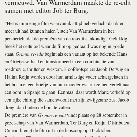
vernieuwd. Van Warmerdam maakte de re-edit
samen met editor Job ter Burg.
“Het is mijn enige film waarvan ik altijd heb gedacht dat ik er
meer uit had kunnen halen”, stelt Van Warmerdam in het
persbericht dat de première van de re-edit aankondigt. Gelukkig
bleek het celluloid waar de film op gedraaid was nog in goede
staat.
Grimm re-edit
begint als een variant op het bekende Hans
en Grietje-verhaal en transformeert in een combinatie van
roadmovie, thriller en western. Hoofdrolspelers Jacob Derwig en
Halina Reijn worden door hun armlastige vader achtergelaten in
het bos met een briefje van hun moeder waarin ze hen vertelt naar
een oom in Spanje te gaan. Eenmaal daar wordt Marie verliefd op
een rijke chirurg die samenwoont met zijn zwijgzame zus. Jacob
dreigt dan buiten de boot te vallen.
De première van
Grimm re-edit
vindt plaats op 28 september in
gezelschap van Van Warmerdam, Ter Burg en Reijn. Distributeur
Cinéart brengt de film uit in de bioscoop op 10 oktober.