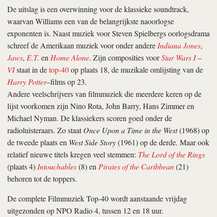
De uitslag is een overwinning voor de klassieke soundtrack,
waarvan Williams een van de belangrijkste naoorlogse
exponenten is. Naast muziek voor Steven Spielbergs oorlogsdrama
schreef de Amerikaan muziek voor onder andere
Indiana Jones
,
Jaws
,
E.T.
en
Home Alone
. Zijn composities voor
Star Wars I
–
VI
staat in de
top-40
op plaats 18, de muzikale omlijsting van de
Harry Potter
–
films op 23.
Andere veelschrijvers van filmmuziek die meerdere keren op de
lijst voorkomen zijn Nino Rota, John Barry, Hans Zimmer en
Michael Nyman. De klassiekers scoren goed onder de
radioluisteraars. Zo staat
Once Upon a Time in the West
(1968) op
de tweede plaats en
West Side Story
(1961) op de derde. Maar ook
relatief nieuwe titels kregen veel stemmen:
The Lord of the Rings
(plaats 4)
Intouchables
(8) en
Pirates of the Caribbean
(21)
behoren tot de toppers.
De complete Filmmuziek Top-40 wordt aanstaande vrijdag
uitgezonden op NPO Radio 4, tussen 12 en 18 uur.