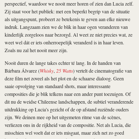
perspectief, waardoor we nooit meer horen of zien dan Lucia zelf.
Zij staat voor het publiek: met een beperkt begrip van de situatie
als uitgangspunt, probeert ze betekenis te geven aan elke nieuwe
indruk. Langzaam zien we de blik in haar ogen veranderen van
kinderlijk zorgeloos naar bezorgd. Al weet ze niet precies wat, ze
weet wel dát er iets onherroepelijk veranderd is in haar leven.
Zoals nu zal het nooit meer zijn.
Nooit duren de lange takes echter té lang. In de handen van
Bárbara Álvarez (
Whisky
,
25 Watts
) vertelt de cinematografie van
deze film net zoveel als het plot en de schaarse dialoog. Geen
saaie opvolging van standaard shots, maar interessante
composities die je blik telkens naar een ander punt toezuigen. Of
dit nu de weidse Chileense landschappen, de subtiel veranderende
uitdrukking op Lucia’s gezicht of de op afstand ruziënde ouders
zijn. We deinen mee op het uitgemeten ritme van de scènes,
verliezen ons in de rijkheid van de compositie. Net als Lucia, die
misschien wel voelt dat er iets misgaat, maar zich net zo goed