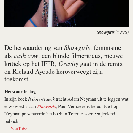
Showgirls (1995)
Showgirls
De herwaardering van
, feminisme
cash cow
als
, een blinde filmcriticus, nieuwe
Gravity
kritiek op het IFFR,
gaat in de remix
en Richard Ayoade heroverweegt zijn
toekomst.
Herwaardering
In zijn boek
It doesn’t suck
tracht Adam Neyman uit te leggen wat
er zo goed is aan
Showgirls
, Paul Verhoevens beruchtste flop.
Neyman presenteerde het boek in Toronto voor een joelend
publiek.
—
YouTube