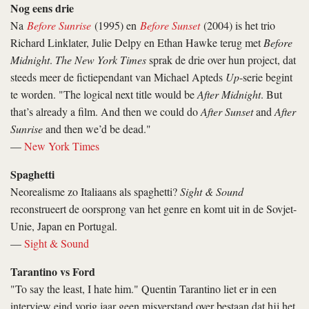
Nog eens drie
Na
Before Sunrise
(1995) en
Before Sunset
(2004) is het trio
Richard Linklater, Julie Delpy en Ethan Hawke terug met
Before
Midnight
.
The New York Times
sprak de drie over hun project, dat
steeds meer de fictiependant van Michael Apteds
Up
-serie begint
te worden. "The logical next title would be
After Midnight
. But
that’s already a film. And then we could do
After Sunset
and
After
Sunrise
and then we’d be dead."
—
New York Times
Spaghetti
Neorealisme zo Italiaans als spaghetti?
Sight & Sound
reconstrueert de oorsprong van het genre en komt uit in de Sovjet-
Unie, Japan en Portugal.
—
Sight & Sound
Tarantino vs Ford
"To say the least, I hate him." Quentin Tarantino liet er in een
interview eind vorig jaar geen misverstand over bestaan dat hij het