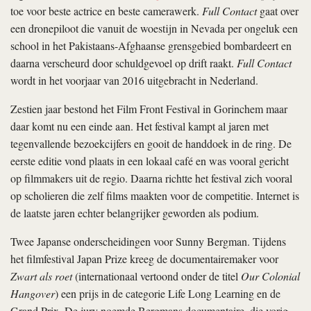
toe voor beste actrice en beste camerawerk.
Full Contact
gaat over
een dronepiloot die vanuit de woestijn in Nevada per ongeluk een
school in het Pakistaans-Afghaanse grensgebied bombardeert en
daarna verscheurd door schuldgevoel op drift raakt.
Full Contact
wordt in het voorjaar van 2016 uitgebracht in Nederland.
Zestien jaar bestond het Film Front Festival in Gorinchem maar
daar komt nu een einde aan. Het festival kampt al jaren met
tegenvallende bezoekcijfers en gooit de handdoek in de ring. De
eerste editie vond plaats in een lokaal café en was vooral gericht
op filmmakers uit de regio. Daarna richtte het festival zich vooral
op scholieren die zelf films maakten voor de competitie. Internet is
de laatste jaren echter belangrijker geworden als podium.
Twee Japanse onderscheidingen voor Sunny Bergman. Tijdens
het filmfestival Japan Prize kreeg de documentairemaker voor
Zwart als roet
(internationaal vertoond onder de titel
Our Colonial
Hangover
) een prijs in de categorie Life Long Learning en de
Grand Prix. De jury noemde Bergmans documentaire, die vorig