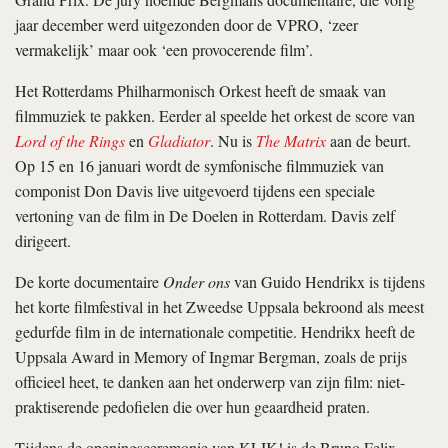
jaar december werd uitgezonden door de VPRO, ‘zeer
vermakelijk’ maar ook ‘een provocerende film’.
Het Rotterdams Philharmonisch Orkest heeft de smaak van
filmmuziek te pakken. Eerder al speelde het orkest de score van
Lord of the Rings
en
Gladiator
. Nu is
The Matrix
aan de beurt.
Op 15 en 16 januari wordt de symfonische filmmuziek van
componist Don Davis live uitgevoerd tijdens een speciale
vertoning van de film in De Doelen in Rotterdam. Davis zelf
dirigeert.
De korte documentaire
Onder ons
van Guido Hendrikx is tijdens
het korte filmfestival in het Zweedse Uppsala bekroond als meest
gedurfde film in de internationale competitie. Hendrikx heeft de
Uppsala Award in Memory of Ingmar Bergman, zoals de prijs
officieel heet, te danken aan het onderwerp van zijn film: niet-
praktiserende pedofielen die over hun geaardheid praten.
Tijdens de openingsceremonie van KLIK! is de Bruno Felix