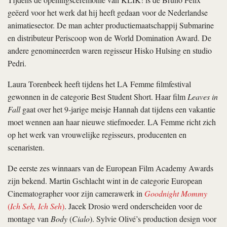
geëerd voor het werk dat hij heeft gedaan voor de Nederlandse
animatiesector. De man achter productiemaatschappij Submarine
en distributeur Periscoop won de World Domination Award. De
andere genomineerden waren regisseur Hisko Hulsing en studio
Pedri.
Laura Torenbeek heeft tijdens het LA Femme filmfestival
gewonnen in de categorie Best Student Short. Haar film
Leaves in
Fall
gaat over het 9-jarige meisje Hannah dat tijdens een vakantie
moet wennen aan haar nieuwe stiefmoeder. LA Femme richt zich
op het werk van vrouwelijke regisseurs, producenten en
scenaristen.
De eerste zes winnaars van de European Film Academy Awards
zijn bekend. Martin Gschlacht wint in de categorie European
Cinematographer voor zijn camerawerk in
Goodnight Mommy
(
Ich Seh, Ich Seh
)
. Jacek Drosio werd onderscheiden voor de
montage van
Body
(
Cialo
). Sylvie Olivé’s production design voor