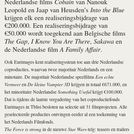
Cobain
Nederlandse films
van Nanouk
Into the Blue
Leopold en Jaap van Heusden’s
krijgen elk een realiseringsbijdrage van
€200.000. Een realiseringsbijdrage van
€50.000 wordt toegekend aan Belgische films
The Gap
I Know You Are There
Sakawa
,
,
en
A Family Affair
de Nederlandse film
.
Ook Eurimages kent realiseringssteun toe aan drie Nederlandse
coproducties, waarvan twee majoritair Nederlands en een
minotaire. De majoritair Nederlandse speelfilms
Een echte
Vermeer
en
De kleine Vampier 3D
krijgen in totaal €671.000, en
het minoritaire Nederlandse
Something Useful
krijgt €100.000.
Dat is tijdens de laatste vergadering van het coproductiefonds
Eurimages in Tblisi besloten na selectie uit 31 filmprojecten. Alle
geselecteerde producties ontvingen eerder al een toekenning van
het Nederlands Filmfonds.
The Force is strong
in de nieuwe
Star Wars
-telg: teasers en trailers