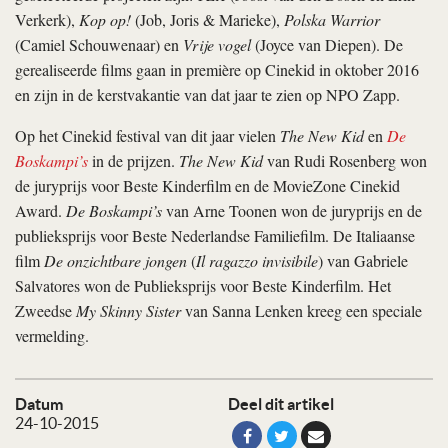
Verkerk),
Kop op!
(Job, Joris & Marieke),
Polska Warrior
(Camiel Schouwenaar) en
Vrije vogel
(Joyce van Diepen). De
gerealiseerde films gaan in première op Cinekid in oktober 2016
en zijn in de kerstvakantie van dat jaar te zien op NPO Zapp.
Op het Cinekid festival van dit jaar vielen
The New Kid
en
De
Boskampi’s
in de prijzen.
The New Kid
van Rudi Rosenberg won
de juryprijs voor Beste Kinderfilm en de MovieZone Cinekid
Award.
De Boskampi’s
van Arne Toonen won de juryprijs en de
publieksprijs voor Beste Nederlandse Familiefilm. De Italiaanse
film
De onzichtbare jongen
(
Il ragazzo invisibile
) van Gabriele
Salvatores won de Publieksprijs voor Beste Kinderfilm. Het
Zweedse
My Skinny Sister
van Sanna Lenken kreeg een speciale
vermelding.
Datum
Deel dit artikel
24-10-2015