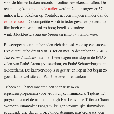
voor de film verbraken records in online bezoekersaantallen. De
recent uitgekomen
officiële trailer
werd in 24 uur ongeveer 37
miljoen keer bekeken op Youtube, net een miljoen minder dan de
eerdere teaser
. De competitie wordt in ieder geval verpletterd: de
film heeft een tweemaal zo hoog bereik als andere
winterblockbusters
Suicide Squad
en
Batman v Superman
.
Bioscoopexploitanten bereiden zich dan ook voor op een succes.
Exploitant Pathé draait van 16 tot en met 19 december
Star Wars:
The Force Awakens
maar liefst vier dagen non-stop in de IMAX
zalen van Pathé Arena (Amsterdam) en Pathé Schouwburgplein
(Rotterdam). De kaartverkoop is al gestart en liep in het begin zo
goed dat de website van Pathé het even niet aankon.
Tribeca en Chanel lanceren een scenaristen- en
regisseursprogramma voor vrouwelijke filmmakers. Tijdens het
programma met de naam ‘Through Her Lens: The Tribeca Chanel
Women’s Filmmaker Program’ krijgen vrouwelijke filmmakers
gedurende drie dagen projectondersteuning, masterclasses, één-