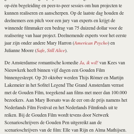
op-één begeleiding en peer-to-peer sessies om hun projecten te
kunnen realiseren en aanscherpen. Op de laatste dag houden de
deelnemers een pitch voor een jury van experts en krijgt de
winnende filmmaker een bedrag van 75 duizend dollar voor de
realisering van haar project. Deelnemende experts voor het eerste
jaar zijn onder andere Mary Harron (
American Psycho
) en
Julianne Moore (
Safe
,
Still Alice
).
De Amsterdamse romantische komedie
Ja, ik wil!
van Kees van
Nieuwkerk heeft binnen vijf dagen een Gouden Film
binnengesleept. Op 20 oktober werden Thijs Römer en Martijn
Lakemeier in het Sofitel Legend The Grand Amsterdam verrast
met de Gouden Film, toegekend aan films met meer dan 100.000
bezoekers. Aan Mary Borsato was de eer om de prijs namens het
Nederlands Film Festival en het Nederlands Filmfonds uit te
reiken. Bij de Gouden Film wordt tevens door Netwerk
Scenarioschrijvers de Gouden Pen uitgereikt aan de
scenarioschrijvers van de film: Elle van Rijn en Alma Mathijsen.