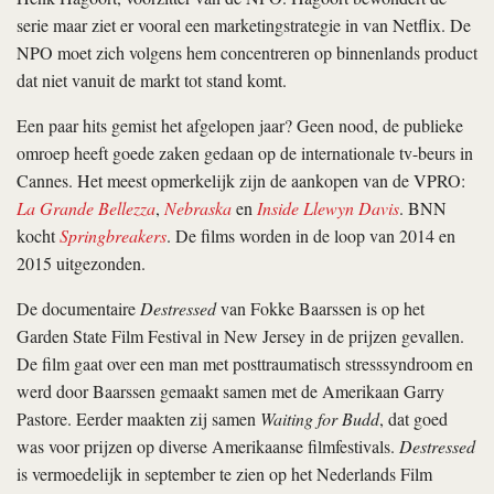
serie maar ziet er vooral een marketingstrategie in van Netflix. De
NPO moet zich volgens hem concentreren op binnenlands product
dat niet vanuit de markt tot stand komt.
Een paar hits gemist het afgelopen jaar? Geen nood, de publieke
omroep heeft goede zaken gedaan op de internationale tv-beurs in
Cannes. Het meest opmerkelijk zijn de aankopen van de VPRO:
La Grande Bellezza
,
Nebraska
en
Inside Llewyn Davis
. BNN
kocht
Springbreakers
. De films worden in de loop van 2014 en
2015 uitgezonden.
De documentaire
Destressed
van Fokke Baarssen is op het
Garden State Film Festival in New Jersey in de prijzen gevallen.
De film gaat over een man met posttraumatisch stresssyndroom en
werd door Baarssen gemaakt samen met de Amerikaan Garry
Pastore. Eerder maakten zij samen
Waiting for Budd
, dat goed
was voor prijzen op diverse Amerikaanse filmfestivals.
Destressed
is vermoedelijk in september te zien op het Nederlands Film