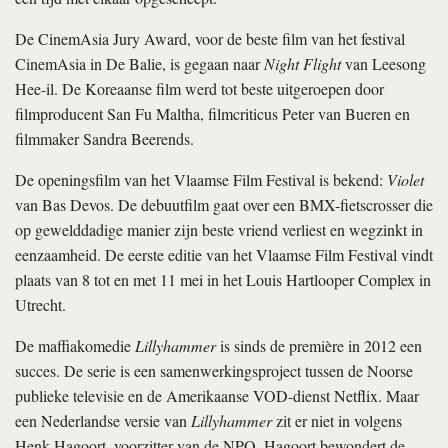
De CinemAsia Jury Award, voor de beste film van het festival
CinemAsia in De Balie, is gegaan naar
Night Flight
van Leesong
Hee-il. De Koreaanse film werd tot beste uitgeroepen door
filmproducent San Fu Maltha, filmcriticus Peter van Bueren en
filmmaker Sandra Beerends.
De openingsfilm van het Vlaamse Film Festival is bekend:
Violet
van Bas Devos. De debuutfilm gaat over een BMX-fietscrosser die
op gewelddadige manier zijn beste vriend verliest en wegzinkt in
eenzaamheid. De eerste editie van het Vlaamse Film Festival vindt
plaats van 8 tot en met 11 mei in het Louis Hartlooper Complex in
Utrecht.
De maffiakomedie
Lillyhammer
is sinds de première in 2012 een
succes. De serie is een samenwerkingsproject tussen de Noorse
publieke televisie en de Amerikaanse VOD-dienst Netflix. Maar
een Nederlandse versie van
Lillyhammer
zit er niet in volgens
Henk Hagoort, voorzitter van de NPO. Hagoort bewondert de