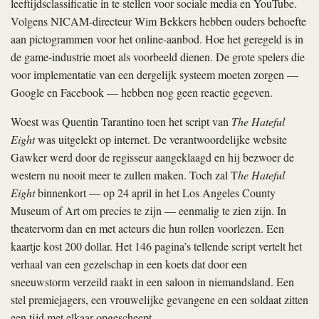
leeftijdsclassificatie in te stellen voor sociale media en YouTube.
Volgens NICAM-directeur Wim Bekkers hebben ouders behoefte
aan pictogrammen voor het online-aanbod. Hoe het geregeld is in
de game-industrie moet als voorbeeld dienen. De grote spelers die
voor implementatie van een dergelijk systeem moeten zorgen —
Google en Facebook — hebben nog geen reactie gegeven.
Woest was Quentin Tarantino toen het script van
The Hateful
Eight
was uitgelekt op internet. De verantwoordelijke website
Gawker werd door de regisseur aangeklaagd en hij bezwoer de
western nu nooit meer te zullen maken. Toch zal T
he Hateful
Eight
binnenkort — op 24 april in het Los Angeles County
Museum of Art om precies te zijn — eenmalig te zien zijn. In
theatervorm dan en met acteurs die hun rollen voorlezen. Een
kaartje kost 200 dollar. Het 146 pagina’s tellende script vertelt het
verhaal van een gezelschap in een koets dat door een
sneeuwstorm verzeild raakt in een saloon in niemandsland. Een
stel premiejagers, een vrouwelijke gevangene en een soldaat zitten
een tijd met elkaar opgescheept.