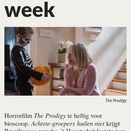
week
The Prodigy
The Prodigy
Horrorfilm
te heftig voor
Achtste-groepers huilen niet
bioscoop.
krijgt
Braziliaanse remake. ’t Hoogt sluit laatste jaar