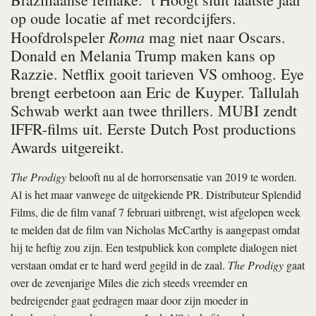
op oude locatie af met recordcijfers.
Roma
Hoofdrolspeler
mag niet naar Oscars.
Donald en Melania Trump maken kans op
Razzie. Netflix gooit tarieven VS omhoog. Eye
brengt eerbetoon aan Eric de Kuyper. Tallulah
Schwab werkt aan twee thrillers. MUBI zendt
IFFR-films uit. Eerste Dutch Post productions
Awards uitgereikt.
The Prodigy
belooft nu al de horrorsensatie van 2019 te worden.
Al is het maar vanwege de uitgekiende PR. Distributeur Splendid
Films, die de film vanaf 7 februari uitbrengt, wist afgelopen week
te melden dat de film van Nicholas McCarthy is aangepast omdat
hij te heftig zou zijn. Een testpubliek kon complete dialogen niet
verstaan omdat er te hard werd gegild in de zaal.
The Prodigy
gaat
over de zevenjarige Miles die zich steeds vreemder en
bedreigender gaat gedragen maar door zijn moeder in