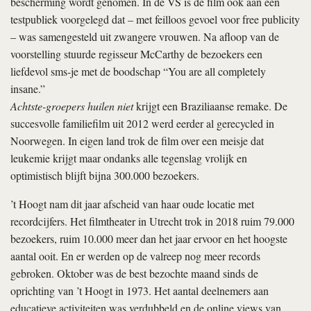
bescherming wordt genomen. In de VS is de film ook aan een
testpubliek voorgelegd dat – met feilloos gevoel voor free publicity
– was samengesteld uit zwangere vrouwen. Na afloop van de
voorstelling stuurde regisseur McCarthy de bezoekers een
liefdevol sms-je met de boodschap “You are all completely
insane.”
Achtste-groepers huilen niet
krijgt een Braziliaanse remake. De
succesvolle familiefilm uit 2012 werd eerder al gerecycled in
Noorwegen. In eigen land trok de film over een meisje dat
leukemie krijgt maar ondanks alle tegenslag vrolijk en
optimistisch blijft bijna 300.000 bezoekers.
’t Hoogt nam dit jaar afscheid van haar oude locatie met
recordcijfers. Het filmtheater in Utrecht trok in 2018 ruim 79.000
bezoekers, ruim 10.000 meer dan het jaar ervoor en het hoogste
aantal ooit. En er werden op de valreep nog meer records
gebroken. Oktober was de best bezochte maand sinds de
oprichting van ’t Hoogt in 1973. Het aantal deelnemers aan
educatieve activiteiten was verdubbeld en de online views van