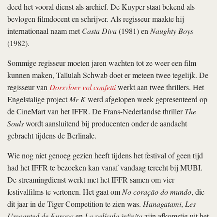
deed het vooral dienst als archief. De Kuyper staat bekend als
bevlogen filmdocent en schrijver. Als regisseur maakte hij
internationaal naam met
Casta Diva
(1981) en
Naughty Boys
(1982).
Sommige regisseur moeten jaren wachten tot ze weer een film
kunnen maken, Tallulah Schwab doet er meteen twee tegelijk. De
regisseur van
Dorsvloer vol confetti
werkt aan twee thrillers. Het
Engelstalige project
Mr K
werd afgelopen week gepresenteerd op
de CineMart van het IFFR. De Frans-Nederlandse thriller
The
Souls
wordt aansluitend bij producenten onder de aandacht
gebracht tijdens de Berlinale.
Wie nog niet genoeg gezien heeft tijdens het festival of geen tijd
had het IFFR te bezoeken kan vanaf vandaag terecht bij MUBI.
De streamingdienst werkt met het IFFR samen om vier
festivalfilms te vertonen. Het gaat om
No coração do mundo
, die
dit jaar in de Tiger Competition te zien was.
Hanagatami
,
Les
Unwanted de Europa
en
La película infinita
zijn afkomstig uit het